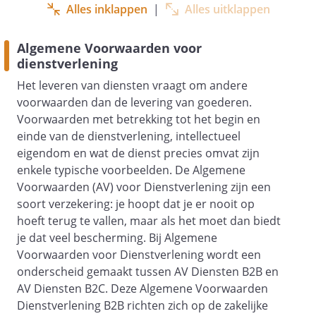
dienstverlener gerechtigd de
Alles inklappen
|
Alles uitklappen
verplichtingen op te schorten totdat
opdrachtgever aan zijn
Algemene Voorwaarden voor
betalingsverplichtingen heeft voldaan.
dienstverlening
Blijft opdrachtgever in gebreke, dan zal
Het leveren van diensten vraagt om andere
dienstverlener tot invordering
voorwaarden dan de levering van goederen.
overgaan. De kosten met betrekking
Voorwaarden met betrekking tot het begin en
tot die invordering komen voor
einde van de dienstverlening, intellectueel
rekening van de opdrachtgever.
eigendom en wat de dienst precies omvat zijn
Wanneer opdracht­gever in verzuim is,
enkele typische voorbeelden. De Algemene
is hij naast de hoofdsom tevens
Voorwaarden (AV) voor Dienstverlening zijn een
wettelijke (handels)rente,
soort verzekering: je hoopt dat je er nooit op
buitengerechtelijke incassokosten en
hoeft terug te vallen, maar als het moet dan biedt
overige schade verschuldigd aan
je dat veel bescherming. Bij Algemene
dienstverlener. De incassokosten
Voorwaarden voor Dienstverlening wordt een
worden berekend aan de hand van het
onderscheid gemaakt tussen AV Diensten B2B en
Besluit vergoeding voor
AV Diensten B2C. Deze Algemene Voorwaarden
buitengerechtelijke incassokosten.
Dienstverlening B2B richten zich op de zakelijke