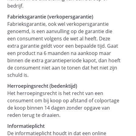
bedrijf.
heeft in dat geval het recht om een
deel van de opdracht te laten
Fabrieksgarantie (verkopersgarantie)
vervallen, dat boven de richtprijs
Fabrieksgarantie, ook wel verkopersgarantie
vermeerderd met 10% uitkomt.
genoemd, is een aanvulling op de garantie die
een consument volgens de wet al heeft. Deze
Artikel 6 - Prijsindexering
extra garantie geldt voor een bepaalde tijd. Gaat
De bij het aangaan van de
een product na 6 maanden na aankoop maar
overeenkomst overeengekomen
binnen de extra garantieperiode kapot, dan hoeft
prijzen en uurlonen zijn gebaseerd op
de consument niet aan te tonen dat het niet zijn
het op dat moment gehanteerde
schuld is.
prijspeil. Dienstverlener heeft het recht
Herroepingsrecht (bedenktijd)
de aan opdrachtgever te berekenen
Het herroepingsrecht is het recht van een
vergoedingen jaarlijks per aan te
consument om bij koop op afstand of colportage
passen.
de koop binnen 14 dagen zonder opgave van
Aangepaste prijzen, tarieven en
reden terug te draaien.
uurlonen worden zo spoedig mogelijk
medegedeeld aan opdrachtgever.
Informatieplicht
De informatieplicht houdt in dat een online
Artikel 7 - Informatieverstrekking door