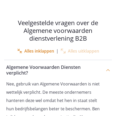
zoveel mogelijk
vooraf met de klant bespreken.
Artikel
Veelgestelde vragen over de
29 -
Algemene voorwaarden
Toepasselijk recht en bevoegde rechter
dienstverlening B2B
Artikel 30 - Toeschrijving
Alles inklappen
|
Alles uitklappen
Algemene Voorwaarden Diensten
Deze algemene voorwaarden zijn
verplicht?
gemaakt met behulp van
Rocket Lawyer
Nee, gebruik van Algemene Voorwaarden is niet
(https://www.rocketlawyer.com/nl/nl).
wettelijk verplicht. De meeste ondernemers
hanteren deze wel omdat het hen in staat stelt
hun bedrijfsbelangen beter te beschermen. Ben
Deze algemene voorwaarden zijn van