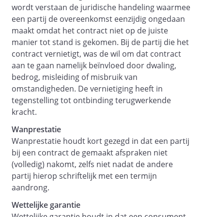
wordt verstaan de juridische handeling waarmee
geheimhouding, dan verbeurt
een partij de overeenkomst eenzijdig ongedaan
opdrachtgever ten behoeve van
maakt omdat het contract niet op de juiste
dienstverlener een onmiddellijk
manier tot stand is gekomen. Bij de partij die het
opeisbare boete van €
contract vernietigt, was de wil om dat contract
5.000
aan te gaan namelijk beïnvloed door dwaling,
voor elke overtreding en daarnaast
bedrog, misleiding of misbruik van
een bedrag van €
omstandigheden. De vernietiging heeft in
500
tegenstelling tot ontbinding terugwerkende
voor elke dag dat die overtreding
kracht.
voortduurt. Dit is ongeacht of de
overtreding aan opdrachtgever kan
Wanprestatie
worden toegerekend. Bovendien is er
Wanprestatie houdt kort gezegd in dat een partij
voor het verbeuren van deze boete
bij een contract de gemaakt afspraken niet
geen voorafgaande ingebrekestelling
(volledig) nakomt, zelfs niet nadat de andere
of gerechtelijke procedure benodigd.
partij hierop schriftelijk met een termijn
Ook hoeft er geen sprake te zijn van
aandrong.
enige vorm van schade.
Wettelijke garantie
Het verbeuren van de in het eerste lid
Wettelijke garantie houdt in dat een consument