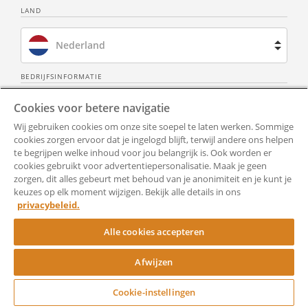
LAND
Nederland
Brazilië
BEDRIJFSINFORMATIE
Over ons
Neem contact op
Cookies voor betere navigatie
Spanje
Wij gebruiken cookies om onze site soepel te laten werken. Sommige
Privacy Policy
Alle documenten
Frankrijk
cookies zorgen ervoor dat je ingelogd blijft, terwijl andere ons helpen
te begrijpen welke inhoud voor jou belangrijk is. Ook worden er
Gebruiksvoorwaarden
Toegankelijkheid
cookies gebruikt voor advertentiepersonalisatie. Maak je geen
Verenigd Koninkrijk
zorgen, dit alles gebeurt met behoud van je anonimiteit en je kunt je
keuzes op elk moment wijzigen. Bekijk alle details in ons
Hulp
Cookie-instellingen
Verenigde Staten
privacybeleid.
RocketSign
Alle cookies accepteren
Afwijzen
Copyright ©
Rocket Lawyer
Cookie-instellingen