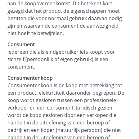
worden vastgesteld op grond van de
aan de koopovereenkomst. Dit betekent kort
werkelijk bestede uren. Het tarief
gezegd dat het product de eigenschappen moet
wordt berekend volgens de
bezitten die voor normaal gebruik daarvan nodig
gebruikelijke uurtarieven van
zijn en waarvan de consument de aanwezigheid
dienstverlener, geldend voor de
niet hoeft te betwijfelen.
periode waarin hij de werkzaamheden
Consument
verricht, tenzij een daarvan afwijkend
Iedereen die als eindgebruiker iets koopt voor
uurtarief is overeengekomen.
zichzelf (persoonlijk of eigen gebruik) is een
Indien geen tarief op grond van de
consument.
werkelijk bestede uren is afgesproken,
Consumentenkoop
wordt voor de dienstverlening een
Consumentenkoop is de koop met betrekking tot
richtprijs afgesproken, waarbij
een product, elektriciteit daaronder begrepen. De
dienstverlener gerechtigd is om hier
koop wordt gesloten tussen een professionele
tot 10% vanaf te afwijken. Indien de
verkoper en een consument. Juridisch gezien
richtprijs meer dan 10% hoger uit gaat
wordt de koop gesloten door een verkoper die
vallen, dient dienstverlener
handelt in de uitoefening van een beroep of
opdrachtgever tijdig te laten weten
bedrijf en een koper (natuurlijk persoon) die niet
waarom een hogere prijs
handelt in de uitoefening van een beroep of
gerechtvaardigd is. Opdrachtgever