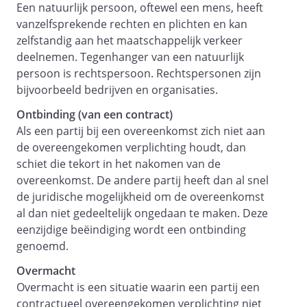
Artikel 15 - Overdracht van rechten
Een natuurlijk persoon, oftewel een mens, heeft
vanzelfsprekende rechten en plichten en kan
zelfstandig aan het maatschappelijk verkeer
Artikel 16 - Verval van de vordering
deelnemen. Tegenhanger van een natuurlijk
Artikel 17 - Garantie
persoon is rechtspersoon. Rechtspersonen zijn
bijvoorbeeld bedrijven en organisaties.
Ontbinding (van een contract)
Partijen zijn een overeenkomst met
Als een partij bij een overeenkomst zich niet aan
een dienstverlenend karakter
de overeengekomen verplichting houdt, dan
aangegaan, welke voor
schiet die tekort in het nakomen van de
enkel een
overeenkomst. De andere partij heeft dan al snel
inspanningsverplichting bevat en
de juridische mogelijkheid om de overeenkomst
dus geen resultaatsverplichting.
al dan niet gedeeltelijk ongedaan te maken. Deze
eenzijdige beëindiging wordt een ontbinding
genoemd.
Artikel 18 - Verzekering
Overmacht
Artikel 19 - Aansprakelijkheid schade
Overmacht is een situatie waarin een partij een
contractueel overeengekomen verplichting niet
Artikel 20 - Aansprakelijkheid