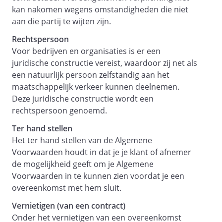
kan nakomen wegens omstandigheden die niet
opdrachtgever
aan die partij te wijten zijn.
Artikel 21 - Vrijwaring
Rechtspersoon
Artikel 22 - Klachtplicht
Voor bedrijven en organisaties is er een
juridische constructie vereist, waardoor zij net als
Artikel 23 - Eigendomsvoorbehoud,
een natuurlijk persoon zelfstandig aan het
opschortingsrecht en retentierecht
maatschappelijk verkeer kunnen deelnemen.
Artikel 24 - Intellectueel eigendom
Deze juridische constructie wordt een
rechtspersoon genoemd.
Artikel
25 -
Ter hand stellen
Geheimhouding
Het ter hand stellen van de Algemene
Voorwaarden houdt in dat je je klant of afnemer
Artikel
de mogelijkheid geeft om je Algemene
26 -
Voorwaarden in te kunnen zien voordat je een
Boete op overtreding
overeenkomst met hem sluit.
geheimhoudingsplicht
Vernietigen (van een contract)
Overtreedt opdrachtgever het artikel
Onder het vernietigen van een overeenkomst
van deze algemene voorwaarden over