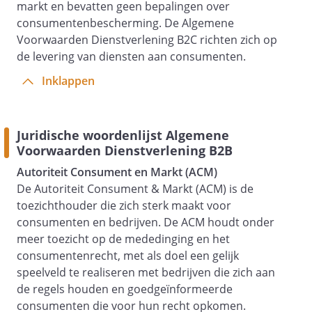
markt en bevatten geen bepalingen over
In geval van liquidatie, faillissement,
consumentenbescherming. De Algemene
beslag of surseance van betaling van
Voorwaarden Dienstverlening B2C richten zich op
de opdrachtgever zijn de vorderingen
de levering van diensten aan consumenten.
van dienstverlener op de
Inklappen
opdrachtgever onmiddellijk opeisbaar.
Weigert opdrachtgever zijn
medewerking aan de uitvoering van de
Juridische woordenlijst Algemene
opdracht door dienstverlener, dan is
Voorwaarden Dienstverlening B2B
hij nog steeds verplicht de afgesproken
Autoriteit Consument en Markt (ACM)
prijs aan dienstverlener te betalen.
De Autoriteit Consument & Markt (ACM) is de
Artikel 4 - Aanbiedingen en offertes
toezichthouder die zich sterk maakt voor
consumenten en bedrijven. De ACM houdt onder
Artikel 5 - Prijzen
meer toezicht op de mededinging en het
De op aanbiedingen, offertes en
consumentenrecht, met als doel een gelijk
facturen van dienstverlener genoemde
speelveld te realiseren met bedrijven die zich aan
prijzen zijn exclusief btw en eventuele
de regels houden en goedgeïnformeerde
andere overheidsheffingen, tenzij
consumenten die voor hun recht opkomen.