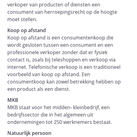
verkoper van producten of diensten een
opdrachtgever
consument van herroepingsrecht op de hoogte
Artikel 8 - Intrekking opdracht
moet stellen.
Artikel 9 - Uitvoering van de
Koop op afstand
overeenkomst
Koop op afstand is een consumentenkoop die
wordt gesloten tussen een consument en een
professionele verkoper zonder dat er fysiek
Artikel 10 - Contractduur opdracht
contact is, zoals bij teleshoppen en verkoop via
Artikel 11 - Wijziging van de
internet. Telefonische verkoop is een traditioneel
overeenkomst
voorbeeld van koop op afstand. Een
consumentkoop kan zowel betrekking hebben op
een product als een dienst.
Artikel 12 - Overmacht
MKB
MKB staat voor het midden- kleinbedrijf, een
Artikel 13 - Verrekening
bedrijfssector die in het algemeen uit
Artikel 14 - Opschorting
ondernemingen tot 250 werknemers bestaat.
Natuurlijk persoon