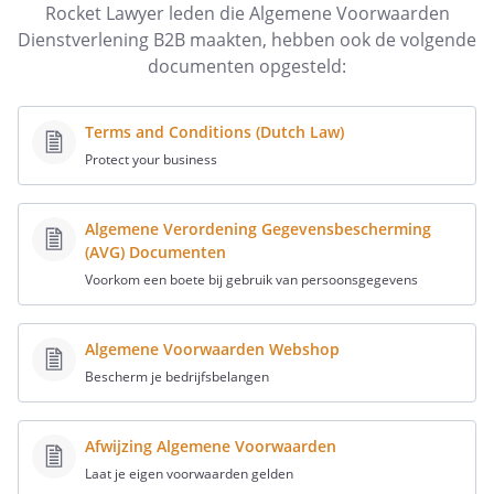
Rocket Lawyer leden die Algemene Voorwaarden
Aan de tweede voorwaarde is voldaan door je Algemene
Dienstverlening B2B maakten, hebben ook de volgende
Voorwaarden fysiek te overhandigen of als bijlage bij je
documenten opgesteld:
offerte per e-mail te voegen. Als je vaker zaken doet met
dezelfde ondernemer en bij je eerste overeenkomst
voldoe je aan je informatieplicht, dan hoef je dat niet
Terms and Conditions (Dutch Law)
meer te doen bij volgende overeenkomsten.
Protect your business
Wat staat er in deze Algemene
Voorwaarden Diensten B2B?
Algemene Verordening Gegevensbescherming
(AVG) Documenten
In deze Algemene Voorwaarden Zakelijke Dienstverlening
Voorkom een boete bij gebruik van persoonsgegevens
staat onder meer:
verschillende opties voor een betaaltermijn
afspraken over het honorarium voor de dienstverlener
Algemene Voorwaarden Webshop
Bescherm je bedrijfsbelangen
de duur van de dienstverlening
de optie voor een clausule over intellectueel
eigendom
Afwijzing Algemene Voorwaarden
Laat je eigen voorwaarden gelden
de rechten en plichten bij overmacht