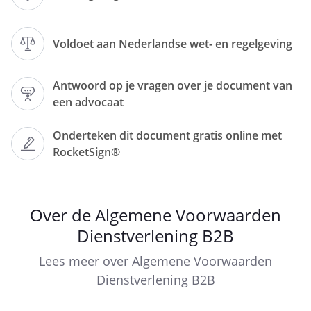
Facturen moeten binnen
dagen na
factuurdatum betaald zijn, tenzij
Voldoet aan Nederlandse wet- en regelgeving
partijen hierover schriftelijk andere
afspraken hebben gemaakt of op de
Antwoord op je vragen over je document van
declaratie een andere betaaltermijn
een advocaat
vermeld is.
Betalingen geschieden zonder enig
Onderteken dit document gratis online met
beroep op opschorting of verrekening
RocketSign®
door overschrijving van het
verschuldigde bedrag op het door
dienstverlener opgegeven
Over de Algemene Voorwaarden
bankrekeningnummer.
Dienstverlening B2B
Betaalt opdrachtgever een factuur niet
binnen de overeengekomen termijn,
Lees meer over Algemene Voorwaarden
dan is hij van rechtswege, zonder dat
Dienstverlening B2B
daarvoor enige aanmaning nodig is, in
verzuim. Vanaf dat moment is