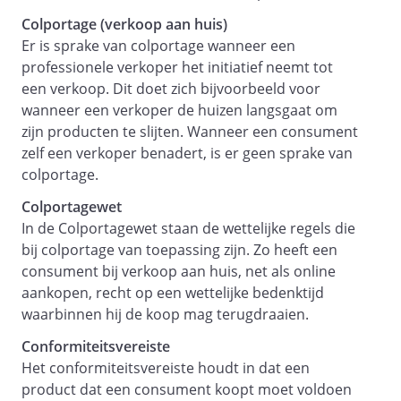
uitdrukkelijk anders vermeld.
Colportage (verkoop aan huis)
De prijzen van goederen zijn
Er is sprake van colportage wanneer een
gebaseerd op de op dat moment
professionele verkoper het initiatief neemt tot
bekend zijnde kostprijzen. Verhogingen
een verkoop. Dit doet zich bijvoorbeeld voor
hiervan, die door de dienstverlener
wanneer een verkoper de huizen langsgaat om
niet konden worden voorzien ten tijde
zijn producten te slijten. Wanneer een consument
van het doen van de aanbieding c.q.
zelf een verkoper benadert, is er geen sprake van
het tot stand komen van de
colportage.
overeenkomst, kunnen aanleiding
Colportagewet
geven tot prijsverhogingen.
In de Colportagewet staan de wettelijke regels die
Ten aanzien van de dienstverlening
bij colportage van toepassing zijn. Zo heeft een
kunnen partijen bij de totstandkoming
consument bij verkoop aan huis, net als online
van de overeenkomst een vaste prijs
aankopen, recht op een wettelijke bedenktijd
overeenkomen.
waarbinnen hij de koop mag terugdraaien.
Indien er geen vaste prijs is
Conformiteitsvereiste
overeengekomen, kan het tarief met
Het conformiteitsvereiste houdt in dat een
betrekking tot de dienstverlening
product dat een consument koopt moet voldoen