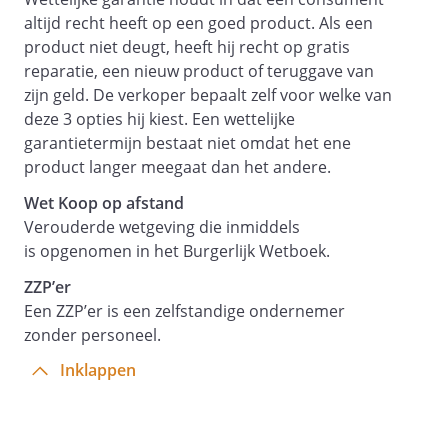
van dit artikel bedoelde boete doet
altijd recht heeft op een goed product. Als een
geen afbreuk aan de overige rechten
product niet deugt, heeft hij recht op gratis
van dienstverlener waaronder zijn
reparatie, een nieuw product of teruggave van
recht om naast de boete
zijn geld. De verkoper bepaalt zelf voor welke van
schadevergoeding te vorderen.
deze 3 opties hij kiest. Een wettelijke
Artikel
garantietermijn bestaat niet omdat het ene
27 -
product langer meegaat dan het andere.
Niet-overname personeel
Wet Koop op afstand
Artikel 28 - Wijziging algemene
Verouderde wetgeving die inmiddels
voorwaarden
is opgenomen in het Burgerlijk Wetboek.
is gerechtigd deze
ZZP’er
algemene voorwaarden te wijzigen of
Een ZZP’er is een zelfstandige ondernemer
aan te vullen.
zonder personeel.
Wijzigingen van ondergeschikt belang
Inklappen
kunnen te allen tijde worden
doorgevoerd.
Grote inhoudelijke wijzigingen zal