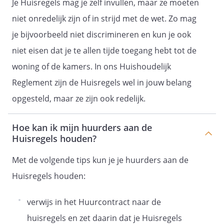
Je Huisregels mag je zelf invullen, maar ze moeten
geen hinder of overlast veroorzaakt
niet onredelijk zijn of in strijd met de wet. Zo mag
aan je medebewoners en
je bijvoorbeeld niet discrimineren en kun je ook
omwonenden
niet eisen dat je te allen tijde toegang hebt tot de
tussen 22.00 en 08.00 uur houd je
woning of de kamers. In ons Huishoudelijk
extra rekening met je omgeving.
Houd bijvoorbeeld de muziek zacht,
Reglement zijn de Huisregels wel in jouw belang
laat geen (af)wasmachines en/of
opgesteld, maar ze zijn ook redelijk.
drogers meer draaien en doe zachtjes
op de gangen, hal en trappenhuizen.
Hoe kan ik mijn huurders aan de
geen feestje geeft in huis zonder
Huisregels houden?
instemming van de medebewoners en
zonder overleg met de omwonenden
Met de volgende tips kun je je huurders aan de
Aanpassingen aan je eigen kamer
Huisregels houden:
verwijs in het Huurcontract naar de
Je mag je kamer inrichten naar eigen
huisregels en zet daarin dat je Huisregels
smaak, maar je mag geen