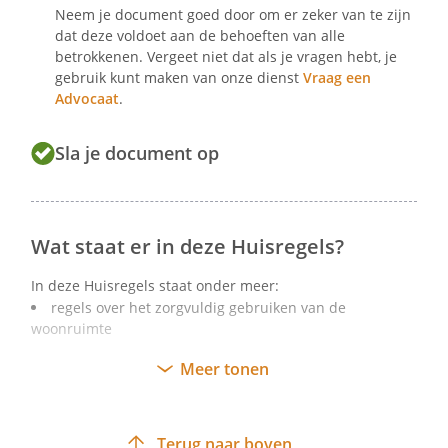
pannen, etc
Neem je document goed door om er zeker van te zijn
dat deze voldoet aan de behoeften van alle
het aanrecht, de oven en het fornuis
betrokkenen. Vergeet niet dat als je vragen hebt, je
de gootsteen, waaronder de restanten
gebruik kunt maken van onze dienst
Vraag een
in de afvoer
Advocaat
.
De gootsteen
Sla je document op
Zorg ervoor dat de gootsteen niet
verstopt en/of beschadigd raakt:
Wat staat er in deze Huisregels?
giet geen etensresten en producten als
In deze Huisregels staat onder meer:
(frituur)vet, olie, bijtende of giftige
regels over het zorgvuldig gebruiken van de
stoffen door de gootsteen
woonruimte
gebruik altijd een gootsteenzeefje en
regels over het schoonhouden van de kamer en
Meer tonen
maak dit regelmatig schoon
gemeenschappelijke ruimten
De WC
hoe bewoners rekening met elkaar en omwonenden
moeten houden
Terug naar boven