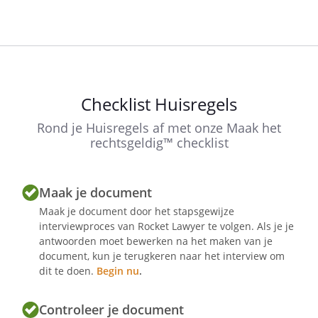
Iedereen is verantwoordelijk voor het
opruimen van zijn eigen rommel en het
schoonmaken van wat je zelf vuil hebt
gemaakt. Daarnaast ben je gezamenlijk
verantwoordelijk voor het schoonhouden
van de gemeenschappelijke ruimtes. Jullie
Checklist Huisregels
dienen daartoe in onderling overleg een
schema op te stellen.
Rond je Huisregels af met onze Maak het
rechtsgeldig™ checklist
De keuken
Maak je document
Maak je document door het stapsgewijze
De keuken hoort dagelijks schoon te
interviewproces van Rocket Lawyer te volgen. Als je je
worden gemaakt, waaronder in ieder
antwoorden moet bewerken na het maken van je
document, kun je terugkeren naar het interview om
geval wordt verstaan het schoonmaken
dit te doen.
Begin nu
.
van:
gebruikt vaatwerk, bestek, glaswerk,
Controleer je document