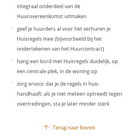
integraal onderdeel van de
aanpassingen doen aan je kamer zoals
muren verven en/of gaten maken in de
Huurovereenkomst uitmaken
muren.
geef je huurders al voor het verhuren je
Huisregels mee (bijvoorbeeld bij het
ondertekenen van het Huurcontract)
Houd er ook rekening mee dat je sowieso
verplicht bent de kamer in de
hang een bord met Huisregels duidelijk, op
oorspronkelijke staat terug te brengen
een centrale plek, in de woning op
tegen het einde van je huurcontract,
anders brengen wij daarvoor
zorg ervoor dat je de regels in huis
herstelkosten in rekening.
handhaaft: als je niet meteen optreedt tegen
overtredingen, sta je later minder sterk
Schoonhouden gemeenschappelijke
ruimten
Terug naar boven