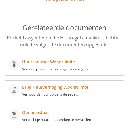
veiligheidsvoorschriften
Je mag geen maandverband, tampons,
rookbeleid
condooms etc. gooien in het toilet.
bezoekregels
Gerelateerde documenten
bij wie de huurders problemen moeten melden
Verstoppingen
Rocket Lawyer leden die Huisregels maakten, hebben
de gevolgen voor de huurder(s) van het niet naleven
ook de volgende documenten opgesteld:
van het Huisreglement
Eventuele verstoppingen van gootsteen
Huurcontract Woonruimte
of toilet hoor je zo spoedig mogelijk laten
Verhuur je woonruimte volgens de regels
verhelpen op eigen kosten c.q. moeten zo
spoedig mogelijk worden verholpen op
gemeenschappelijke kosten van alle
Brief Huurverhoging Woonruimte
huurders, als de veroorzaker hiervan niet
Verhoog de huur volgens de regels
kan worden achterhaald.
Opnamestaat
Vuilnis
Verplicht je huurder gebreken te herstellen