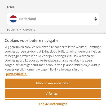
LAND
Overtredingen huisregels & boetes
Nederland
Indien deze huisregels niet worden
Brazilië
BEDRIJFSINFORMATIE
nageleefd, brengen wij hiervoor een
Over ons
Neem contact op
boete in rekening.
Cookies voor betere navigatie
Spanje
Wij gebruiken cookies om onze site soepel te laten werken. Sommige
Is de overtreding van individuele aard,
Privacy Policy
Alle documenten
Frankrijk
cookies zorgen ervoor dat je ingelogd blijft, terwijl andere ons helpen
dan brengen we de boete in rekening bij
te begrijpen welke inhoud voor jou belangrijk is. Ook worden er
Gebruiksvoorwaarden
Toegankelijkheid
de overtreder zelf, tenzij het niet duidelijk
cookies gebruikt voor advertentiepersonalisatie. Maak je geen
Verenigd Koninkrijk
zorgen, dit alles gebeurt met behoud van je anonimiteit en je kunt je
is wie de overtreder is.
keuzes op elk moment wijzigen. Bekijk alle details in ons
Hulp
Cookie-instellingen
Verenigde Staten
Is de overtreding van collectieve aard of is
privacybeleid.
niet duidelijk wie de individuele
RocketSign
Alle cookies accepteren
overtreder is, dan brengen wij de boete
aan alle bewoners gezamenlijk in
Afwijzen
rekening.
Copyright ©
Rocket Lawyer
Cookie-instellingen
De boete is iets anders dan het eventueel