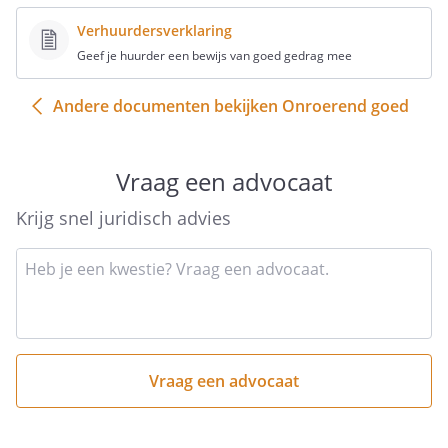
Verhuurdersverklaring
Zorg ervoor dat je:
Geef je huurder een bewijs van goed gedrag mee
vuilnis scheidt
Andere documenten bekijken Onroerend goed
stevige vuilniszakken gebruikt
de vuilniszakken niet te vol maakt
Vraag een advocaat
geen vloeistoffen in de vuilniszakken
stopt
Krijg snel juridisch advies
volle vuilniszakken goed afsluit
vuilniszakken regelmatig in de daartoe
bestemde vuilniscontainers deponeert
Type
om ongedierte te voorkomen
hier
kort
vuilniscontainers goed afgesloten
je
houdt om ongedierte te voorkomen
vraag
indien van toepassing de