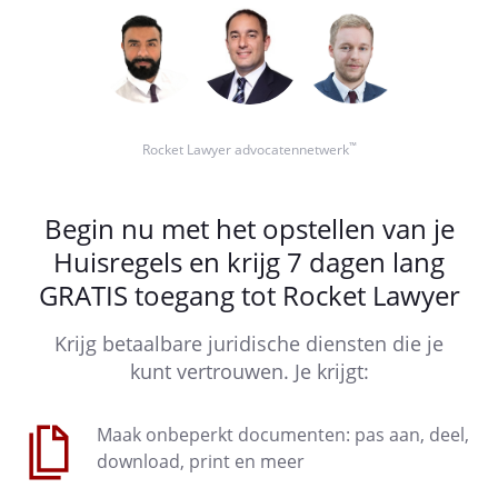
vuilniscontainers de avond voordat het
vuil wordt opgehaald voor 22.00 uur
aanbiedt op de stoep voor het huis
indien van toepassing de
vuilniscontainers dezelfde dag nadat ze
zijn leeggehaald weer terug op hun
™
Rocket Lawyer advocatennetwerk
gebruikelijke plek zet
Etensresten
Begin nu met het opstellen van je
Huisregels en krijg 7 dagen lang
GRATIS toegang tot Rocket Lawyer
Laat geen etensresten slingeren in de
keuken, gemeenschappelijke ruimtes, je
Krijg betaalbare juridische diensten die je
eigen kamer en/of buiten om ongedierte
kunt vertrouwen. Je krijgt:
te voorkomen.
Maak onbeperkt documenten: pas aan, deel,
Ongedierte
download, print en meer