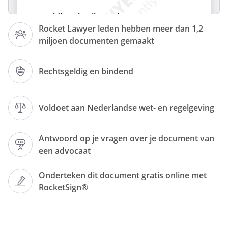
Zorgvuldig gebruik woning
Rocket Lawyer leden hebben meer dan 1,2
miljoen documenten gemaakt
Je gaat zorgvuldig om met het gebruik van
de woning en alles wat daarin aanwezig is.
Rechtsgeldig en bindend
Dat betekent onder andere dat je:
denkt aan het milieu (zoals de
Voldoet aan Nederlandse wet- en regelgeving
kraan/douche niet onnodig laat lopen;
geen verlichting en/of verwarming
onnodig aan laat, niet aan verspilling
Antwoord op je vragen over je document van
doet)
een advocaat
voorzichtig bent met het gebruik van
Onderteken dit document gratis online met
(gemeenschappelijke) spullen
RocketSign®
niet ongevraagd andermans spullen
gebruikt
spullen uitsluitend gebruikt voor het