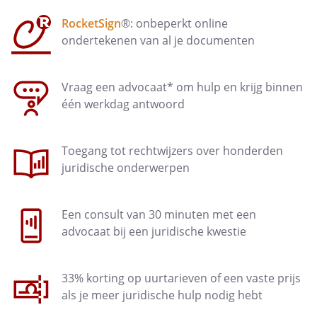
Mocht er onverhoopt ongedierte in de
RocketSign
®: onbeperkt online
woning worden geconstateerd, dan
ondertekenen van al je documenten
dienen jullie dit gezamenlijk op eigen
kosten zo spoedig mogelijk te laten
Vraag een advocaat* om hulp en krijg binnen
bestrijden door een erkend
één werkdag antwoord
bestrijdingsbedrijf, tenzij jullie kunnen
aantonen dat jullie er alles aan gedaan
hebben om ongedierte te voorkomen.
Toegang tot rechtwijzers over honderden
juridische onderwerpen
Roken
Een consult van 30 minuten met een
advocaat bij een juridische kwestie
Bezoek
33% korting op uurtarieven of een vaste prijs
Je bent zelf verantwoordelijk voor (het
als je meer juridische hulp nodig hebt
gedrag van) je bezoek.