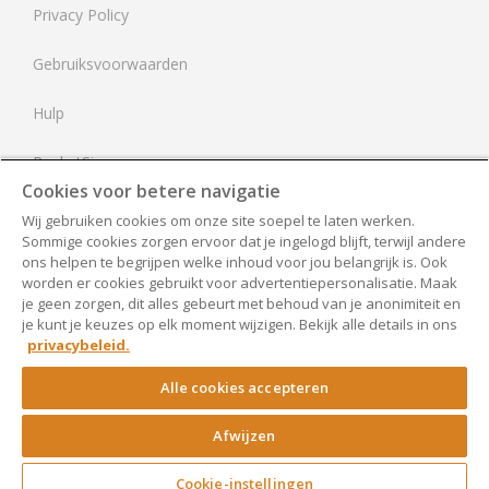
Privacy Policy
Frankrijk
Gebruiksvoorwaarden
Verenigd Koninkrijk
Hulp
Verenigde Staten
RocketSign
Cookies voor betere navigatie
Neem contact op
Wij gebruiken cookies om onze site soepel te laten werken.
Sommige cookies zorgen ervoor dat je ingelogd blijft, terwijl andere
Alle documenten
ons helpen te begrijpen welke inhoud voor jou belangrijk is. Ook
worden er cookies gebruikt voor advertentiepersonalisatie. Maak
je geen zorgen, dit alles gebeurt met behoud van je anonimiteit en
Toegankelijkheid
je kunt je keuzes op elk moment wijzigen. Bekijk alle details in ons
privacybeleid.
Cookie-instellingen
Alle cookies accepteren
Afwijzen
Copyright ©
Rocket Lawyer
Cookie-instellingen