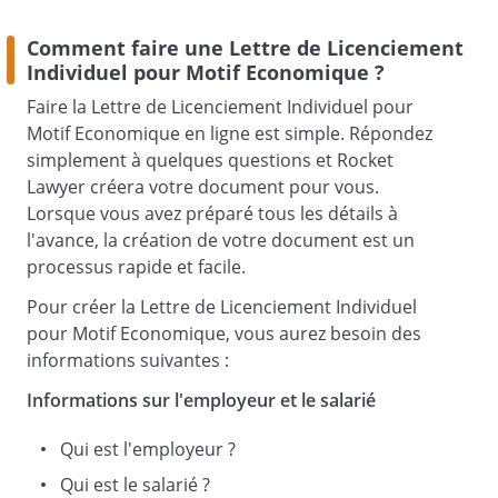
À la suite de l’entretien préalable du
Comment faire une Lettre de Licenciement
, auquel vous avez été
Individuel pour Motif Economique ?
convoqué,
Faire la Lettre de Licenciement Individuel pour
nous vous informons
Motif Economique en ligne est simple. Répondez
simplement à quelques questions et Rocket
que nous avons
Lawyer créera votre document pour vous.
décidé de vous licencier pour motif
Lorsque vous avez préparé tous les détails à
économique.
l'avance, la création de votre document est un
processus rapide et facile.
Ce motif économique est justifié par les
raisons suivantes :
Pour créer la Lettre de Licenciement Individuel
pour Motif Economique, vous aurez besoin des
informations suivantes :
Informations sur l'employeur et le salarié
Nous avons recherché toutes les
possibilités de
Qui est l'employeur ?
reclassement conformément aux
Qui est le salarié ?
dispositions de l'article L. 1233-4 du code