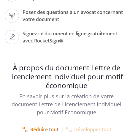
Posez des questions à un avocat concernant
votre document
Signez ce document en ligne gratuitement
avec RocketSign®
Lettre recommandée avec accusé de
réception
À propos du document Lettre de
licenciement individuel pour motif
Objet :
Notification d’un licenciement pour motif
économique
économique
En savoir plus sur la création de votre
document Lettre de Licenciement Individuel
pour Motif Economique
,
Réduire tout
|
Développer tout