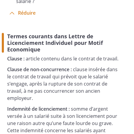
salarié ?
tiendrons à votre disposition votre
certificat de travail, votre reçu pour solde
Réduire
de tout compte, ainsi que votre
attestation Pôle emploi.
Termes courants dans Lettre de
Licenciement Individuel pour Motif
Economique
Clause :
article contenu dans le contrat de travail.
Veuillez agréer,
, l’expression de
Clause de non-concurrence :
clause insérée dans
notre
le contrat de travail qui prévoit que le salarié
considération distinguée.
s’engage, après la rupture de son contrat de
travail, à ne pas concurrencer son ancien
employeur.
Indemnité de licenciement :
somme d’argent
versée à un salarié suite à son licenciement pour
une raison autre qu’une faute lourde ou grave.
Cette indemnité concerne les salariés ayant