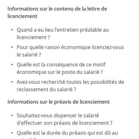
du travail.
Informations sur le contenu de la lettre de
licenciement
Quand a eu lieu l’entretien préalable au
licenciement ?
Durant l'année qui suivra la fin de votre
Pour quelle raison économique licenciez-vous
préavis, vous bénéficierez d'une priorité
le salarié ?
de réembauchage dans notre entreprise
à condition que vous nous informiez, par
Quelle est la conséquence de ce motif
courrier de votre désir d'en user. Celle-ci
économique sur le poste du salarié ?
concerne les postes compatibles avec
Avez-vous recherché toutes les possibilités de
votre qualification et également ceux qui
reclassement du salarié ?
correspondraient à une nouvelle
qualification acquise après la rupture de
Informations sur le préavis de licenciement
votre contrat de travail, sous réserve de
nous en avoir informé.
Souhaitez-vous dispenser le salarié
d'effectuer son préavis de licenciement ?
Quelle est la durée du préavis qui est dû au
Au terme de votre contrat, nous