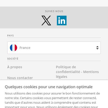
SUIVEZ-NOUS
PAYS
France
Brésil
SOCIÉTÉ
À propos
Politique de
Espagne
confidentialité - Mentions
légales
Nous contacter
Pays-Bas
Quelques cookies pour une navigation optimale
Nos tarifs
Tous nos documents
Royaume-Uni
Nous utilisons des cookies pour assurer le bon fonctionnement de
notre site. Certains cookies vous permettent de rester connecté,
FAQ
cgvu
États-Unis
tandis que d'autres nous aident à comprendre quel contenu est
important pour vous. Nous utilisons également des cookies pour