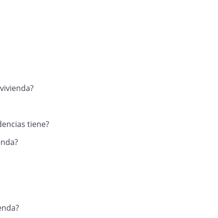
 vivienda?
encias tiene?
enda?
ienda?