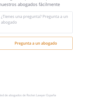
nuestros abogados fácilmente
Introduce
tu
pregunta
aquí
Red de abogados de Rocket Lawyer España