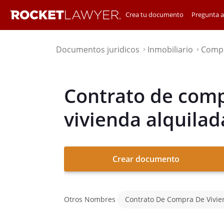
Crea tu documento
Pregunta 
Documentos juridicos
Inmobiliario
Compr
⌃
⌃
Contrato de com
vivienda alquilad
Crear documento
Otros Nombres
Contrato De Compra De Vivi