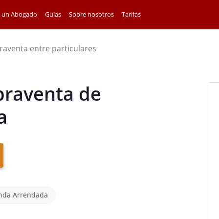
a un Abogado
Guías
Sobre nosotros
Tarifas
aventa entre particulares
praventa de
a
enda Arrendada