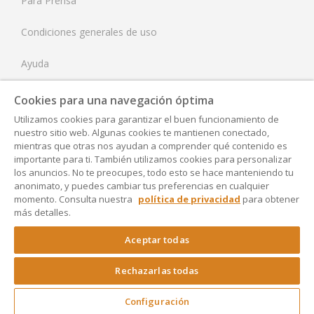
Para Prensa
Condiciones generales de uso
Ayuda
Tarifas
Cookies para una navegación óptima
Utilizamos cookies para garantizar el buen funcionamiento de
Aviso Legal
nuestro sitio web. Algunas cookies te mantienen conectado,
mientras que otras nos ayudan a comprender qué contenido es
Política de Privacidad
importante para ti. También utilizamos cookies para personalizar
los anuncios. No te preocupes, todo esto se hace manteniendo tu
anonimato, y puedes cambiar tus preferencias en cualquier
Accesibilidad
momento. Consulta nuestra
política de privacidad
para obtener
más detalles.
Configuración
Aceptar todas
Rechazarlas todas
Copyright © 2024 Rocket Lawyer
Configuración