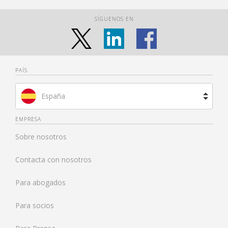
SÍGUENOS EN
PAÍS
España
Brasil
EMPRESA
Sobre nosotros
Francia
Contacta con nosotros
Países Bajos
Para abogados
Reino Unido
Para socios
Estados Unidos