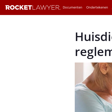
Documenten
Ondertekenen
Huisdi
reglem