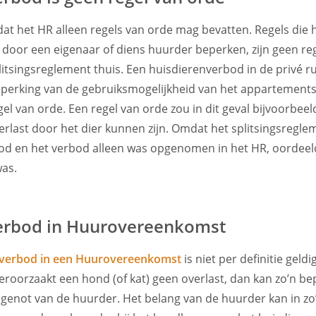
at het HR alleen regels van orde mag bevatten. Regels die 
door een eigenaar of diens huurder beperken, zijn geen re
litsingsreglement thuis. Een huisdierenverbod in de privé 
beperking van de gebruiksmogelijkheid van het appartements
el van orde. Een regel van orde zou in dit geval bijvoorbeel
rlast door het dier kunnen zijn. Omdat het splitsingsregl
od en het verbod alleen was opgenomen in het HR, oordeel
was.
erbod in Huurovereenkomst
nverbod in een Huurovereenkomst
is niet per definitie geldi
oorzaakt een hond (of kat) geen overlast, dan kan zo’n be
enot van de huurder. Het belang van de huurder kan in zo