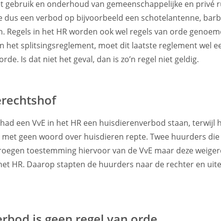
et gebruik en onderhoud van gemeenschappelijke en privé r
e dus een verbod op bijvoorbeeld een schotelantenne, bar
n. Regels in het HR worden ook wel regels van orde genoem
an het splitsingsreglement, moet dit laatste reglement wel e
rde. Is dat niet het geval, dan is zo’n regel niet geldig.
erechtshof
 had een VvE in het HR een huisdierenverbod staan, terwijl 
t met geen woord over huisdieren repte. Twee huurders di
roegen toestemming hiervoor van de VvE maar deze weigerd
het HR. Daarop stapten de huurders naar de rechter en uit
rbod is geen regel van orde