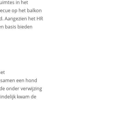
uimtes in het
becue op het balkon
d. Aangezien het HR
en basis bieden
het
e samen een hond
e onder verwijzing
eindelijk kwam de