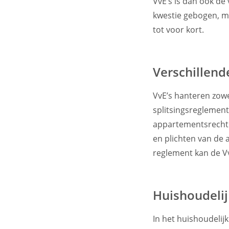
VvE’s is dan ook de 
kwestie gebogen, m
tot voor kort.
Verschillen
VvE’s hanteren zowe
splitsingsreglement
appartementsrechte
en plichten van de 
reglement kan de V
Huishoudelij
In het huishoudelij