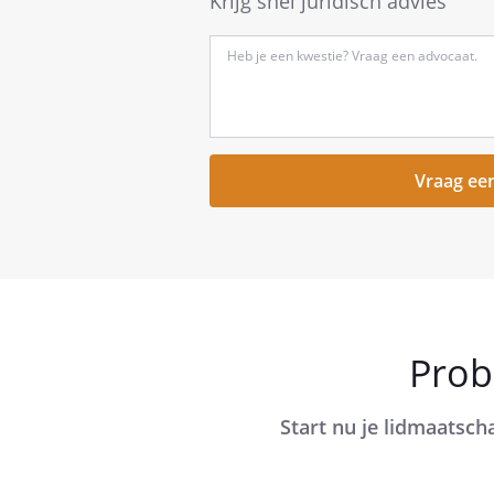
Krijg snel juridisch advies
Type
hier
kort
je
vraag
Prob
Start nu je lidmaatsch