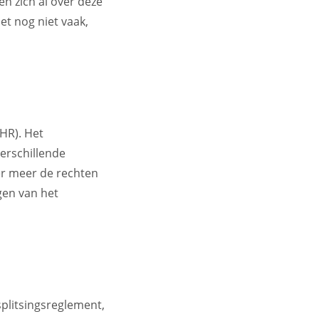
en zich al over deze
t nog niet vaak,
HR). Het
verschillende
er meer de rechten
gen van het
splitsingsreglement,