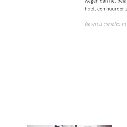
wegen dan het belan
hoeft een huurder z
De wet is complex en