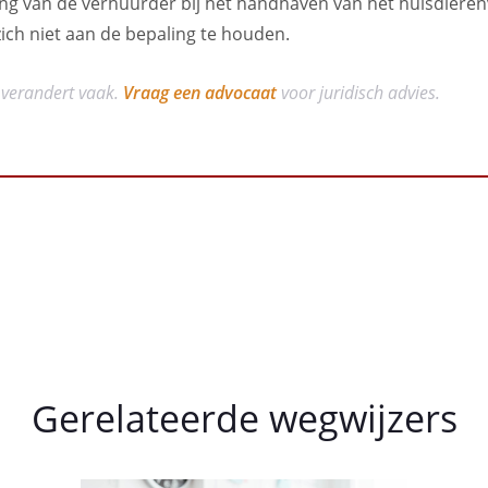
g van de verhuurder bij het handhaven van het huisdierenv
ich niet aan de bepaling te houden.
 verandert vaak.
Vraag een advocaat
voor juridisch advies.
Gerelateerde wegwijzers