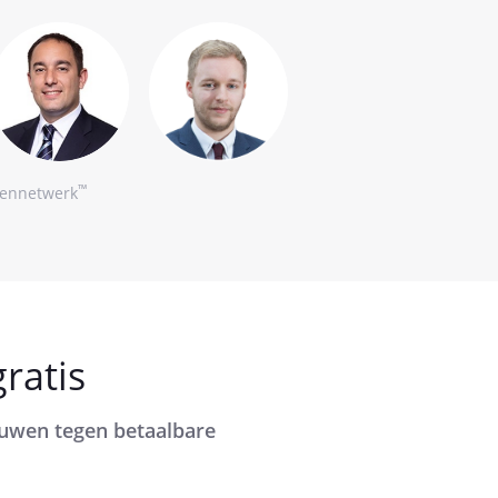
™
tennetwerk
ratis
rouwen tegen betaalbare