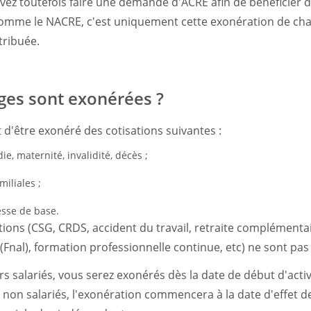
vez toutefois faire une demande d'ACRE afin de bénéficier de
mme le NACRE, c'est uniquement cette exonération de char
tribuée.
ges sont exonérées ?
d'être exonéré des cotisations suivantes :
e, maternité, invalidité, décès ;
miliales ;
lesse de base.
tions (CSG, CRDS, accident du travail, retraite complémenta
(Fnal), formation professionnelle continue, etc) ne sont pa
 salariés, vous serez exonérés dès la date de début d'activ
 non salariés, l'exonération commencera à la date d'effet de 