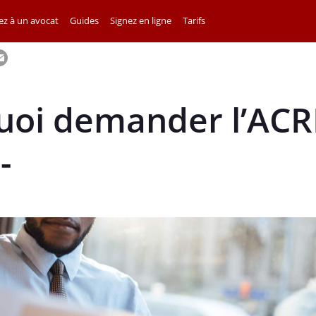
z à un avocat
Guides
Signez en ligne
Tarifs
oi demander l’ACRE
-