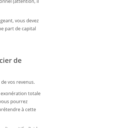
nnel (attention, il
rigeant, vous devez
e part de capital
cier de
n de vos revenus.
 exonération totale
 vous pourrez
prétendre à cette