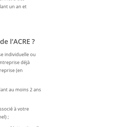
dant un an et
de l’ACRE ?
e individuelle ou
entreprise déjà
reprise (en
ndant au moins 2 ans
associé à votre
el) ;