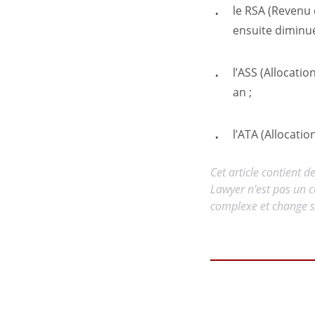
le RSA (Revenu 
ensuite diminué
l’ASS (Allocati
an ;
l’ATA (Allocati
Cet article contient d
Lawyer n'est pas un c
complexe et change so