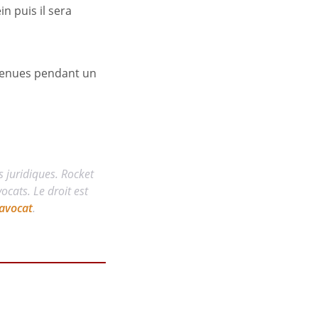
n puis il sera
intenues pendant un
s juridiques. Rocket
cats. Le droit est
avocat
.