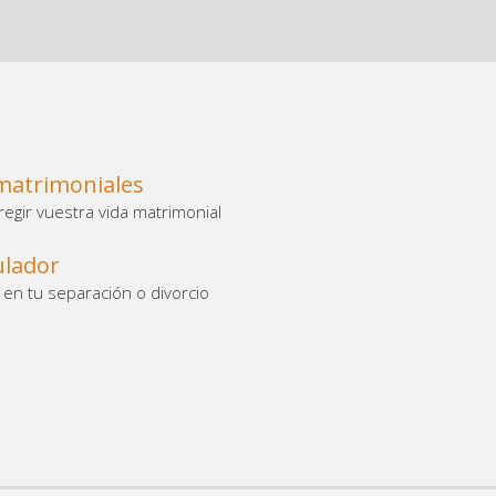
matrimoniales
regir vuestra vida matrimonial
ulador
 en tu separación o divorcio