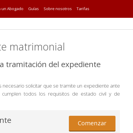
a un Abogado
Guías
Sobre nosotros
Tarifas
te matrimonial
l la tramitación del expediente
es necesario solicitar que se tramite un expediente ante
e cumplen todos los requisitos de estado civil y de
ente
Comenzar