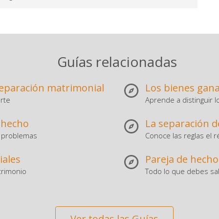
Guías relacionadas
separación matrimonial
Los bienes gana
rte
Aprende a distinguir l
e hecho
La separación d
os problemas
Conoce las reglas el 
iales
Pareja de hecho
trimonio
Todo lo que debes sab
Ver todas las Guías