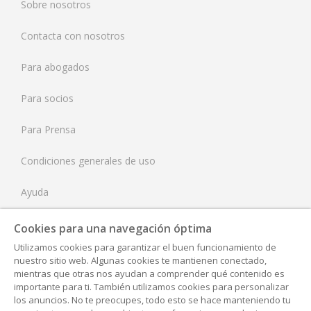
Sobre nosotros
Francia
Contacta con nosotros
Países Bajos
Para abogados
Reino Unido
Para socios
Estados Unidos
Para Prensa
Condiciones generales de uso
Ayuda
Tarifas
Cookies para una navegación óptima
Utilizamos cookies para garantizar el buen funcionamiento de
Aviso Legal
nuestro sitio web. Algunas cookies te mantienen conectado,
mientras que otras nos ayudan a comprender qué contenido es
Política de Privacidad
importante para ti. También utilizamos cookies para personalizar
los anuncios. No te preocupes, todo esto se hace manteniendo tu