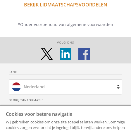
BEKIJK LIDMAATSCHAPSVOORDELEN
*Onder voorbehoud van algemene voorwaarden
VOLG ONS
LAND
Nederland
Brazilië
BEDRIJFSINFORMATIE
Over ons
Neem contact op
Spanje
Cookies voor betere navigatie
Wij gebruiken cookies om onze site soepel te laten werken. Sommige
Privacy Policy
Alle documenten
Frankrijk
cookies zorgen ervoor dat je ingelogd blijft, terwijl andere ons helpen