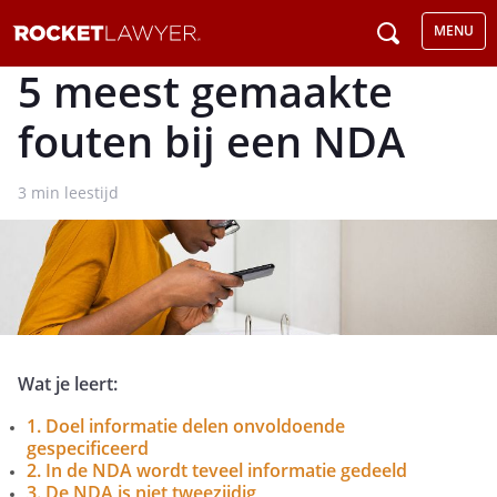
MENU
5 meest gemaakte
fouten bij een NDA
3
min leestijd
Wat je leert:
1. Doel informatie delen onvoldoende
gespecificeerd
2. In de NDA wordt teveel informatie gedeeld
3. De NDA is niet tweezijdig