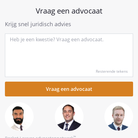
Vraag een advocaat
Krijg snel juridisch advies
Type
Resterende tekens
hier
kort
je
vraag
™