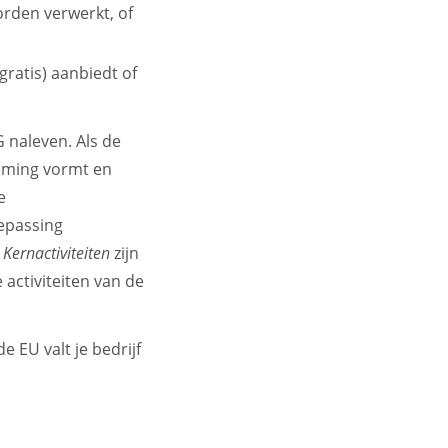
orden verwerkt, of
gratis) aanbiedt of
G naleven. Als de
neming vormt en
e
oepassing
.
Kernactiviteiten
zijn
 activiteiten van de
e EU valt je bedrijf