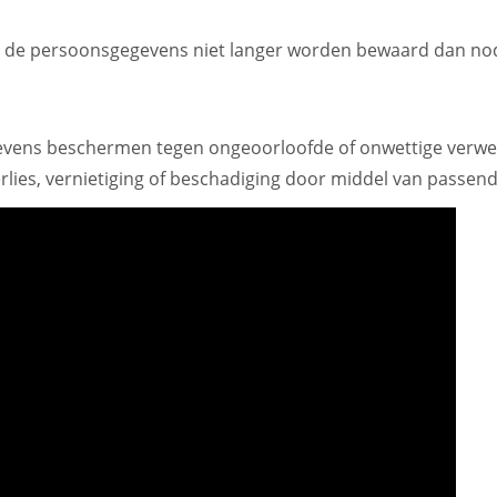
t de persoonsgegevens niet langer worden bewaard dan nod
evens beschermen tegen ongeoorloofde of onwettige verwe
erlies, vernietiging of beschadiging door middel van passen