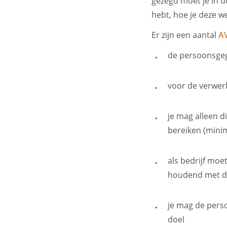
gezegd moet je in d
hebt, hoe je deze w
Er zijn een aantal
AV
de persoonsgeg
voor de verwer
je mag alleen 
bereiken (mini
als bedrijf moe
houdend met de
je mag de pers
doel