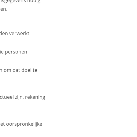
onsgegevens nodig
ren.
den verwerkt
die personen
n om dat doel te
tueel zijn, rekening
et oorspronkelijke