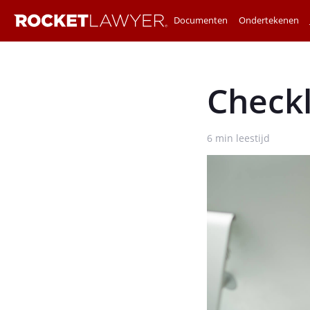
Documenten
Ondertekenen
Check
6
min leestijd