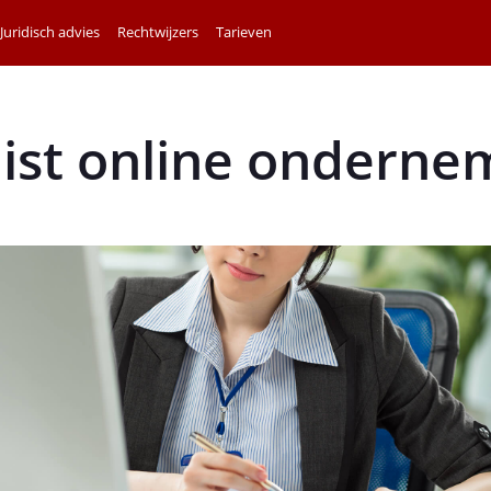
Juridisch advies
Rechtwijzers
Tarieven
list online ondern