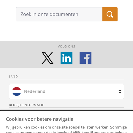
VOLG ONS
LAND
Nederland
Brazilië
BEDRIJFSINFORMATIE
Over ons
Neem contact op
Spanje
Cookies voor betere navigatie
Wij gebruiken cookies om onze site soepel te laten werken. Sommige
Privacy Policy
Alle documenten
Frankrijk
cookies zorgen ervoor dat je ingelogd blijft, terwijl andere ons helpen