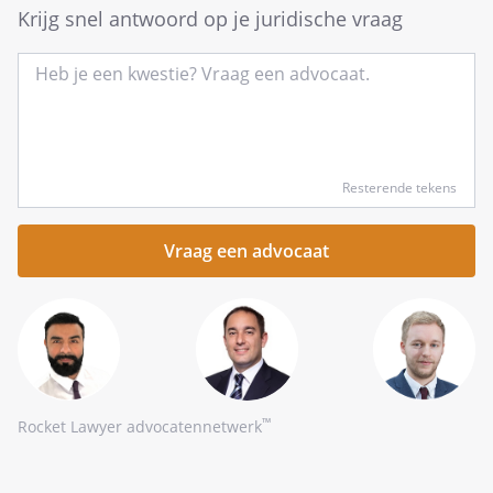
Krijg snel antwoord op je juridische vraag
Type
Resterende tekens
hier
kort
je
vraag
™
Rocket Lawyer advocatennetwerk