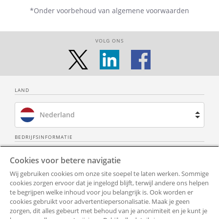
*Onder voorbehoud van algemene voorwaarden
VOLG ONS
LAND
Nederland
Brazilië
BEDRIJFSINFORMATIE
Over ons
Neem contact op
Spanje
Cookies voor betere navigatie
Wij gebruiken cookies om onze site soepel te laten werken. Sommige
Privacy Policy
Alle documenten
Frankrijk
cookies zorgen ervoor dat je ingelogd blijft, terwijl andere ons helpen
te begrijpen welke inhoud voor jou belangrijk is. Ook worden er
Gebruiksvoorwaarden
Toegankelijkheid
cookies gebruikt voor advertentiepersonalisatie. Maak je geen
Verenigd Koninkrijk
zorgen, dit alles gebeurt met behoud van je anonimiteit en je kunt je