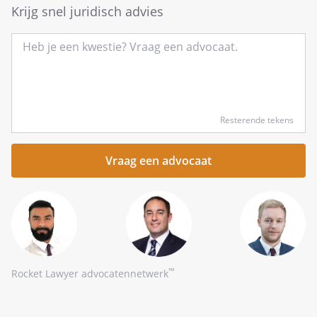
Krijg snel juridisch advies
Type
Resterende tekens
hier
kort
je
vraag
™
Rocket Lawyer advocatennetwerk