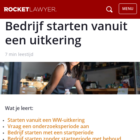
MENU
Bedrijf starten vanuit
een uitkering
7
min leestijd
Wat je leert:
Starten vanuit een WW-uitkering
Vraag een onderzoeksperiode aan
Bedrijf starten met een startperiode
Bedrijf starten zonder startperiode met behoud