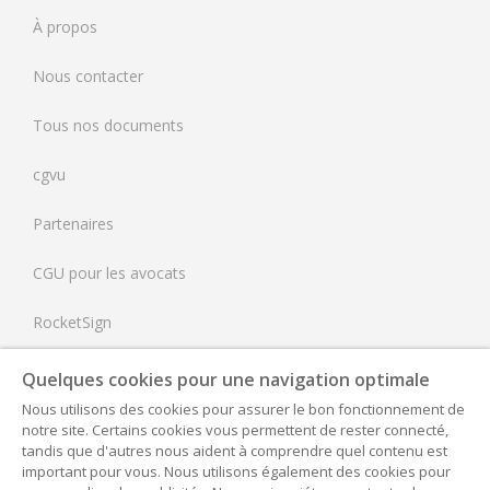
À propos
Espagne
Nous contacter
Pays-Bas
Tous nos documents
Royaume-Uni
cgvu
États-Unis
Partenaires
CGU pour les avocats
RocketSign
Politique de confidentialité - Mentions légales
Quelques cookies pour une navigation optimale
Nous utilisons des cookies pour assurer le bon fonctionnement de
Nos tarifs
notre site. Certains cookies vous permettent de rester connecté,
tandis que d'autres nous aident à comprendre quel contenu est
FAQ
important pour vous. Nous utilisons également des cookies pour