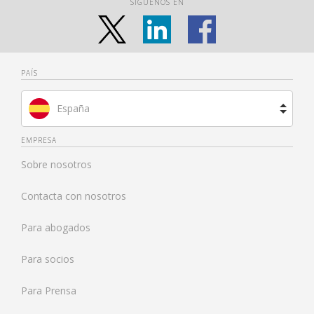
SÍGUENOS EN
PAÍS
España
Brasil
EMPRESA
Sobre nosotros
Francia
Contacta con nosotros
Países Bajos
Para abogados
Reino Unido
Para socios
Estados Unidos
Para Prensa