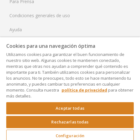
Para Prensa
Condiciones generales de uso
Ayuda
Tarifas
Cookies para una navegación óptima
Utilizamos cookies para garantizar el buen funcionamiento de
Aviso Legal
nuestro sitio web. Algunas cookies te mantienen conectado,
mientras que otras nos ayudan a comprender qué contenido es
Política de Privacidad
importante para ti. También utilizamos cookies para personalizar
los anuncios. No te preocupes, todo esto se hace manteniendo tu
anonimato, y puedes cambiar tus preferencias en cualquier
Accesibilidad
momento. Consulta nuestra
política de privacidad
para obtener
más detalles.
Configuración
Aceptar todas
Rechazarlas todas
Copyright © 2024 Rocket Lawyer
Configuración