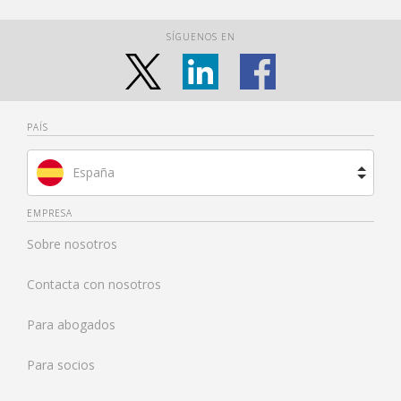
SÍGUENOS EN
PAÍS
España
Brasil
EMPRESA
Sobre nosotros
Francia
Contacta con nosotros
Países Bajos
Para abogados
Reino Unido
Para socios
Estados Unidos