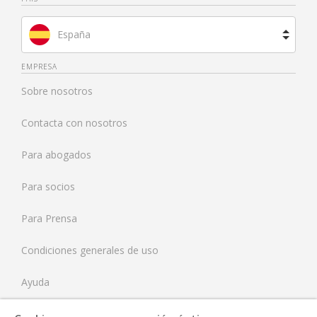
España
Brasil
EMPRESA
Sobre nosotros
Francia
Contacta con nosotros
Países Bajos
Para abogados
Reino Unido
Para socios
Estados Unidos
Para Prensa
Condiciones generales de uso
Ayuda
Tarifas