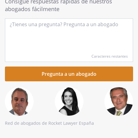
Consigue respuestas rápidas de nuestros
abogados fácilmente
Introduce
Caracteres restantes
tu
pregunta
aquí
Red de abogados de Rocket Lawyer España