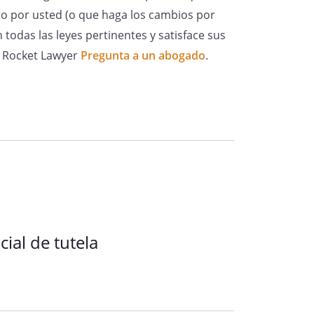
o por usted (o que haga los cambios por
todas las leyes pertinentes y satisface sus
de Rocket Lawyer
Pregunta a un abogado
.
 testamentaria en cuanto al
se acredita mediante el testimonio
y
ario de
,
 acompaña como documento
 la continua convivencia del/de
 ocupado desde el fallecimiento
ción, cuidado y educación, debe
cial de tutela
os acreditativos de la
para iniciar el expediente e