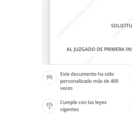
SOLICIT
AL JUZGADO DE PRIMERA I
Este documento ha sido
personalizado más de 400
veces
con domic
Cumple con las leyes
en
y con
vigentes
, ante es