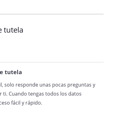
e tutela
XPEDIENTE DE JURISDICCIÓN
ión de la tutela
de mi
, según indica la Ley
risdicción Voluntaria (LJV), teniendo
e tutela
ácil, solo responde unas pocas preguntas y
 ti. Cuando tengas todos los datos
ECHOS
eso fácil y rápido.
y yo nacimos en fechas