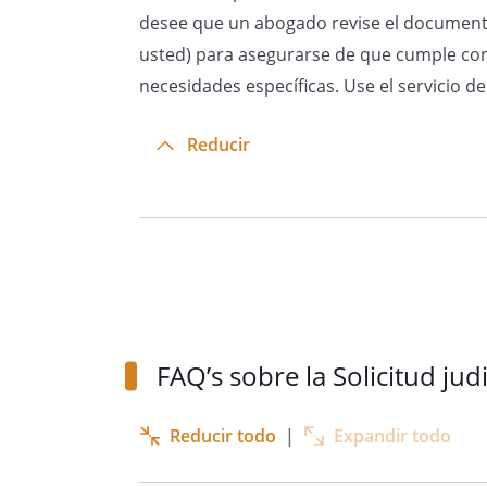
desee que un abogado revise el document
Rebeldes, que se adjunta.
usted) para asegurarse de que cumple con 
necesidades específicas. Use el servicio 
No existe ninguna disposición
ejercicio de tutor, tal y como 
Reducir
del testamento otorgado por
ante Not
, que se
adjunto. Como consecuencia de
la menor conmigo, al haberme
de nuestros padres de su aten
concedérseme la tutela.
FAQ’s sobre la Solicitud judi
Reducir todo
|
Expandir todo
También se adjuntan document
legitimación de