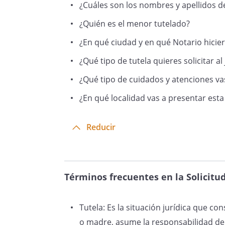
¿Cuáles son los nombres y apellidos de
y
¿Quién es el menor tutelado?
dentro del matrimonio forma
, como se
¿En qué ciudad y en qué Notario hici
nacimiento realizados por el R
¿Qué tipo de tutela quieres solicitar al
, que se 
¿Qué tipo de cuidados y atenciones vas
¿En qué localidad vas a presentar esta 
Reducir
2.
y
la menor y míos, fallecieron e
respecti
mediante el certificado de def
Términos frecuentes en la Solicitud
Civil, que se adjunta.
Desde entonces, el/la menor 
Tutela: Es la situación jurídica que co
domicilio familiar, según se ac
o madre, asume la responsabilidad de 