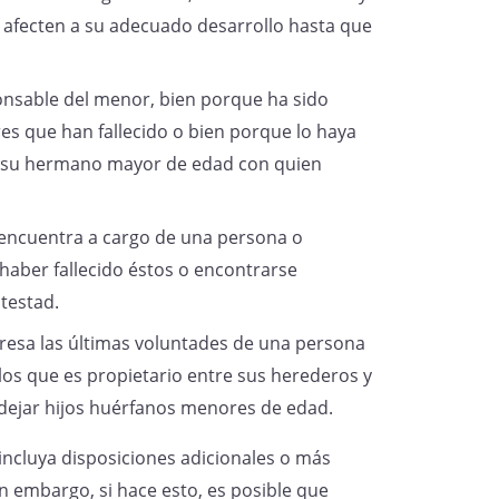
licía Local que se adjunta. En
 afecten a su adecuado desarrollo hasta que
onsable del menor, bien porque ha sido
s que han fallecido o bien porque lo haya
er su hermano mayor de edad con quien
del Código Civil, me corresponderá
 mi hermano/a menor no tiene otros
 encuentra a cargo de una persona o
n en este artículo como
haber fallecido éstos o encontrarse
a tutela.
otestad.
esa las últimas voluntades de una persona
dos en el art. 241 del Código Civil,
 los que es propietario entre sus herederos y
cio de mis derechos, sin que se
 dejar hijos huérfanos menores de edad.
las causas que impiden ser tutor,
a incluya disposiciones adicionales o más
4 y 245 del mismo, como se acredita
n embargo, si hace esto, es posible que
l Registro Central de Penados y