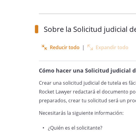
Sobre la Solicitud judicial d
Que con este escrito, solicito
E
VOLUNTARIA
para la
constituc
hermano/a menor
Reducir todo
|
Expandir todo
15/2015, de 2 de julio, de la Ju
en cuenta los siguientes,
Cómo hacer una Solicitud judicial d
Crear una solicitud judicial de tutela es f
Rocket Lawyer redactará el documento por
H
preparados, crear tu solicitud será un proc
Necesitarás la siguiente información:
¿Quién es el solicitante?
1. El/La menor