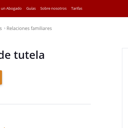
a un Abogado
Guías
Sobre nosotros
Tarifas
s
Relaciones familiares
⌃
 de tutela