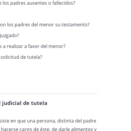
 los padres ausentes o fallecidos?
, respectivamente,
do por
y
 acredita mediante certificados de
eron los padres del menor su testamento?
egistro Civil de
 juzgado?
adjuntan.
 a realizar a favor del menor?
solicitud de tutela?
, padres del/de
n fecha
y
vamente, como se acredita
unción realizado por el Registro
 judicial de tutela
ha convivido conmigo en el mismo
nsiste en que una persona, distinta del padre
redita con el certificado de
hacerse cargo de éste, de darle alimentos y