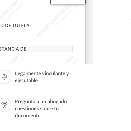
UD DE TUTELA
NSTANCIA DE
Legalmente vinculante y
ejecutable
ilio para recibir notificaciones
Pregunta a un abogado
nº
cuestiones sobre tu
te Juzgado me persono y digo:
documento