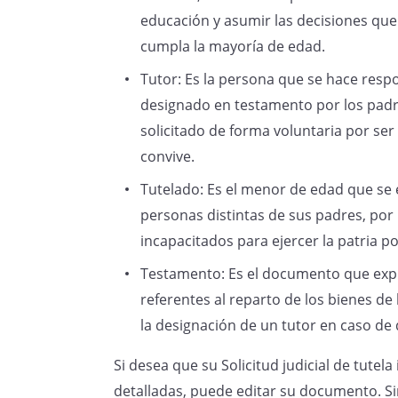
convivencia realizado por la Po
educación y asumir las decisiones que
concreto, me he ocupado de:
cumpla la mayoría de edad.
.
Tutor: Es la persona que se hace resp
designado en testamento por los padre
solicitado de forma voluntaria por s
3. Según indica el art. 234.5º 
convive.
llevar a cabo la tutela, pues
Tutelado: Es el menor de edad que se
parientes de los que se indica
personas distintas de sus padres, por 
preferentes para desempeñar l
incapacitados para ejercer la patria p
Testamento: Es el documento que expr
4. Cumplo los requisitos indica
referentes al reparto de los bienes de
al encontrarme en pleno ejerci
la designación de un tutor en caso de
den en mi persona ninguna de 
Si desea que su Solicitud judicial de tutel
indicadas en los arts. 243, 24
detalladas, puede editar su documento. Si
con el certificado negativo de