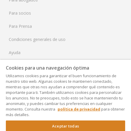
Reino Unido
Para socios
Estados Unidos
Para Prensa
Condiciones generales de uso
Ayuda
Tarifas
Cookies para una navegación óptima
Utilizamos cookies para garantizar el buen funcionamiento de
Aviso Legal
nuestro sitio web. Algunas cookies te mantienen conectado,
mientras que otras nos ayudan a comprender qué contenido es
Política de Privacidad
importante para ti. También utilizamos cookies para personalizar
los anuncios. No te preocupes, todo esto se hace manteniendo tu
anonimato, y puedes cambiar tus preferencias en cualquier
Accesibilidad
momento. Consulta nuestra
política de privacidad
para obtener
más detalles.
Configuración
Aceptar todas