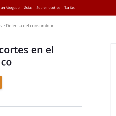
a un Abogado
Guías
Sobre nosotros
Tarifas
s
Defensa del consumidor
⌃
cortes en el
ico