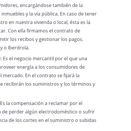
nsumidores, encargándose también de la
 inmuebles y la vía pública. En caso de tener
tro en nuestra vivienda o local, ésta es la
r. Con ella firmamos el contrato de
itir los recibos y gestionar los pagos.
 por la mera interrupción del
ente de pago y que no he recibido,
 o Iberdrola.
porte del recibo del período en
: Es el negocio mercantil por el que una
justificado, que solicito me sea
roveer energía a los consumidores de
espondiente al próximo periodo.
 mercado. En el contrato se fijará la
 recibirán los suministros y los términos y
, y en la confianza de poder
 Es la compensación a reclamar por el
reclamación sin necesidad de
so de perder algún electrodoméstico o sufrir
nte les saluda,
a de los cortes en el suministro o subidas