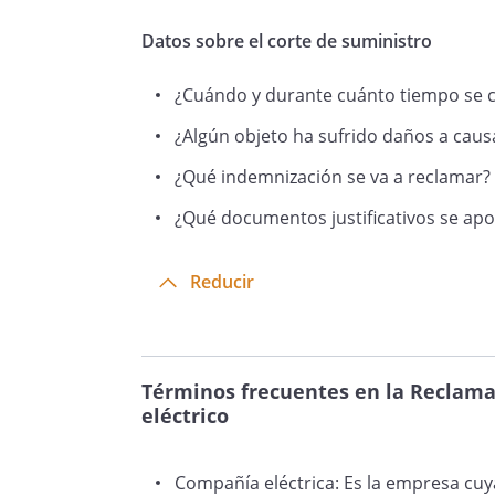
que regulan la actividad que r
Datos sobre el corte de suministro
obligaciones contractuales qu
el que la continuidad del serv
¿Cuándo y durante cuánto tiempo se co
integran el adecuado cumplim
¿Algún objeto ha sufrido daños a caus
¿Qué indemnización se va a reclamar?
No se ha acreditado por uste
¿Qué documentos justificativos se apo
y ante la Administración comp
de fuerza mayor a la que sea i
Reducir
en la prestación del servicio.
Por todo lo expuesto,
en virtu
Términos frecuentes en la Reclamac
General para la Defensa de l
eléctrico
debiendo ustedes resarcirme p
han causado,
Compañía eléctrica: Es la empresa cuya