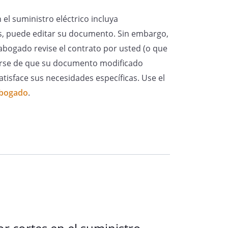
el suministro eléctrico incluya
as, puede editar su documento. Sin embargo,
 abogado revise el contrato por usted (o que
arse de que su documento modificado
atisface sus necesidades específicas. Use el
abogado
.
Fecha de la firma
untan los siguientes Documentos: