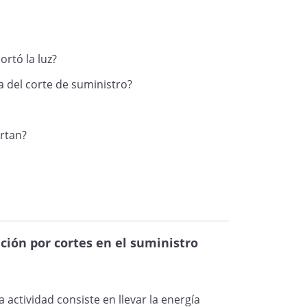
ealiza su compañía, como de las
e han asumido en el contrato, en
icio es uno de los elementos que
rtó la luz?
iento del mismo.
a del corte de suministro?
des, como compañía incumplidora,
rtan?
etente, la concurrencia de causa
mputable la referida interrupción
d de lo establecido por la Ley
ión por cortes en el suministro
os Consumidores y Usuarios,
y
or los daños y perjuicios que me
 actividad consiste en llevar la energía