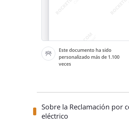
Este documento ha sido
personalizado más de 1.100
Asunto: Contrato de suministr
veces
Estimados Señores:
Sobre la Reclamación por c
eléctrico
Como titular de un contrato de