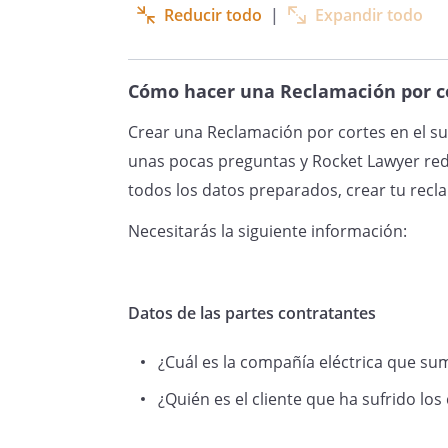
Reducir todo
|
Expandir todo
su compañía, me dirijo a usted
reclamación por los cortes en 
mi
domicilio
en fecha
Cómo hacer una Reclamación por cor
durante
.
Crear una Reclamación por cortes en el sum
unas pocas preguntas y Rocket Lawyer red
La interrupción de la prestaci
todos los datos preparados, crear tu recl
causas que desconozco y que 
Necesitarás la siguiente información:
voluntad, habiendo cumplido p
relativas al mencionado contra
de todos los recibos (adjunto 
Datos de las partes contratantes
probatorios).
¿Cuál es la compañía eléctrica que sumi
¿Quién es el cliente que ha sufrido los
La interrupción temporal del 
incumplimiento por su parte ta