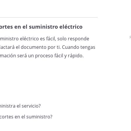
es con el fin de presentar
el suministro sufridos en
, prolongándose
tes en el suministro eléctrico
inistro eléctrico es fácil, solo responde
actará el documento por ti. Cuando tengas
ón del servicio se produjo por
amación será un proceso fácil y rápido.
son absolutamente ajenas a mi
or mi parte las obligaciones
to y estando al corriente del pago
fotocopia de una factura a efectos
nistra el servicio?
 cortes en el suministro?
suministro eléctrico supone un
nto de las disposiciones legales