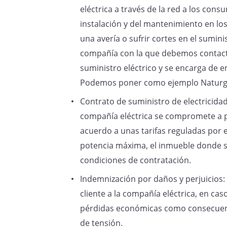
eléctrica a través de la red a los co
instalación y del mantenimiento en los
SOLICITO
una avería o sufrir cortes en el suminis
compañía con la que debemos contacta
suministro eléctrico y se encarga de em
Por los perjuicios ocasionados
servicio del que estoy al corri
Podemos poner como ejemplo Naturgy
una cantidad equivalente al im
Contrato de suministro de electricidad
que se ha producido el corte in
compañía eléctrica se compromete a p
compensado en el recibo corr
acuerdo a unas tarifas reguladas por el
potencia máxima, el inmueble donde se
condiciones de contratación.
A la espera de su contestación
Indemnización por daños y perjuicios:
solucionar amistosamente mi 
cliente a la compañía eléctrica, en ca
recurrir a otras vías, atentame
pérdidas económicas como consecuenci
de tensión.