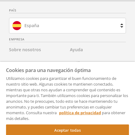
PAÍS
España
Brasil
EMPRESA
Sobre nosotros
Ayuda
Francia
Contacta con nosotros
Tarifas
Países Bajos
Cookies para una navegación óptima
Para abogados
Aviso Legal
Utilizamos cookies para garantizar el buen funcionamiento de
Reino Unido
nuestro sitio web. Algunas cookies te mantienen conectado,
mientras que otras nos ayudan a comprender qué contenido es
Para socios
Política de Privacidad
Estados Unidos
importante para ti. También utilizamos cookies para personalizar los
anuncios. No te preocupes, todo esto se hace manteniendo tu
Para Prensa
Accesibilidad
anonimato, y puedes cambiar tus preferencias en cualquier
momento. Consulta nuestra
política de privacidad
para obtener
Condiciones generales de
Configuración
más detalles.
uso
Aceptar todas