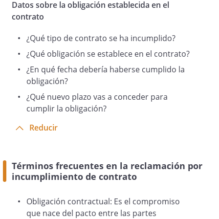
Datos sobre la obligación establecida en el
contrato
Si en el plazo anterior, no cumple, me
veré obligado a reclamar el
¿Qué tipo de contrato se ha incumplido?
incumplimiento ante los Juzgados y
¿Qué obligación se establece en el contrato?
Tribunales, y a exigir la correspondiente
indemnización por los daños y perjuicios
¿En qué fecha debería haberse cumplido la
que me está ocasionando.
obligación?
¿Qué nuevo plazo vas a conceder para
cumplir la obligación?
Atentamente,
Reducir
Términos frecuentes en la reclamación por
incumplimiento de contrato
Obligación contractual: Es el compromiso
que nace del pacto entre las partes