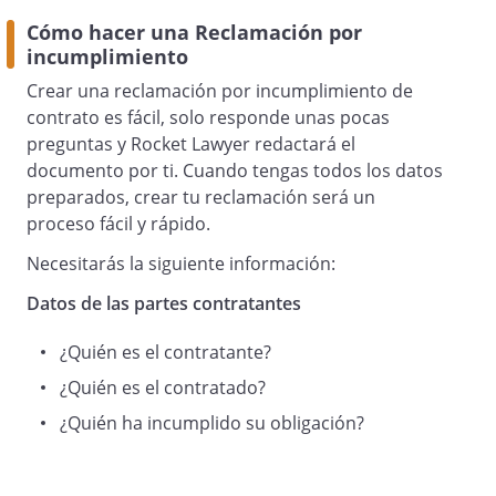
usted no ha cumplido con esa obligación.
Cómo hacer una Reclamación por
incumplimiento
Crear una reclamación por incumplimiento de
contrato es fácil, solo responde unas pocas
preguntas y Rocket Lawyer redactará el
documento por ti. Cuando tengas todos los datos
Por este motivo y siendo mi intención
preparados, crear tu reclamación será un
solucionar este asunto de
proceso fácil y rápido.
manera amistosa evitando una demanda
judicial, le envío esta carta como
Necesitarás la siguiente información:
una reclamación expresa para el
Datos de las partes contratantes
cumplimiento del contrato y de sus
obligaciones.
¿Quién es el contratante?
¿Quién es el contratado?
Y para ello, le doy un plazo de que no
¿Quién ha incumplido su obligación?
podrá ampliarse, para que cumpla con la
mencionada obligación.