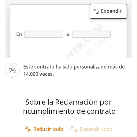
Expandir
En
, a
Este contrato ha sido personalizado más de
Estimado/a Sr. /Sra.
14.000 veces.
Le escribo en relación con el firmado en
fecha
.
Sobre la Reclamación por
incumplimiento de contrato
En dicho contrato, se acordó cumplir con
la obligación por su parte de , el día
Reducir todo
|
Expandir todo
. Y como bien sabe,