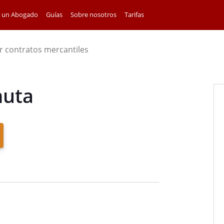
a un Abogado
Guías
Sobre nosotros
Tarifas
r contratos mercantiles
muta