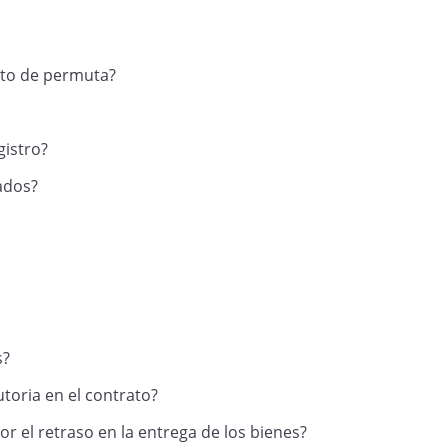
ato de permuta?
gistro?
ados?
s?
utoria en el contrato?
r el retraso en la entrega de los bienes?