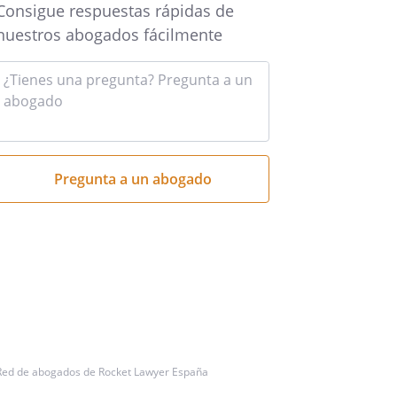
Consigue respuestas rápidas de
nuestros abogados fácilmente
Introduce
tu
pregunta
aquí
Red de abogados de Rocket Lawyer España