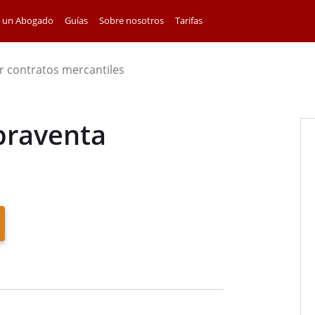
a un Abogado
Guías
Sobre nosotros
Tarifas
r contratos mercantiles
praventa