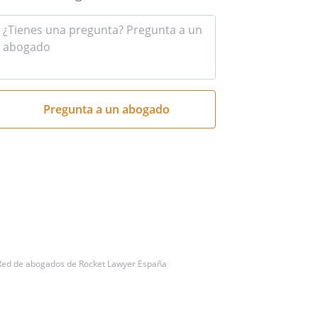
Introduce
tu
pregunta
aquí
Red de abogados de Rocket Lawyer España