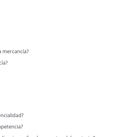
a mercancía?
cía?
encialidad?
mpetencia?