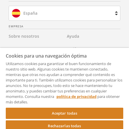
España
Brasil
EMPRESA
Sobre nosotros
Ayuda
Francia
Contacta con nosotros
Tarifas
Países Bajos
Cookies para una navegación óptima
Para abogados
Aviso Legal
Utilizamos cookies para garantizar el buen funcionamiento de
Reino Unido
nuestro sitio web. Algunas cookies te mantienen conectado,
mientras que otras nos ayudan a comprender qué contenido es
Para socios
Política de Privacidad
Estados Unidos
importante para ti. También utilizamos cookies para personalizar los
anuncios. No te preocupes, todo esto se hace manteniendo tu
Para Prensa
Accesibilidad
anonimato, y puedes cambiar tus preferencias en cualquier
momento. Consulta nuestra
política de privacidad
para obtener
Condiciones generales de
Configuración
más detalles.
uso
Aceptar todas
Rechazarlas todas