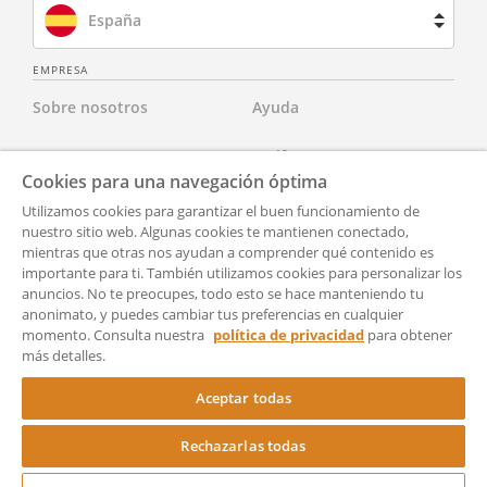
España
Brasil
EMPRESA
Sobre nosotros
Ayuda
Francia
Contacta con nosotros
Tarifas
Países Bajos
Cookies para una navegación óptima
Para abogados
Aviso Legal
Utilizamos cookies para garantizar el buen funcionamiento de
Reino Unido
nuestro sitio web. Algunas cookies te mantienen conectado,
mientras que otras nos ayudan a comprender qué contenido es
Para socios
Política de Privacidad
Estados Unidos
importante para ti. También utilizamos cookies para personalizar los
anuncios. No te preocupes, todo esto se hace manteniendo tu
Para Prensa
Accesibilidad
anonimato, y puedes cambiar tus preferencias en cualquier
momento. Consulta nuestra
política de privacidad
para obtener
Condiciones generales de
Configuración
más detalles.
uso
Aceptar todas
Rechazarlas todas
Copyright © 2024 Rocket Lawyer