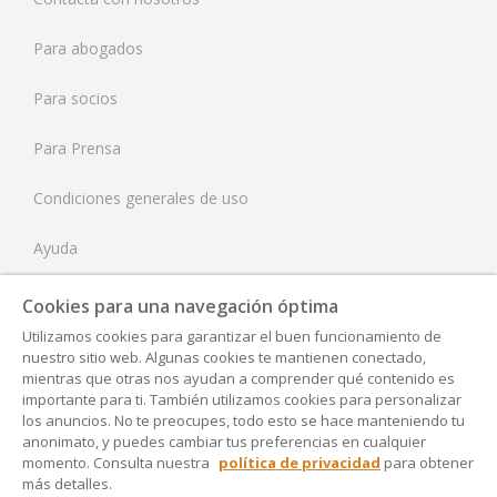
Países Bajos
Para abogados
Reino Unido
Para socios
Estados Unidos
Para Prensa
Condiciones generales de uso
Ayuda
Tarifas
Cookies para una navegación óptima
Utilizamos cookies para garantizar el buen funcionamiento de
Aviso Legal
nuestro sitio web. Algunas cookies te mantienen conectado,
mientras que otras nos ayudan a comprender qué contenido es
Política de Privacidad
importante para ti. También utilizamos cookies para personalizar
los anuncios. No te preocupes, todo esto se hace manteniendo tu
anonimato, y puedes cambiar tus preferencias en cualquier
Accesibilidad
momento. Consulta nuestra
política de privacidad
para obtener
más detalles.