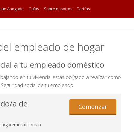
a un Abogado
Guías
Sobre nosotros
Tarifas
a del empleado de hogar
ocial a tu empleado doméstico
ajando en tu vivienda estás obligado a realizar como
la Seguridad social de tu empleado.
ado/a de
Comenzar
cargaremos del resto