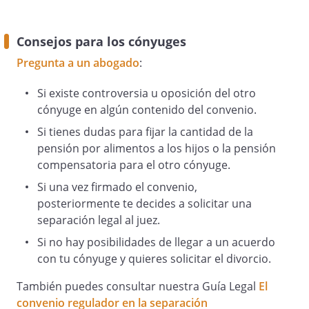
Para cualquier tipo de intervención
Consejos para los cónyuges
quirúrgica o de tratamiento médico no
Pregunta a un abogado
:
habitual, tanto si entraña un gasto, como
si está cubierto por algún seguro, la
Si existe controversia u oposición del otro
decisión será conjunta y compartida,
cónyuge en algún contenido del convenio.
salvo supuestos de extrema urgencia.
Si tienes dudas para fijar la cantidad de la
pensión por alimentos a los hijos o la pensión
compensatoria para el otro cónyuge.
Se acuerda igualmente la participación y
decisión de ambos padres en las
Si una vez firmado el convenio,
celebraciones religiosas,
posteriormente te decides a solicitar una
obligatoriamente en lo que se
separación legal al juez.
refiere al acto religioso y siempre que se
Si no hay posibilidades de llegar a un acuerdo
pueda en la celebración lúdica, no
con tu cónyuge y quieres solicitar el divorcio.
teniendo preferencia a la hora de tomar
estas decisiones ni el cónyuge que tiene
También puedes consultar nuestra Guía Legal
El
la guarda y custodia exclusiva, ni el
convenio regulador en la separación