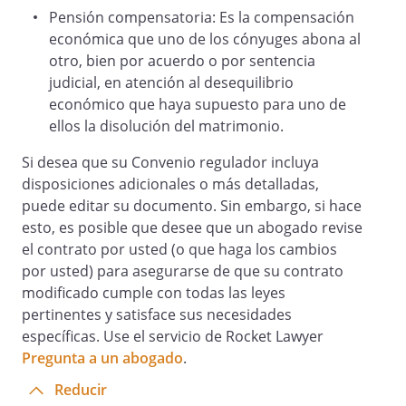
Pensión compensatoria: Es la compensación
y cumplirlo. En su defecto, la
económica que uno de los cónyuges abona al
comunicación se hará vía burofax y el
otro, bien por acuerdo o por sentencia
otro progenitor deberá contestar en
judicial, en atención al desequilibrio
plazo de cinco días. Si no contesta y
económico que haya supuesto para uno de
queda probado que ha recibido la
ellos la disolución del matrimonio.
comunicación, se entenderá que da su
conformidad.
Si desea que su Convenio regulador incluya
disposiciones adicionales o más detalladas,
puede editar su documento. Sin embargo, si hace
Ambos cónyuges participarán en las
esto, es posible que desee que un abogado revise
decisiones que, con respecto a los hijos,
el contrato por usted (o que haga los cambios
tomen en el futuro, siendo de especial
por usted) para asegurarse de que su contrato
importancia las que se vayan a tomar en
modificado cumple con todas las leyes
relación a la residencia o las que afecten
pertinentes y satisface sus necesidades
al ámbito escolar, sanitario. Se acuerda la
específicas. Use el servicio de Rocket Lawyer
intervención de ambos padres en
Pregunta a un abogado
.
decisiones relativas al cambio de centro
escolar o cambio de modelo educativo.
Reducir