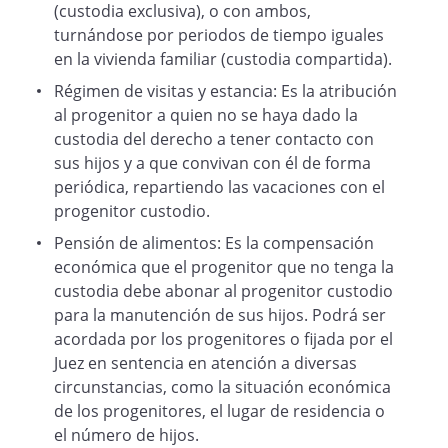
(custodia exclusiva), o con ambos,
decisiones que afecten a las menores,
turnándose por periodos de tiempo iguales
decidiendo en los casos de falta de
en la vivienda familiar (custodia compartida).
acuerdo la autoridad judicial.
Régimen de visitas y estancia: Es la atribución
al progenitor a quien no se haya dado la
Con este régimen de relaciones entre
custodia del derecho a tener contacto con
padres e hijos, las cónyuges asumen el
sus hijos y a que convivan con él de forma
compromiso de informarse o
periódica, repartiendo las vacaciones con el
comunicarse todas las decisiones que,
progenitor custodio.
con respecto a sus hijos, decidan en el
Pensión de alimentos: Es la compensación
futuro, así como todo aquello que, de
económica que el progenitor que no tenga la
acuerdo al interés de los hijos, deben
custodia debe abonar al progenitor custodio
conocer ambos padres.
para la manutención de sus hijos. Podrá ser
acordada por los progenitores o fijada por el
Juez en sentencia en atención a diversas
Para conseguir ese objetivo, los padres
circunstancias, como la situación económica
deberán establecer el cauce de
de los progenitores, el lugar de residencia o
comunicación que mejor se adapte a sus
el número de hijos.
circunstancias, obligándose a respetarlo