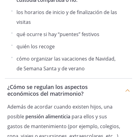
custodia compartida o no.
sucesivamente, pudiendo ambos
los horarios de inicio y de finalización de las
cónyuges, de mutuo acuerdo, dividirlas
en dos períodos.
visitas
qué ocurre si hay “puentes” festivos
Por último y en cuanto a las vacaciones
quién los recoge
de verano, los hijos estarán en compañía
de cada uno de los cónyuges la mitad de
cómo organizar las vacaciones de Navidad,
las vacaciones escolares, y acordarán
de Semana Santa y de verano
amistosamente qué periodo
corresponde a cada uno en el primer
año y en el siguiente al contrario y así
¿Cómo se regulan los aspectos
económicos del matrimonio?
sucesivamente. Ambos cónyuges podrán,
de mutuo acuerdo, modificar la
Además de acordar cuando existen hijos, una
asignación de estos periodos
vacacionales en verano.
posible
pensión alimenticia
para ellos y sus
gastos de mantenimiento (por ejemplo, colegios,
ropa, viajes o excursiones, extraescolares, etc…),