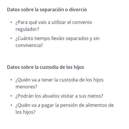
Datos sobre la separación o divorcio
El matrimonio se celebró aplicando el
régimen económico de
¿Para qué vais a utilizar el convenio
sociedad de gananciales
regulador?
.
¿Cuánto tiempo lleváis separados y sin
convivencia?
2.
De este matrimonio han nacido los
siguientes hijos:
Datos sobre la custodia de los hijos
cuya fecha de
nacimiento es
.
¿Quién va a tener la custodia de los hijos
menores?
¿Podrán los abuelos visitar a sus nietos?
3.
¿Quién va a pagar la pensión de alimentos de
los hijos?
Que el matrimonio ha decidido terminar
su convivencia y para regular su situación
han decidido firmar este convenio.