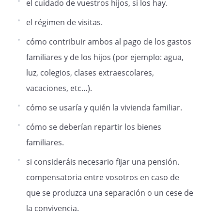
el cuidado de vuestros hijos, si los hay.
información médica de sus hijos y que se
facilite a cada padre que lo solicite, los
el régimen de visitas.
informes sobre la salud de los mismos.
cómo contribuir ambos al pago de los gastos
familiares y de los hijos (por ejemplo: agua,
El cónyuge que en ese momento se
luz, colegios, clases extraescolares,
encuentre en compañía del hijo, podrá
vacaciones, etc…).
tomar decisiones en relación al mismo
sin previa consulta, en los casos en que
cómo se usaría y quién la vivienda familiar.
exista una situación de urgencia o en
aquellas decisiones diarias, poco
cómo se deberían repartir los bienes
trascendentes o rutinarias, que en el
familiares.
normal desarrollo de la vida diaria con un
menor puedan producirse.
si consideráis necesario fijar una pensión.
compensatoria entre vosotros en caso de
que se produzca una separación o un cese de
Ésta y las posteriores medidas
contenidas en este convenio, se
la convivencia.