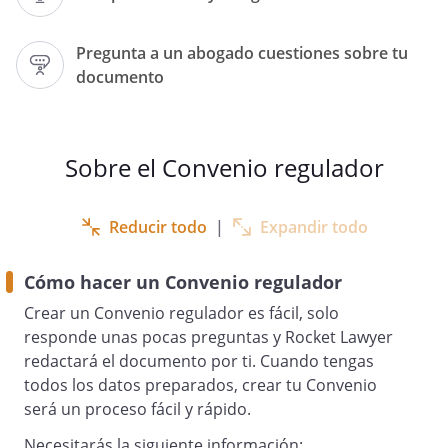
y domicilio en
, (que en este convenio
Pregunta a un abogado cuestiones sobre tu
se llama <<el cónyuge>>)
documento
Y,
Sobre el Convenio regulador
(2)
, con
Reducir todo
|
Expandir todo
y domicilio en
,
Cómo hacer un Convenio regulador
(que en este convenio se llama <<el
cónyuge>>)
Crear un Convenio regulador es fácil, solo
responde unas pocas preguntas y Rocket Lawyer
redactará el documento por ti. Cuando tengas
todos los datos preparados, crear tu Convenio
será un proceso fácil y rápido.
Afirman que tienen la capacidad
necesaria para hacer y quedar obligados
Necesitarás la siguiente información: