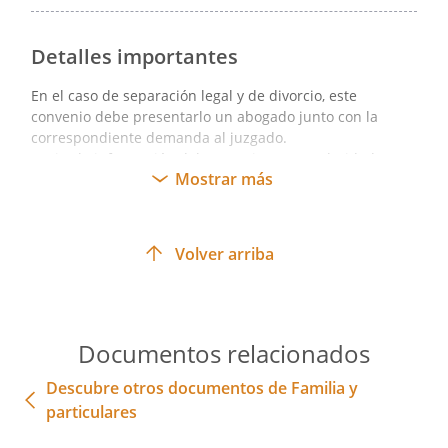
En
, a
Detalles importantes
En el caso de separación legal y de divorcio, este
convenio debe presentarlo un abogado junto con la
correspondiente demanda al juzgado.
Revisa la información del convenio con regularidad en
Mostrar más
Rocket Lawyer, especialmente por si pudiera haber algún
Firma: El cónyuge
cambio o alguna actualización en el documento; o bien,
porque los cónyuges necesiten hacer una variación en el
contenido del mismo o del anexo 1.
Volver arriba
_________________________________
_________________________________
Documentos relacionados
Descubre otros documentos de Familia y
particulares