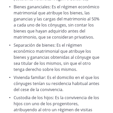
Bienes gananciales: Es el régimen económico
Guarda y custodia de los hijos y patria
matrimonial que atribuye los bienes, las
potestad
ganancias y las cargas del matrimonio al 50%
a cada uno de los cónyuges, sin contar los
bienes que hayan adquirido antes del
7.
matrimonio, que se consideran privativos.
La guardia y custodia de los hijos
menores, por acuerdo de ambos
Separación de bienes: Es el régimen
cónyuges, se realizará de manera
económico matrimonial que atribuye los
compartida por
y
bienes y ganancias obtenidas al cónyuge que
, que acuerdan que la
sea titular de los mismos, sin que el otro
convivencia con los hijos será de una
tenga derecho sobre los mismos.
semana alterna para cada uno.
Vivienda familiar: Es el domicilio en el que los
cónyuges tenían su residencia habitual antes
del cese de la convivencia.
La patria potestad será ejercida
Custodia de los hijos: Es la convivencia de los
conjuntamente por ambos, que
hijos con uno de los progenitores,
adoptarán de común acuerdo y velando
atribuyendo al otro un régimen de visitas
siempre por su interés, todas las