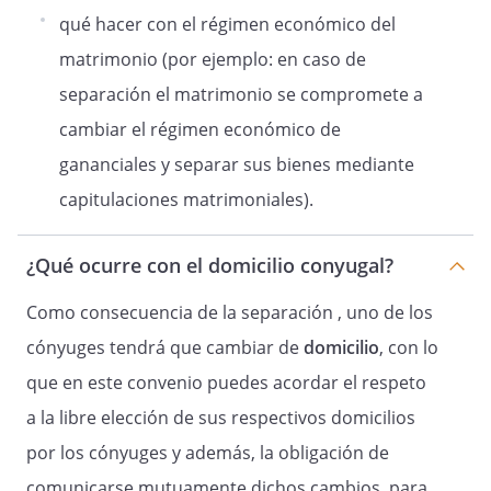
acuerdan en interés de los hijos y
qué hacer con el régimen económico del
valorando la situación actual, en especial
el lugar donde residen en estos
matrimonio (por ejemplo: en caso de
momentos. Por lo tanto, cualquier
separación el matrimonio se compromete a
cambio de domicilio o residencia, se debe
cambiar el régimen económico de
acordar por ambos cónyuges y, en caso
de desacuerdo o conflicto, por el juez o
gananciales y separar sus bienes mediante
por el progenitor que el juez decida.
capitulaciones matrimoniales).
¿Qué ocurre con el domicilio conyugal?
Régimen de visitas
Como consecuencia de la separación
, uno de los
cónyuges tendrá que cambiar de
domicilio
, con lo
8.
En principio el régimen de visitas se
que en este convenio puedes acordar el respeto
determinará con acuerdo de ambos
a la libre elección de sus respectivos domicilios
cónyuges, acordándose como mínimo el
por los cónyuges y además, la obligación de
siguiente régimen, debiendo ser
interpretado con criterios de flexibilidad y
comunicarse mutuamente dichos cambios, para