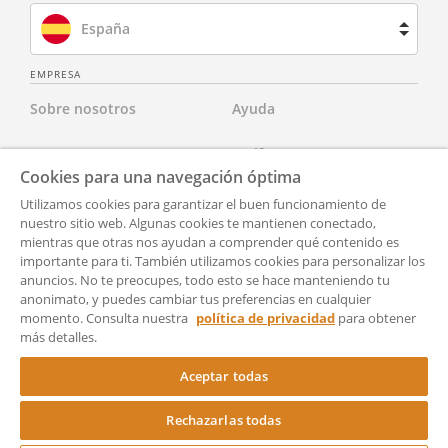
España
Brasil
EMPRESA
Sobre nosotros
Ayuda
Francia
Contacta con nosotros
Tarifas
Países Bajos
Cookies para una navegación óptima
Para abogados
Aviso Legal
Utilizamos cookies para garantizar el buen funcionamiento de
Reino Unido
nuestro sitio web. Algunas cookies te mantienen conectado,
mientras que otras nos ayudan a comprender qué contenido es
Para socios
Política de Privacidad
Estados Unidos
importante para ti. También utilizamos cookies para personalizar los
anuncios. No te preocupes, todo esto se hace manteniendo tu
Para Prensa
Accesibilidad
anonimato, y puedes cambiar tus preferencias en cualquier
momento. Consulta nuestra
política de privacidad
para obtener
Condiciones generales de
Configuración
más detalles.
uso
Aceptar todas
Rechazarlas todas