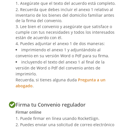
Asegúrate que el texto del acuerdo está completo.
favor del otro, teniendo en cuenta que
Recuerda que debes incluir el anexo 1 relativo al
cada uno de ellos con sus ingresos cubre
inventario de los bienes del domicilio familiar antes
perfectamente sus necesidades y la
de la firma del convenio.
situación actual no les produce a ninguno
Lee bien el convenio y asegúrate que satisface o
desequilibrio económico respecto del
cumple con tus necesidades y todos los interesados
están de acuerdo con él.
otro.
Puedes adjuntar el anexo 1 de dos maneras:
.
imprimiendo el anexo 1 y adjuntándolo al
convenio en su versión Word o Pdf para su firma.
incluyendo el texto del anexo 1 al final de la
Régimen económico matrimonial
versión de Word o Pdf del convenio antes de
imprimirlo.
Recuerda, si tienes alguna duda
Pregunta a un
abogado
.
11.
Los cónyuges indican que el régimen
económico de su matrimonio es el de la
Firma tu Convenio regulador
sociedad de gananciales,
Firmar online
comprometiéndose a liquidar sus bienes
Puede firmar en línea usando RocketSign.
ante notario mediante la realización de
Puedes enviar una solicitud de correo electrónico