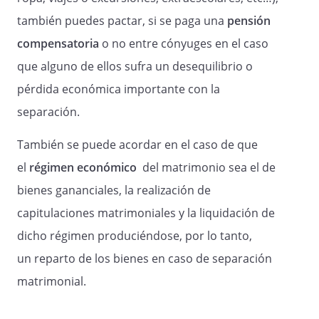
Ambos cónyuges acuerdan el permitir
que los abuelos puedan realizar visitas a
también puedes pactar, si se paga una
pensión
sus nietos siempre que les sea
compensatoria
o no entre cónyuges en el caso
comunicada previamente la visita y no
que alguno de ellos sufra un desequilibrio o
haya impedimento para la misma.
pérdida económica importante con la
separación.
Pensión de alimentos
También se puede acordar en el caso de que
9.
el
régimen económico
del matrimonio sea el de
abonará, en concepto
bienes gananciales, la realización de
de pensión de alimentos, la cantidad de
capitulaciones matrimoniales y la liquidación de
€ mensuales para cada
una de los hijos menores.
dicho régimen produciéndose, por lo tanto,
un reparto de los bienes en caso de separación
matrimonial.
Dicha cantidad deberá ser ingresada en
los cinco primeros días de cada mes, en