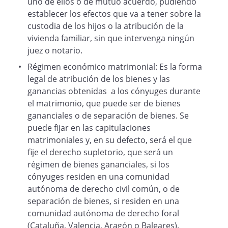
uno de ellos o de mutuo acuerdo, pudiendo
establecer los efectos que va a tener sobre la
custodia de los hijos o la atribución de la
Uso y disfrute del domicilio conyugal
vivienda familiar, sin que intervenga ningún
juez o notario.
Régimen económico matrimonial: Es la forma
6. El último domicilio conyugal se
legal de atribución de los bienes y las
encontraba en
.
ganancias obtenidas a los cónyuges durante
El uso y disfrute del domicilio común del
el matrimonio, que puede ser de bienes
matrimonio,
gananciales o de separación de bienes. Se
junto con los hijos,
puede fijar en las capitulaciones
se atribuye a
matrimoniales y, en su defecto, será el que
fije el derecho supletorio, que será un
, así como el menaje u
régimen de bienes gananciales, si los
objetos domésticos, sin perjuicio que el
cónyuges residen en una comunidad
otro cónyuge, recoja y retire sus efectos
autónoma de derecho civil común, o de
personales, previo inventario, que
separación de bienes, si residen en una
podrá adjuntar a este convenio.
comunidad autónoma de derecho foral
(Cataluña, Valencia, Aragón o Baleares).