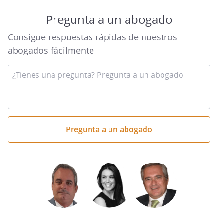
Firma: El cónyuge
Pregunta a un abogado
Consigue respuestas rápidas de nuestros
abogados fácilmente
_________________________________
_________________________________
Introduce
tu
pregunta
aquí