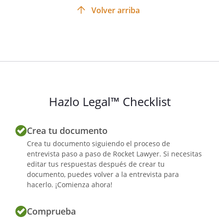
la entidad y en la cuenta bancaria que se
Volver arriba
acuerde.
La cantidad abonada en concepto de
alimentos, será actualizada anualmente
con el IPC (Índice de Precios al Consumo),
a nivel nacional.
Los gastos extraordinarios de los hijos
que sean necesarios, serán pagados,
Hazlo Legal™ Checklist
previo acuerdo de los cónyuges, al 50 por
ciento, decidiendo la autoridad judicial en
Crea tu documento
caso de desacuerdo.
Crea tu documento siguiendo el proceso de
entrevista paso a paso de Rocket Lawyer. Si necesitas
editar tus respuestas después de crear tu
Pensión compensatoria
documento, puedes volver a la entrevista para
hacerlo. ¡Comienza ahora!
10.
Ambos cónyuges acuerdan no
Comprueba
pagar pensión compensatoria alguna a