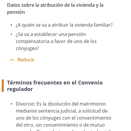
Datos sobre la atribución de la vivienda y la
pensión
¿A quién se va a atribuir la vivienda familiar?
4.
¿Se va a establecer una pensión
Los dos cónyuges están de acuerdo con
compensatoria a favor de uno de los
terminar su convivencia como
cónyuges?
matrimonio, sin solicitar una separación
Reducir
legal y acuerdan que su relación, a partir
de este momento, debe regularse de
acuerdo con las siguientes:
Términos frecuentes en el Convenio
regulador
Divorcio: Es la disolución del matrimonio
mediante sentencia judicial, a solicitud de
CLÁUSULAS
uno de los cónyuges con el consentimiento
del otro, sin consentimiento o de mutuo