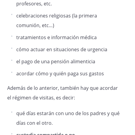
finalizado el tiempo de visitas.
profesores, etc.
celebraciones religiosas (la primera
b. En cuanto a las vacaciones de Navidad,
comunión, etc…)
se dividirán en dos períodos, uno del día
tratamientos e información médica
23 al 30 de diciembre, ambos inclusive y
otro del 31 de diciembre al 7 de enero. El
cómo actuar en situaciones de urgencia
primer año los menores pasarán el
primer período con uno de los
el pago de una pensión alimenticia
cónyuges y el segundo con el otro
acordar cómo y quién paga sus gastos
cónyuge y en el año siguiente al contrario
y así sucesivamente, pudiéndose
Además de lo anterior, también hay que acordar
modificar mediante acuerdo de los dos
cónyuges.
el régimen de visitas, es decir:
qué días estarán con uno de los padres y qué
Las vacaciones de Semana Santa, las
días con el otro.
pasarán el primer año con uno de los
cónyuges y el siguiente al contrario y así