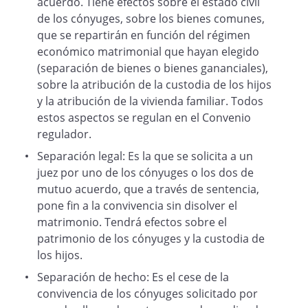
acuerdo. Tiene efectos sobre el estado civil
Domicilio personal
de los cónyuges, sobre los bienes comunes,
que se repartirán en función del régimen
económico matrimonial que hayan elegido
5. Ambos cónyuges, se comprometen a
(separación de bienes o bienes gananciales),
respetar la libertad e independencia
sobre la atribución de la custodia de los hijos
tanto profesional como personal del
y la atribución de la vivienda familiar. Todos
otro, así como la libre elección de sus
estos aspectos se regulan en el Convenio
domicilios, sin intervenir en esa
regulador.
decisión.
Separación legal: Es la que se solicita a un
juez por uno de los cónyuges o los dos de
mutuo acuerdo, que a través de sentencia,
Los cónyuges deberán comunicarse sus
pone fin a la convivencia sin disolver el
cambios de domicilio, con la finalidad que
matrimonio. Tendrá efectos sobre el
pueda desarrollarse de una forma
patrimonio de los cónyuges y la custodia de
adecuada la relación de ambos padres
los hijos.
con sus respectivos hijos y el
cumplimiento del régimen de visitas y el
Separación de hecho: Es el cese de la
resto de las obligaciones derivadas de
convivencia de los cónyuges solicitado por
este convenio.