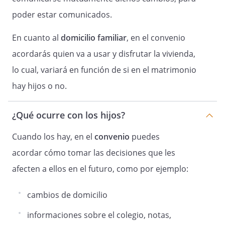
buena fe, dado que se contempla como
poder estar comunicados.
un derecho de los hijos.
En cuanto al
domicilio familiar
, en el convenio
acordarás quien va a usar y disfrutar la vivienda,
a. Los hijos estarán en compañía de cada
lo cual, variará en función de si en el matrimonio
uno de los cónyuges, cuando no se haya
hay hijos o no.
acordado custodia compartida, los fines
de semana alternos, desde el viernes a
¿Qué ocurre con los hijos?
las ocho de la tarde, hasta el domingo a
la misma hora. Si se diera la situación de
Cuando los hay, en el
convenio
puedes
"puente" o un festivo unido a un fin de
semana, los hijos estarán en compañía
acordar cómo tomar las decisiones que les
de aquel cónyuge al que correspondiera
afecten a ellos en el futuro, como por ejemplo:
ese fin de semana.
Los hijos serán recogidos, en el domicilio
cambios de domicilio
donde se encuentren y, a ese mismo
informaciones sobre el colegio, notas,
lugar, deberán ser devueltos una vez