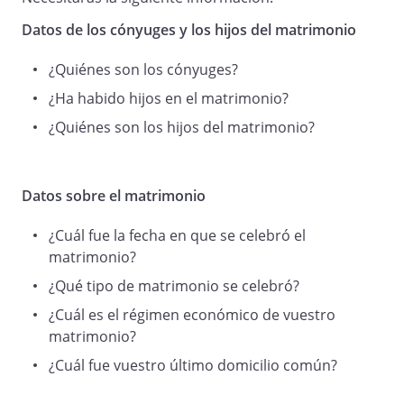
por este
Datos de los cónyuges y los hijos del matrimonio
CONVENIO REGULADOR
y,
¿Quiénes son los cónyuges?
¿Ha habido hijos en el matrimonio?
¿Quiénes son los hijos del matrimonio?
ESTABLECEN
Datos sobre el matrimonio
¿Cuál fue la fecha en que se celebró el
1.
matrimonio?
¿Qué tipo de matrimonio se celebró?
Que celebraron matrimonio
¿Cuál es el régimen económico de vuestro
por la Iglesia
matrimonio?
en
, el
, que se encuentra
¿Cuál fue vuestro último domicilio común?
inscrito en el Registro Civil de
.