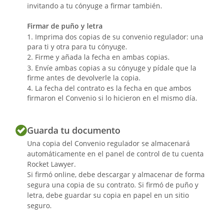
capitulaciones matrimoniales y escritura
invitando a tu cónyuge a firmar también.
de liquidación de su régimen económico
en el plazo de un mes desde la firma de
Firmar de puño y letra
este documento.
Imprima dos copias de su convenio regulador: una
para ti y otra para tu cónyuge.
Firme y añada la fecha en ambas copias.
Envíe ambas copias a su cónyuge y pídale que la
firme antes de devolverle la copia.
La fecha del contrato es la fecha en que ambos
firmaron el Convenio si lo hicieron en el mismo día.
Leído el documento por los cónyuges,
confirman el mismo, que a
continuación firman.
Guarda tu documento
Una copia del Convenio regulador se almacenará
automáticamente en el panel de control de tu cuenta
Rocket Lawyer.
Si firmó online, debe descargar y almacenar de forma
segura una copia de su contrato. Si firmó de puño y
letra, debe guardar su copia en papel en un sitio
seguro.