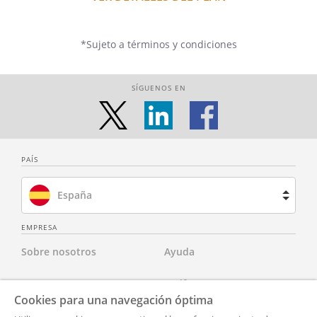
*Sujeto a términos y condiciones
SÍGUENOS EN
PAÍS
España
Brasil
EMPRESA
Sobre nosotros
Ayuda
Francia
Contacta con nosotros
Tarifas
Países Bajos
Cookies para una navegación óptima
Para abogados
Aviso Legal