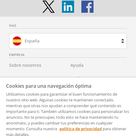
PAÍS
España
Brasil
EMPRESA
Sobre nosotros
Ayuda
Francia
Contacta con nosotros
Tarifas
Países Bajos
Cookies para una navegación óptima
Para abogados
Aviso Legal
Utilizamos cookies para garantizar el buen funcionamiento de
Reino Unido
nuestro sitio web. Algunas cookies te mantienen conectado,
mientras que otras nos ayudan a comprender qué contenido es
Para socios
Política de Privacidad
Estados Unidos
importante para ti. También utilizamos cookies para personalizar los
anuncios. No te preocupes, todo esto se hace manteniendo tu
Para Prensa
Accesibilidad
anonimato, y puedes cambiar tus preferencias en cualquier
momento. Consulta nuestra
política de privacidad
para obtener
Condiciones generales de
Configuración
más detalles.