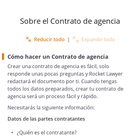
(2)
con domicilio en
, (que en este contrato
Sobre el Contrato de agencia
se llama <<
el agente >>.
Reducir todo
|
Expandir todo
Cómo hacer un Contrato de agencia
Crear una contrato de agencia es fácil, solo
responde unas pocas preguntas y Rocket Lawyer
Ambos tienen capacidad para firmar y
redactará el documento por ti. Cuando tengas
quedar obligados por este
todos los datos preparados, crear tu contrato de
CONTRATO DE AGENCIA
agencia será un proceso fácil y rápido.
y
Necesitarás la siguiente información:
Datos de las partes contratantes
EXPONEN
¿Quién es el contratante?