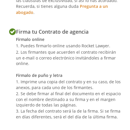
las cláusulas de exclusividad, si así lo has acordado.
Obligaciones del agente
Recuerda, si tienes alguna duda
Pregunta a un
abogado
.
16. Promover la venta de los productos
Firma tu Contrato de agencia
de la empresa con la diligencia de un
Fírmalo online
ordenado comerciante.
Puedes firmarlo online usando Rocket Lawyer.
Los firmantes que acuerden el contrato recibirán
un e-mail o correo electrónico invitándoles a firmar
17. Comunicar al empresario los datos de
online.
que disponga sobre la solvencia de los
clientes con los que promueva ventas.
Fírmalo de puño y letra
Imprime una copia del contrato y en su caso, de los
anexos, para cada uno de los firmantes.
Se debe firmar al final del documento en el espacio
18. Realizar las ventas de acuerdo con las
con el nombre destinado a su firma y en el margen
instrucciones recibidas por el
izquierdo de todas las páginas.
empresario, siempre que las mismas no
La fecha del contrato será la de la firma. Si se firma
en días diferentes, será el del día de la última firma.
afecten a su independencia, informando
a ésta de los pedidos que consiga, así