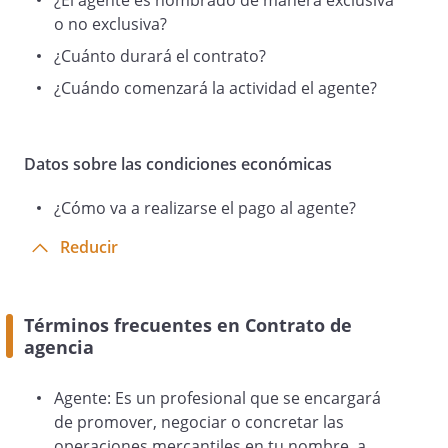
¿El agente es nombrado de manera exclusiva
, disponiendo de recursos materiales así
o no exclusiva?
como de experiencia profesional
¿Cuánto durará el contrato?
adecuada para dicha actividad.
¿Cuándo comenzará la actividad el agente?
4. Que estando interesado el empresario
en obtener la mayor difusión y
Datos sobre las condiciones económicas
promoción de
¿Cómo va a realizarse el pago al agente?
sus productos, con vistas a un incremento de las ven
agente en la realización de
Reducir
tales actividades, han convenido la
celebración del presente
CONTRATO DE AGENCIA
Términos frecuentes en Contrato de
de acuerdo a las siguientes
agencia
Agente: Es un profesional que se encargará
CLÁUSULAS
de promover, negociar o concretar las
operaciones mercantiles en tu nombre, a