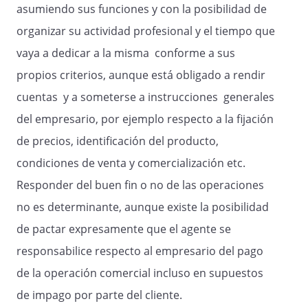
asumiendo sus funciones y con la posibilidad de
9. Mensualmente, el agente llevará a cabo
organizar su actividad profesional y el tiempo que
la liquidación de los productos realmente
vaya a dedicar a la misma conforme a sus
vendidos y entregados a los
compradores, devolviendo al empresario
propios criterios, aunque está obligado a rendir
el producto de dichas ventas, reteniendo
cuentas y a someterse a instrucciones generales
para sí del precio de los mismos la
del empresario, por ejemplo respecto a la fijación
comisión pactada por venta de
productos. No obstante, después de cada
de precios, identificación del producto,
operación, el Agente entregará al
condiciones de venta y comercialización etc.
empresario la oportuna nota de abono
Responder del buen fin o no de las operaciones
de cada operación realizada.
no es determinante, aunque existe la posibilidad
de pactar expresamente que el agente se
Obligaciones del empresario
responsabilice respecto al empresario del pago
de la operación comercial incluso en supuestos
10. Recibido el encargo o pedido, la
de impago por parte del cliente.
empresa comunicará al agente su