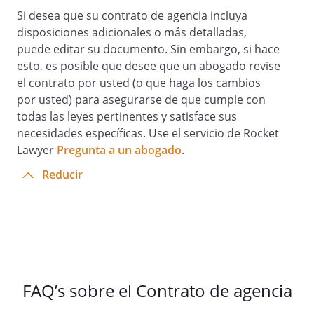
El agente carece de poder de
Si desea que su contrato de agencia incluya
representación del empresario y no está
disposiciones adicionales o más detalladas,
autorizado para concluir operaciones al
puede editar su documento. Sin embargo, si hace
amparo de este contrato en nombre del
esto, es posible que desee que un abogado revise
empresario. Tampoco puede cobrar por
el contrato por usted (o que haga los cambios
cuenta del empresario lo que le adeuden
por usted) para asegurarse de que cumple con
los clientes.
todas las leyes pertinentes y satisface sus
necesidades específicas. Use el servicio de Rocket
Lawyer
Pregunta a un abogado
.
Exclusividad
Reducir
6.
El empresario nombra al agente, quién
en calidad de tal será su exclusivo
representante en
para
la venta de los productos fabricados por
FAQ’s sobre el Contrato de agencia
el empresario y de todos aquellos bienes
y mercancías que en lo sucesivo