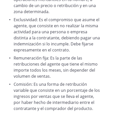
cambio de un precio o retribución y en una
Objeto
zona determinada.
Exclusividad: Es el compromiso que asume el
5.
agente, que consiste en no realizar la misma
El agente se obliga frente al
actividad para una persona o empresa
empresario, de manera continuada o
distinta a la contratante, debiendo pagar una
estable, a cambio de la remuneración
indemnización si lo incumple. Debe fijarse
pactada a promover actos u operaciones
expresamente en el contrato.
de venta de los productos especificados
Remuneración fija: Es la parte de las
en el anexo I
retribuciones del agente que tiene el mismo
, por cuenta y en nombre del empresario
importe todos los meses, sin depender del
, sin asumir el riesgo y
volumen de ventas.
ventura de tales operaciones y
Comisión: Es una forma de retribución
actuando siempre y en todo caso,
variable que consiste en un porcentaje de los
dentro de los parámetros marcados en
ingresos por ventas que se lleva el agente,
el presente contrato.
por haber hecho de intermediario entre el
contratante y el comprador del producto.