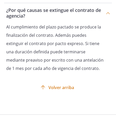
aceptación, alteración o rechazo, dentro
¿Por qué causas se extingue el contrato de
del término de 15 días desde que fuese
agencia?
recibido. Entendiéndose aceptado por la
empresa, tal como se realizó, si
Al cumplimiento del plazo pactado se produce la
transcurrido el citado plazo la empresa
finalización del contrato. Además puedes
no hubiese contestado.
extinguir el contrato por pacto expreso. Si tiene
una duración definida puede terminarse
11. Facilitar al agente, con la antelación
mediante preaviso por escrito con una antelación
suficiente, cuantos documentos, folletos,
tarifas, catálogos, muestrarios, etc., le
de 1 mes por cada año de vigencia del contrato.
sean necesarios o convenientes para el
ejercicio de su actividad, así como
cualquier modificación que en ellos
Volver arriba
pueda producirse.
12. Pagar puntualmente la remuneración