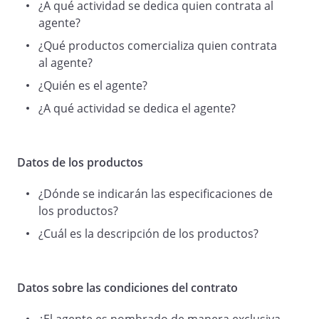
¿A qué actividad se dedica quien contrata al
1.
agente?
Que el empresario nombra a
c
¿Qué productos comercializa quien contrata
omo agente.
al agente?
¿Quién es el agente?
¿A qué actividad se dedica el agente?
2. Que el empresario se dedica a
y a la venta de
cuyas especificaciones constan en el
Datos de los productos
Anexo I que acompaña al presente
¿Dónde se indicarán las especificaciones de
contrato y que cuentan con un
los productos?
reconocido prestigio en el mercado.
En adelante el producto.
¿Cuál es la descripción de los productos?
Datos sobre las condiciones del contrato
3. Que el agente se dedica a
__________