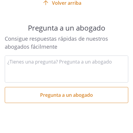
Volver arriba
Estando de acuerdo, ambos firman el
presente contrato por duplicado.
Pregunta a un abogado
Consigue respuestas rápidas de nuestros
abogados fácilmente
Fdo. El empresario
Introduce
tu
pregunta
aquí
_________________________________
_________________________________