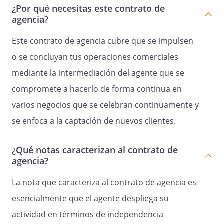
¿Por qué necesitas este contrato de
agencia?
Remuneración del agente
Este contrato de agencia cubre que se impulsen
o se concluyan tus operaciones comerciales
8.
El agente percibirá una retribución fija de
mediante la intermediación del agente que se
€, como precio por la
compromete a hacerlo de forma continua en
actividad que desarrolla, que deberá ser
varios negocios que se celebran continuamente y
pagada por el empresario por meses
adelantados, a contar desde la fecha del
se enfoca a la captación de nuevos clientes.
presente contrato y dentro de los 10
primeros días de cada mes. Estas
¿Qué notas caracterizan al contrato de
cantidades se revisarán anualmente.
agencia?
La nota que caracteriza al contrato de agencia es
esencialmente que el agente despliega su
Liquidación
actividad en términos de independencia