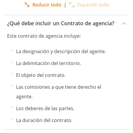
Reducir todo
|
Expandir todo
convengan entre sí.
¿Qué debe incluir un Contrato de agencia?
Duración
Este contrato de agencia incluye:
La designación y descripción del agente.
7.
Este contrato tendrá la duración de
La delimitación del territorio.
El objeto del contrato.
desde la fecha de su celebración
. El contrato quedará automáticamente
Las comisiones a que tiene derecho el
renovado por el mismo periodo
agente.
sucesivamente, en el caso de que
ninguno de ellos avise de que quiere
Los deberes de las partes.
terminarlo con al menos 30
días naturales de antelación a la fecha de
La duración del contrato.
su conclusión.