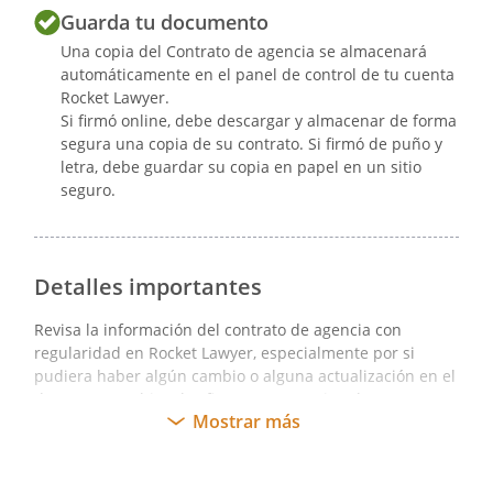
como de las incidencias que se
Guarda tu documento
produzcan.
Una copia del Contrato de agencia se almacenará
automáticamente en el panel de control de tu cuenta
Rocket Lawyer.
Firma electrónica
Si firmó online, debe descargar y almacenar de forma
segura una copia de su contrato. Si firmó de puño y
letra, debe guardar su copia en papel en un sitio
19. Al usar la funcionalidad de e-sign
seguro.
para los contratos electrónicos creados
en la plataforma de Rocket Lawyer, las
partes acuerdan que este contrato es la
Detalles importantes
copia original y que les vincula
legalmente. Las partes recibirán un e-mail
Revisa la información del contrato de agencia con
cuando este contrato haya sido firmado y
regularidad en Rocket Lawyer, especialmente por si
formalizado por las mismas, sirviendo
pudiera haber algún cambio o alguna actualización en el
documento; o bien, los firmantes necesiten hacer una
como prueba de su completa validez
Mostrar más
variación en el contenido del mismo o de los anexos.
legal.