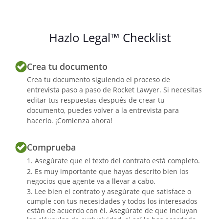
pactada.
Hazlo Legal™ Checklist
13. Procurar al agente la información
necesaria para la ejecución del contrato
de agencia.
Crea tu documento
Crea tu documento siguiendo el proceso de
entrevista paso a paso de Rocket Lawyer. Si necesitas
14. Informar al agente sobre la ejecución,
editar tus respuestas después de crear tu
ejecución parcial o no ejecución de las
documento, puedes volver a la entrevista para
distintas operaciones en que él haya
hacerlo. ¡Comienza ahora!
intervenido o se hayan producido en su
zona.
Comprueba
Asegúrate que el texto del contrato está completo.
Es muy importante que hayas descrito bien los
15. Actuar en todo momento con buena
negocios que agente va a llevar a cabo.
fe.
Lee bien el contrato y asegúrate que satisface o
cumple con tus necesidades y todos los interesados
están de acuerdo con él. Asegúrate de que incluyan