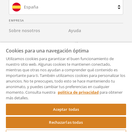
España
Brasil
EMPRESA
Sobre nosotros
Ayuda
Francia
Contacta con nosotros
Tarifas
Países Bajos
Cookies para una navegación óptima
Para abogados
Aviso Legal
Utilizamos cookies para garantizar el buen funcionamiento de
Reino Unido
nuestro sitio web. Algunas cookies te mantienen conectado,
mientras que otras nos ayudan a comprender qué contenido es
Para socios
Política de Privacidad
Estados Unidos
importante para ti. También utilizamos cookies para personalizar los
anuncios. No te preocupes, todo esto se hace manteniendo tu
Para Prensa
Accesibilidad
anonimato, y puedes cambiar tus preferencias en cualquier
momento. Consulta nuestra
política de privacidad
para obtener
Condiciones generales de
Configuración
más detalles.
uso
Aceptar todas
Rechazarlas todas
Copyright © 2024 Rocket Lawyer