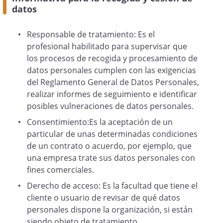
datos
y detallada sobre protección de datos en
nuestra página web
Responsable de tratamiento: Es el
profesional habilitado para supervisar que
Todo lo anterior se le informa en
los procesos de recogida y procesamiento de
cumplimiento de la normativa de
datos personales cumplen con las exigencias
Protección de Datos de Carácter
del Reglamento General de Datos Personales,
Personal (RGPD y LOPDGDD).
realizar informes de seguimiento e identificar
posibles vulneraciones de datos personales.
Consentimiento:Es la aceptación de un
particular de unas determinadas condiciones
de un contrato o acuerdo, por ejemplo, que
una empresa trate sus datos personales con
En
, a
fines comerciales.
Derecho de acceso: Es la facultad que tiene el
cliente o usuario de revisar de qué datos
personales dispone la organización, si están
siendo objeto de tratamiento.