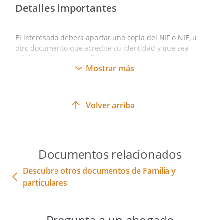
Detalles importantes
El interesado deberá aportar una copia del NIF o NIE, u
otro documento que acredite su identidad y que sea
válido. Si el modelo se firma por un representante del
Mostrar más
interesado, además, deberá adjuntarse, documento que
acredite su representación, normalmente un poder de
representación.
Revisa el documento con regularidad en Rocket Lawyer,
Volver arriba
especialmente por si pudiera haber algún cambio o
alguna actualización en él; o bien, si como interesado
necesites hacer una variación en el contenido del mismo
Documentos relacionados
Descubre otros documentos de Familia y
particulares
Pregunta a un abogado