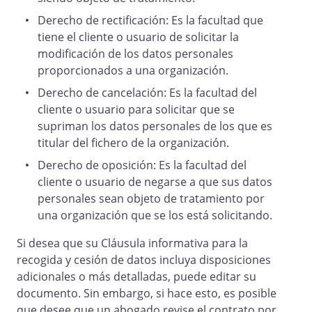
Derecho de rectificación: Es la facultad que
Fdo. El titular de los datos
tiene el cliente o usuario de solicitar la
modificación de los datos personales
proporcionados a una organización.
Derecho de cancelación: Es la facultad del
cliente o usuario para solicitar que se
supriman los datos personales de los que es
titular del fichero de la organización.
X
Derecho de oposición: Es la facultad del
cliente o usuario de negarse a que sus datos
personales sean objeto de tratamiento por
una organización que se los está solicitando.
Si desea que su Cláusula informativa para la
recogida y cesión de datos incluya disposiciones
adicionales o más detalladas, puede editar su
Fecha de la firma
documento. Sin embargo, si hace esto, es posible
que desee que un abogado revise el contrato por