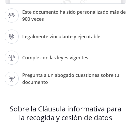
Este documento ha sido personalizado más de
Sus datos personales, que ha aportado
900 veces
en la solicitud o en el formulario de
recogida de datos o en la documentación
Legalmente vinculante y ejecutable
que, en su caso, la acompañe, serán
tratados por
, con
domicilio en
, con nº de
Cumple con las leyes vigentes
NIF
, con la finalidad de
.
Pregunta a un abogado cuestiones sobre tu
documento
Sus datos de carácter personal serán
cedidos a
, con
Sobre la Cláusula informativa para
domicilio en
, con nº de
NIF
, con la finalidad de
la recogida y cesión de datos
.