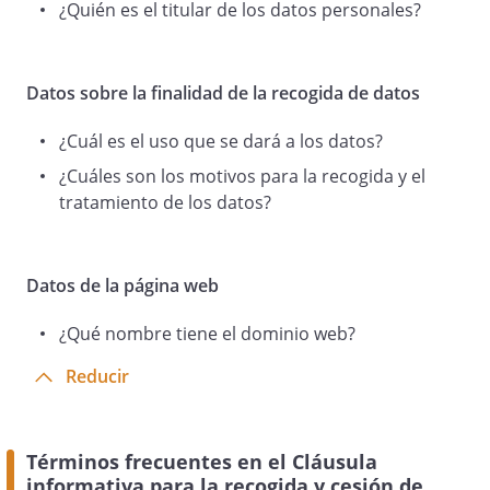
¿Quién es el titular de los datos personales?
Responsable
Datos sobre la finalidad de la recogida de datos
¿Cuál es el uso que se dará a los datos?
Finalidad
¿Cuáles son los motivos para la recogida y el
Legitimación
tratamiento de los datos?
La correcta ejecución del contrato.
El interés legítimo del Titular.
Datos de la página web
Destinatarios
¿Qué nombre tiene el dominio web?
Derechos
Reducir
Acceder, rectificar y suprimir datos, así
como otros derechos, como se explica en
la política de privacidad.
Información adicional
Términos frecuentes en el Cláusula
Puede consultar la información adicional
informativa para la recogida y cesión de