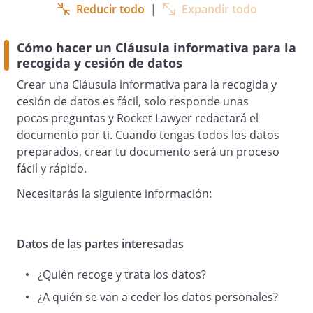
Reducir todo
|
Expandir todo
Puede ejercitar sus derechos de acceso,
Cómo hacer un Cláusula informativa para la
rectificación, cancelación y oposición.
recogida y cesión de datos
También dispone del derecho de
Crear una Cláusula informativa para la recogida y
limitación del tratamiento relativo a su
cesión de datos es fácil, solo responde unas
persona, de un derecho de eliminación y
pocas preguntas y Rocket Lawyer redactará el
de transferencia de datos personales
documento por ti. Cuando tengas todos los datos
transmitidos al responsable del
preparados, crear tu documento será un proceso
tratamiento. Podrá ejercitar estos
fácil y rápido.
derechos en la dirección anteriormente
Necesitarás la siguiente información:
indicada, mediante una solicitud escrita
acompañada de copia del DNI.
Datos de las partes interesadas
¿Quién recoge y trata los datos?
INFORMACIÓN BÁSICA SOBRE
¿A quién se van a ceder los datos personales?
PROTECCIÓN DE DATOS