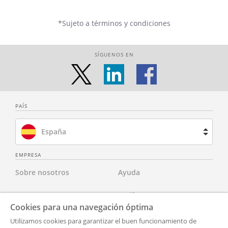
*Sujeto a términos y condiciones
SÍGUENOS EN
PAÍS
España
Brasil
EMPRESA
Sobre nosotros
Ayuda
Francia
Contacta con nosotros
Tarifas
Países Bajos
Cookies para una navegación óptima
Para abogados
Aviso Legal
Utilizamos cookies para garantizar el buen funcionamiento de
Reino Unido