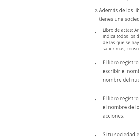
Además de los li
tienes una socie
Libro de actas: A
Indica todos los 
de las que se hay
saber más, consul
El libro registr
escribir el nom
nombre del nue
El libro regist
el nombre de lo
acciones.
Si tu sociedad 