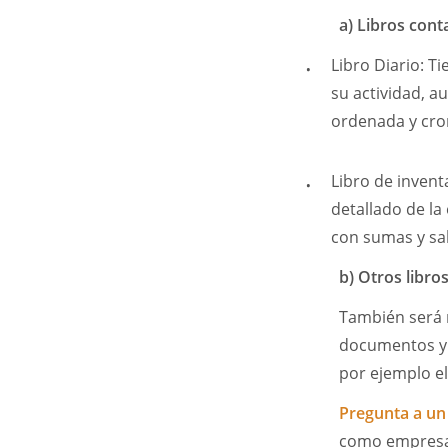
a) Libros cont
Libro Diario: T
su actividad, 
ordenada y cro
Libro de inventa
detallado de la
con sumas y sa
b) Otros libros
También será n
documentos y li
por ejemplo el 
Pregunta a u
como empresar