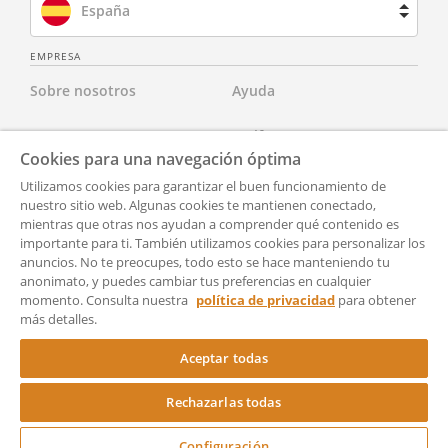
España
Brasil
EMPRESA
Sobre nosotros
Ayuda
Francia
Contacta con nosotros
Tarifas
Países Bajos
Cookies para una navegación óptima
Para abogados
Aviso Legal
Utilizamos cookies para garantizar el buen funcionamiento de
Reino Unido
nuestro sitio web. Algunas cookies te mantienen conectado,
mientras que otras nos ayudan a comprender qué contenido es
Para socios
Política de Privacidad
Estados Unidos
importante para ti. También utilizamos cookies para personalizar los
anuncios. No te preocupes, todo esto se hace manteniendo tu
Para Prensa
Accesibilidad
anonimato, y puedes cambiar tus preferencias en cualquier
momento. Consulta nuestra
política de privacidad
para obtener
Condiciones generales de
Configuración
más detalles.
uso
Aceptar todas
Rechazarlas todas
Copyright © 2024 Rocket Lawyer
Configuración