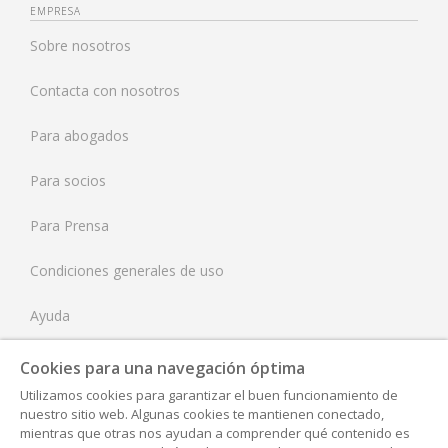
Brasil
EMPRESA
Sobre nosotros
Francia
Contacta con nosotros
Países Bajos
Para abogados
Reino Unido
Para socios
Estados Unidos
Para Prensa
Condiciones generales de uso
Ayuda
Tarifas
Cookies para una navegación óptima
Utilizamos cookies para garantizar el buen funcionamiento de
Aviso Legal
nuestro sitio web. Algunas cookies te mantienen conectado,
mientras que otras nos ayudan a comprender qué contenido es