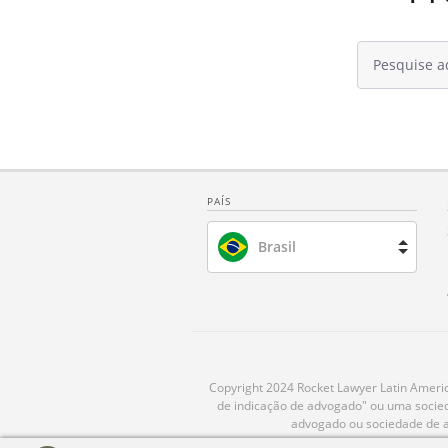
PAÍS
Brasil
Espanha
França
Holanda
Copyright 2024 Rocket Lawyer Latin America
de indicação de advogado" ou uma socieda
advogado ou sociedade de ad
Reino Unido
Utilizamos cookies para oferecer a mel