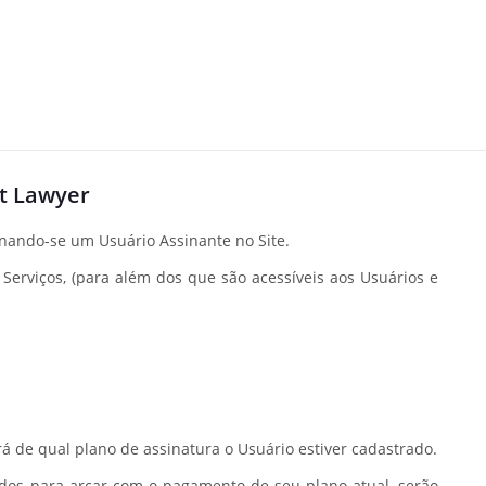
et Lawyer
nando-se um Usuário Assinante no Site.
Serviços, (para além dos que são acessíveis aos Usuários e
á de qual plano de assinatura o Usuário estiver cadastrado.
ndos para arcar com o pagamento de seu plano atual, serão