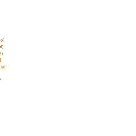
do)
l)
+)
l
ials
r