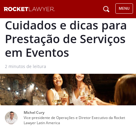
MENU
Cuidados e dicas para
Prestação de Serviços
em Eventos
2
minutos de leitura
Michel Cury
Vice-presidente de Operações e Diretor Executivo da Rocket
Lawyer Latin America