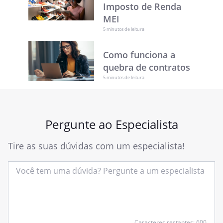
Imposto de Renda
MEI
5 minutos de leitura
Como funciona a
quebra de contratos
5 minutos de leitura
Pergunte ao Especialista
Tire as suas dúvidas com um especialista!
Insira
Caracteres restantes: 600