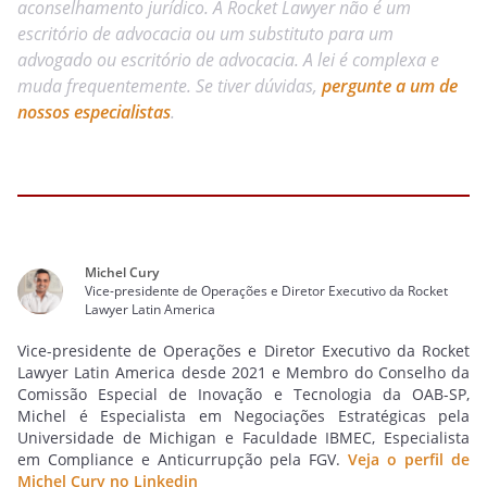
aconselhamento jurídico. A Rocket Lawyer não é um
escritório de advocacia ou um substituto para um
advogado ou escritório de advocacia. A lei é complexa e
muda frequentemente. Se tiver dúvidas,
pergunte a um de
nossos especialistas
.
Michel Cury
Vice-presidente de Operações e Diretor Executivo da Rocket
Lawyer Latin America
Vice-presidente de Operações e Diretor Executivo da Rocket
Lawyer Latin America desde 2021 e Membro do Conselho da
Comissão Especial de Inovação e Tecnologia da OAB-SP,
Michel é Especialista em Negociações Estratégicas pela
Universidade de Michigan e Faculdade IBMEC, Especialista
em Compliance e Anticurrupção pela FGV.
Veja o perfil de
Michel Cury no Linkedin