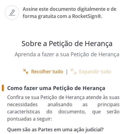
Assine este documento digitalmente e de
forma gratuita com a RocketSign®.
,
CPF n°
,
Sobre a Petição de Herança
,
,
residente e domiciliada no endereço de
Aprenda a fazer a sua Petição de Herança
, por intermédio de seu advogado que esta
Recolher tudo
|
Expandir tudo
subscreve, vêm respeitosamente perante
Vossa Excelência propor
AÇÃO DE PETIÇÃO DE HERANÇA
Como fazer uma Petição de Herança
, com fundamento nos artigos 1.824 do Código
Confira se sua Petição de Herança atende às suas
Civil, dentre outas disposições legais aplicáveis
necessidades analisando as principais
à espécie, em face de
características do documento, que serão
, inscrito no CPF sob nº
,
pontuadas a seguir:
residente e domiciliado na
pelos fatos e motivos
Quem são as Partes em uma ação judicial?