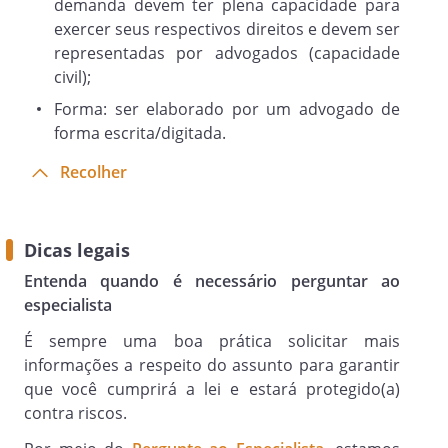
demanda devem ter plena capacidade para
exercer seus respectivos direitos e devem ser
representadas por advogados (capacidade
Dessa forma, tendo em vista a relação da
civil);
parte Autora, devidamente
Forma: ser elaborado por um advogado de
mencionada acima, faz jus ao
forma escrita/digitada.
reconhecimento do seu direito e à
procedência do presente pedido.
Recolher
Dos Pedidos
Isto posto, respeitado o prazo do artigo
611 do Código de Processo Civil, requer
Dicas legais
de Vossa Excelência:
Entenda quando é necessário perguntar ao
especialista
A total procedência da ação para a
É sempre uma boa prática solicitar mais
declaração do Autor na condição de
informações a respeito do assunto para garantir
herdeiro, bem como seja determinada
que você cumprirá a lei e estará protegido(a)
a restituição da herança que lhe é
contra riscos.
devida, na proporção de