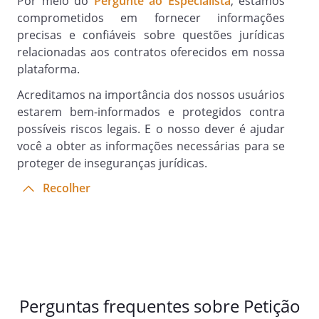
Por meio do
Pergunte ao Especialista
, estamos
do espólio;
comprometidos em fornecer informações
A condenação do réu ao pagamento
precisas e confiáveis sobre questões jurídicas
de honorários advocatícios nos
relacionadas aos contratos oferecidos em nossa
parâmetros previstos no art. 85, §2º do
plataforma.
CPC.
Dos Requerimentos
Acreditamos na importância dos nossos usuários
estarem bem-informados e protegidos contra
A citação do Réu para responder,
possíveis riscos legais. E o nosso dever é ajudar
querendo;
você a obter as informações necessárias para se
A produção de todas as provas
proteger de inseguranças jurídicas.
admitidas em direito.
Recolher
Dá-se à causa o valor de R$
.
Nestes termos, pede deferimento.
Perguntas frequentes sobre Petição