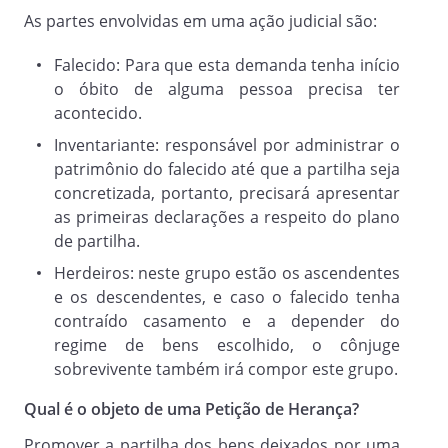
que passa a expor.
As partes envolvidas em uma ação judicial são:
pelos fatos e fundamentos a seguir expostos.
Falecido: Para que esta demanda tenha início
o óbito de alguma pessoa precisa ter
Dos Fatos
acontecido.
A presente se trata de ação de petição de
Inventariante: responsável por administrar o
herança, eis que o autor não foi incluido como
patrimônio do falecido até que a partilha seja
para em inventário de número
concretizada, portanto, precisará apresentar
, mesmo sendo
inegavelmente herdeiro que deveria ter sido
as primeiras declarações a respeito do plano
considerado, visto que é do falecido
de partilha.
mencionado no inventário acima.
Herdeiros: neste grupo estão os ascendentes
Do Direito
e os descendentes, e caso o falecido tenha
O direito do Autor encontra respaldo
contraído casamento e a depender do
principalmente no artigo 1.824 do Código
regime de bens escolhido, o cônjuge
Civil, que estabelece:
sobrevivente também irá compor este grupo.
Qual é o objeto de uma Petição de Herança?
Art. 1.824.
Promover a partilha dos bens deixados por uma