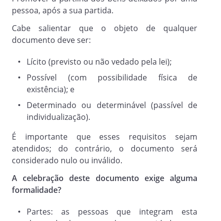
O herdeiro pode, em ação de petição
pessoa, após a sua partida.
de herança, demandar o
reconhecimento de seu direito
Cabe salientar que o objeto de qualquer
sucessório, para obter a restituição da
documento deve ser:
herança, ou de parte dela, contra
Lícito (previsto ou não vedado pela lei);
quem, na qualidade de herdeiro, ou
mesmo sem título, a possua.
Possível (com possibilidade física de
Nesse sentido, conforme ensina Maria
existência); e
Berenice Dias:
Determinado ou determinável (passível de
individualização).
"Quem é herdeiro, ou assim se considera,
É importante que esses requisitos sejam
pode buscar o reconhecimento do seu
atendidos; do contrário, o documento será
direito e a restituição dos bens. (...) Trata-
considerado nulo ou inválido.
se de verdadeira 'devolução' a quem é
A celebração deste documento exige alguma
titular desde a abertura da sucessão."
formalidade?
(DIAS, Maria Berenice.
Manual das sucessões.
Partes: as pessoas que integram esta
Editora RT, 2015, p. 629).