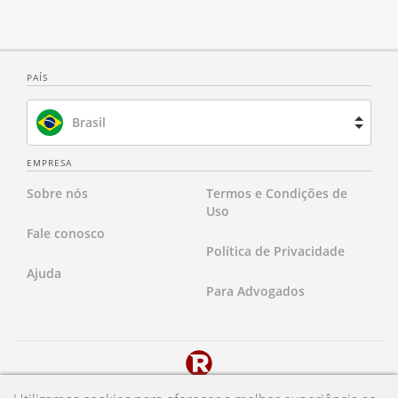
PAÍS
Brasil
Espanha
EMPRESA
Sobre nós
Termos e Condições de
França
Uso
Fale conosco
Holanda
Política de Privacidade
Ajuda
Reino Unido
Para Advogados
Estados Unidos
Copyright 2024 Rocket Lawyer Latin America Ltda. A Rocket Lawyer