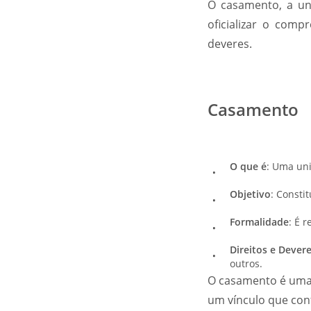
O casamento, a un
oficializar o comp
deveres.
Casamento
O que é
: Uma uniã
Objetivo
: Consti
Formalidade
: É 
Direitos e Dever
outros.
O casamento é uma 
um vínculo que conf