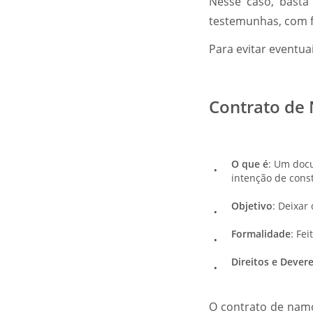
Nesse caso, basta
testemunhas, com f
Para evitar eventua
Contrato de
O que é
: Um doc
intenção de const
Objetivo
: Deixar
Formalidade
: Fe
Direitos e Dever
O contrato de namo