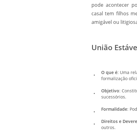
pode acontecer po
casal tem filhos m
amigável ou litigios
União Estáve
O que é
: Uma rel
formalização ofic
Objetivo
: Consti
sucessórios.
Formalidade
: Po
Direitos e Dever
outros.