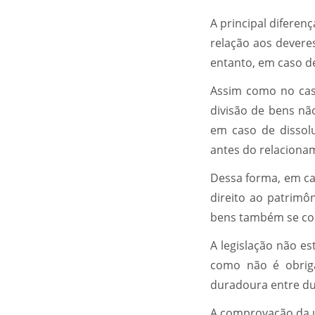
A principal diferen
relação aos deveres
entanto, em caso de
Assim como no cas
divisão de bens não
em caso de dissolu
antes do relacionam
Dessa forma, em cas
direito ao patrimô
bens também se com
A legislação não e
como não é obriga
duradoura entre dua
A comprovação da u