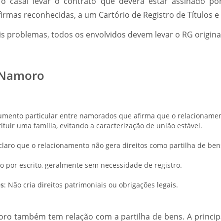
 o casal levar o contrato que deverá estar assinado p
irmas reconhecidas, a um Cartório de Registro de Títulos 
is problemas, todos os envolvidos devem levar o RG original
 Namoro
umento particular entre namorados que afirma que o relacioname
ituir uma família, evitando a caracterização de união estável.
 claro que o relacionamento não gera direitos como partilha de ben
ito por escrito, geralmente sem necessidade de registro.
es
: Não cria direitos patrimoniais ou obrigações legais.
ro também tem relação com a partilha de bens. A principa