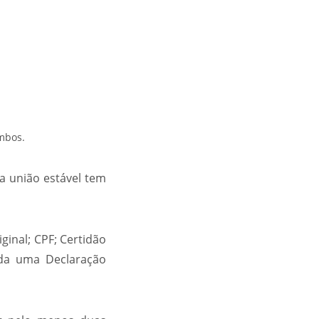
mbos.
a união estável tem
ginal; CPF; Certidão
da uma Declaração