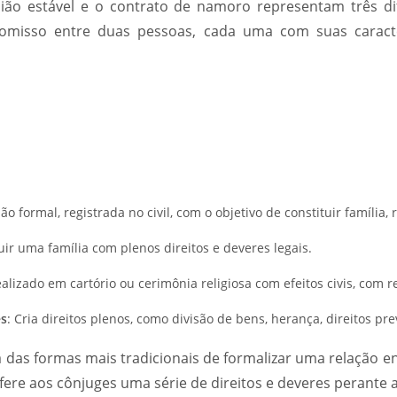
ião estável e o contrato de namoro representam três di
romisso entre duas pessoas, cada uma com suas caracter
o formal, registrada no civil, com o objetivo de constituir família, r
tuir uma família com plenos direitos e deveres legais.
realizado em cartório ou cerimônia religiosa com efeitos civis, com r
es
: Cria direitos plenos, como divisão de bens, herança, direitos pre
das formas mais tradicionais de formalizar uma relação en
ere aos cônjuges uma série de direitos e deveres perante a 