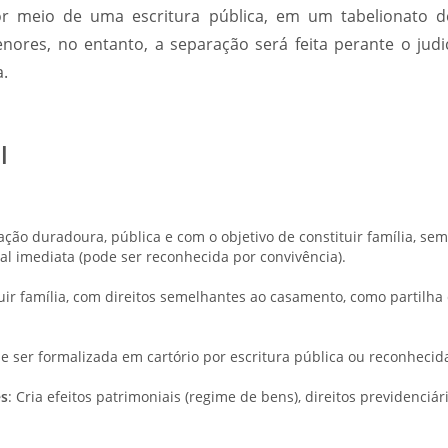
r meio de uma escritura pública, em um tabelionato 
enores, no entanto, a separação será feita perante o judi
a.
l
ação duradoura, pública e com o objetivo de constituir família, se
ial imediata (pode ser reconhecida por convivência).
tuir família, com direitos semelhantes ao casamento, como partilha 
de ser formalizada em cartório por escritura pública ou reconhecid
es
: Cria efeitos patrimoniais (regime de bens), direitos previdenciár