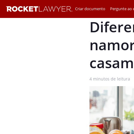
Criar documento
Pergunte ao e
Difere
namoro
casam
4
minutos de leitura