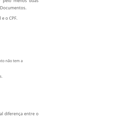
or pelo menos duas
e Documentos.
 e o CPF.
nto não tem a
s.
l diferença entre o