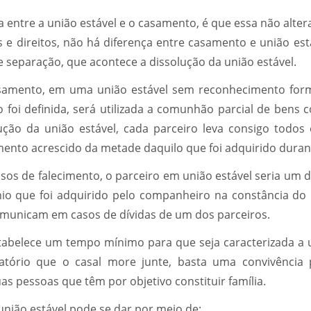
ça entre a união estável e o casamento, é que essa não altera
 e direitos, não há diferença entre casamento e união está
 separação, que acontece a dissolução da união estável.
amento, em uma união estável sem reconhecimento form
 foi definida, será utilizada a comunhão parcial de bens 
ção da união estável, cada parceiro leva consigo todos
ento acrescido da metade daquilo que foi adquirido durant
os de falecimento, o parceiro em união estável seria um d
nio que foi adquirido pelo companheiro na constância do
unicam em casos de dívidas de um dos parceiros.
stabelece um tempo mínimo para que seja caracterizada a u
tório que o casal more junte, basta uma convivência p
s pessoas que têm por objetivo constituir família.
nião estável pode se dar por meio de: