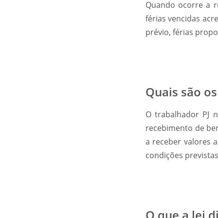
Quando ocorre a r
férias vencidas acr
prévio, férias prop
Quais são os
O trabalhador PJ
recebimento de ben
a receber valores 
condições previstas
O que a lei d