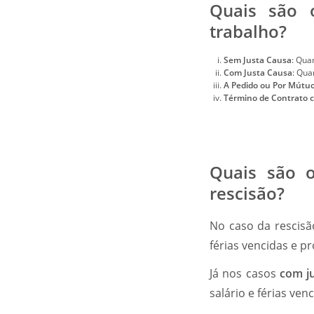
Quais são o
trabalho?
Sem Justa Causa
: Qua
Com Justa Causa
: Qua
A Pedido ou Por Mútuo
Término de Contrato 
Quais são o
rescisão?
No caso da rescis
férias vencidas e p
Já nos casos
com j
salário e férias venc