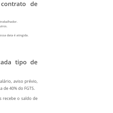
 contrato de
trabalhador.
utros.
essa data é atingida.
cada tipo de
lário, aviso prévio,
lta de 40% do FGTS.
s recebe o saldo de