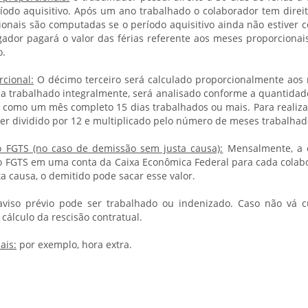
íodo aquisitivo. Após um ano trabalhado o colaborador tem direito
cionais são computadas se o período aquisitivo ainda não estiver 
ador pagará o valor das férias referente aos meses proporcionai
o.
rcional:
O décimo terceiro será calculado proporcionalmente aos
ja trabalhado integralmente, será analisado conforme a quantidad
 como um mês completo 15 dias trabalhados ou mais. Para realizar
ser dividido por 12 e multiplicado pelo número de meses trabalhad
 FGTS (no caso de demissão sem justa causa):
Mensalmente, a 
ao FGTS em uma conta da Caixa Econômica Federal para cada colab
a causa, o demitido pode sacar esse valor.
viso prévio pode ser trabalhado ou indenizado. Caso não vá cu
 cálculo da rescisão contratual.
ais:
por exemplo, hora extra.