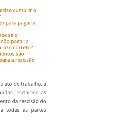
eciso cumprir o
?
zo para pagar a
ece se o
não pagar a
prazo correto?
entos são
para a rescisão
trato de trabalho, a
ndas, esclarece as
ento da rescisão do
ra todas as partes