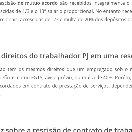
escisão
de mútuo
acordo
são recebidos integralmente o s
escidas de 1/3 e o 13º salário proporcional. No entanto re
orcionais, acrescidas de 1/3 e multa de 20% dos depósitos d
 direitos do trabalhador PJ em uma res
 não tem os mesmos direitos que um empregado sob o r
efícios como FGTS, aviso prévio, ou multa de 40%. Porém, e
acordados em contrato de prestação de serviços, depende
.
iz sobre a rescisão de contrato de trab