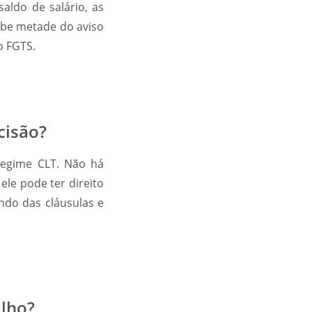
aldo de salário, as
cebe metade do aviso
o FGTS.
cisão?
egime CLT. Não há
le pode ter direito
ndo das cláusulas e
alho?