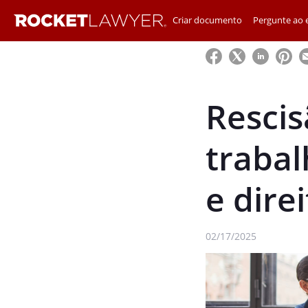
Criar documento
Pergunte ao e
Rescis
trabal
e dire
02/17/2025