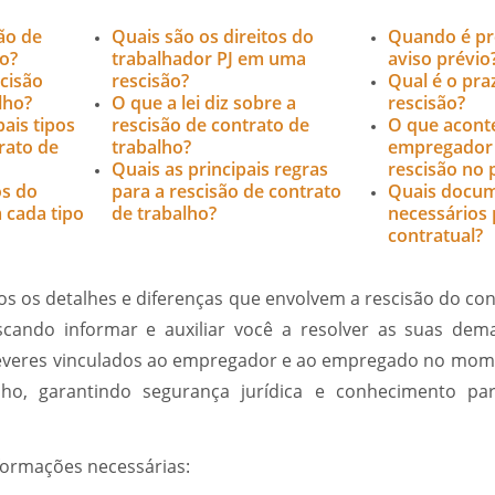
ão de
Quais são os direitos do
Quando é pr
ho?
trabalhador PJ em uma
aviso prévio
cisão
rescisão?
Qual é o pra
lho?
O que a lei diz sobre a
rescisão?
pais tipos
rescisão de contrato de
O que acont
rato de
trabalho?
empregador 
Quais as principais regras
rescisão no 
os do
para a rescisão de contrato
Quais docum
 cada tipo
de trabalho?
necessários 
contratual?
s os detalhes e diferenças que envolvem a rescisão do con
scando informar e auxiliar você a resolver as suas dema
 deveres vinculados ao empregador e ao empregado no mom
lho, garantindo segurança jurídica e conhecimento pa
informações necessárias: