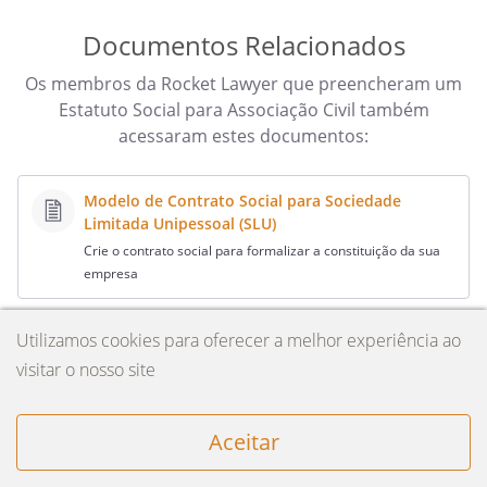
imputados, para que apresente sua
Documentos Relacionados
defesa prévia à Diretoria Executiva, no
prazo de 20 (vinte) dias, contados do
Os membros da Rocket Lawyer que preencheram um
recebimento da comunicação;
Estatuto Social para Associação Civil também
acessaram estes documentos:
Parágrafo Segundo.
Após o decurso do prazo descrito no
Modelo de Contrato Social para Sociedade
parágrafo anterior, independentemente
Limitada Unipessoal (SLU)
da apresentação de defesa, a
Crie o contrato social para formalizar a constituição da sua
representação será submetida à
empresa
Assembléia Geral Extraordinária,
devidamente convocada para esse fim,
Utilizamos cookies para oferecer a melhor experiência ao
Modelo de Estatuto para Fundação
composta de associados contribuintes
visitar o nosso site
Fortaleça a sua missão social e crie uma Fundação agora
em dia com suas obrigações sociais, não
mesmo
podendo ela deliberar sem voto
concorde de 2/3 (dois terços) dos
Aceitar
presentes, sendo em primeira chamada,
Alteração de Contrato Social - Renúncia e
com a maioria absoluta dos associados e
Nomeação de Administrador