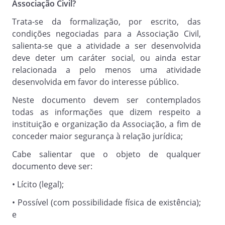
Associação Civil?
processos decisórios, e suas rendas
serão integralmente aplicadas em
Trata-se da formalização, por escrito, das
território nacional, na consecução e no
condições negociadas para a Associação Civil,
desenvolvimento de seus objetivos
salienta-se que a atividade a ser desenvolvida
sociais.
deve deter um caráter social, ou ainda estar
relacionada a pelo menos uma atividade
desenvolvida em favor do interesse público.
Artigo 5º.
Neste documento devem ser contemplados
todas as informações que dizem respeito a
A Assembléia Geral Deliberativa desta
instituição e organização da Associação, a fim de
Associação, será constituída por seus
conceder maior segurança à relação jurídica;
associados regulares. A Assembleia se
reunirá para ter acessoo sobre
Cabe salientar que o objeto de qualquer
as atitudes e decisões da Diretoria
documento deve ser:
Executiva e, extraordinariamente,
• Lícito (legal);
quando devidamente convocada.
Constituirá em primeira convocação com
• Possível (com possibilidade física de existência);
a maioria absoluta dos associados e, em
e
segunda convocação, meia hora após a