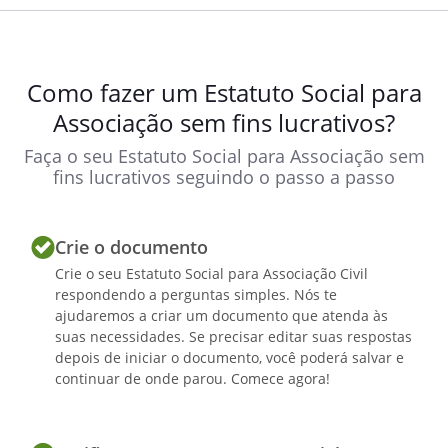
públicos, judiciais e extrajudiciais,
inclusive em juízo ou fora dele, podendo
delegar poderes e constituir
procuradores e advogados para o fim
Como fazer um Estatuto Social para
que julgar necessário; convocar e presidir
Associação sem fins lucrativos?
as reuniões da Diretoria Executiva;
Faça o seu Estatuto Social para Associação sem
convocar e presidir as Assembleias
fins lucrativos seguindo o passo a passo
Ordinárias e Extraordinárias; juntamente
com o tesoureiro, abrir e manter contas
bancárias, assinar cheques e
Crie o documento
documentos bancários e contábeis;
Crie o seu Estatuto Social para Associação Civil
organizar relatório contendo o balanço
respondendo a perguntas simples. Nós te
do exercício financeiro e os principais
ajudaremos a criar um documento que atenda às
eventos do ano anterior, apresentando-o
suas necessidades. Se precisar editar suas respostas
à Assembleia Geral Ordinária; contratar
depois de iniciar o documento, você poderá salvar e
funcionários ou auxiliares especializados,
continuar de onde parou. Comece agora!
fixando seus vencimentos, podendo
licenciá-los, suspendê-los ou demiti-los;
criar departamentos patrimoniais,