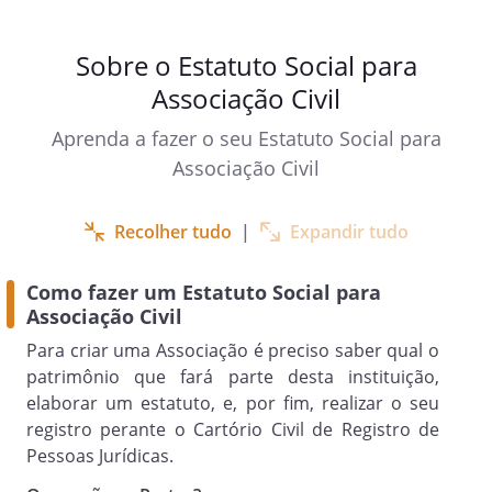
filantrópico, assistencial, promocional,
recreativo e educacional, sem cunho
político ou partidário, que tem por
Sobre o Estatuto Social para
finalidade atender a todos que a ela se
Associação Civil
dirigirem, independente de classe social,
Aprenda a fazer o seu Estatuto Social para
nacionalidade, sexo, raça, cor ou crença
religiosa.
Associação Civil
Recolher tudo
|
Expandir tudo
Artigo 2º.
Esta “Associação” é destinada para as
Como fazer um Estatuto Social para
seguintes atividades:
.
Associação Civil
Para criar uma Associação é preciso saber qual o
Artigo 3º.
patrimônio que fará parte desta instituição,
A Associação se organizará em quantas
elaborar um estatuto, e, por fim, realizar o seu
unidades se fizerem necessárias, dentro
registro perante o Cartório Civil de Registro de
do território nacional, as quais
Pessoas Jurídicas.
funcionarão e se regerão pelas