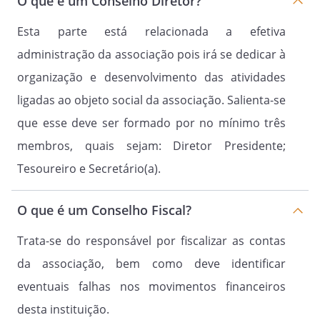
O que é um Conselho Diretor?
Associação, na forma prevista neste
Esta parte está relacionada a efetiva
estatuto e, ainda, recorrer à
Assembleia Geral contra qualquer ato da
administração da associação pois irá se dedicar à
Diretoria ou do Conselho Fiscal.
organização e desenvolvimento das atividades
ligadas ao objeto social da associação. Salienta-se
Artigo 10º.
que esse deve ser formado por no mínimo três
É direito do associado demitir-se do
membros, quais sejam: Diretor Presidente;
quadro social, quando julgar necessário,
Tesoureiro e Secretário(a).
protocolando seu pedido junto à
Secretaria da Associação, desde que não
esteja em débito com suas obrigações
O que é um Conselho Fiscal?
associativas.
Trata-se do responsável por fiscalizar as contas
da associação, bem como deve identificar
Artigo 11º.
eventuais falhas nos movimentos financeiros
Fica a Diretoria Executiva autorizada a
determinar sobre a perda da qualidade
desta instituição.