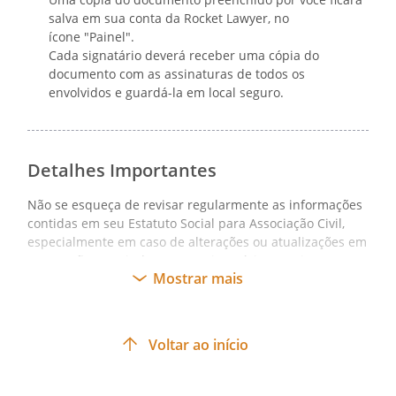
Os membros da Diretoria poderão
salva em sua conta da Rocket Lawyer, no
perder o mandato diante da
ícone "Painel".
comprovação de dilapidação do
Cada signatário deverá receber uma cópia do
documento com as assinaturas de todos os
patrimônio da Associação, grave violação
envolvidos e guardá-la em local seguro.
destes Estatutos e/ou abandono do
cargo, assim considerada a ausência não
justificada em 03 (três) reuniões
ordinárias consecutivas, sem expressa
Detalhes Importantes
comunicação dos motivos da ausência, à
secretaria da Associação; aceitação de
Não se esqueça de revisar regularmente as informações
contidas em seu Estatuto Social para Associação Civil,
cargo ou função incompatível com o
especialmente em caso de alterações ou atualizações em
exercício do cargo que exerce na
sua versão, ou, ainda, caso os signatários precisem
Associação; conduta duvidosa.
Mostrar mais
alterar alguma das questões ajustadas/acordadas
anteriormente.
Parágrafo Primeiro.
Voltar ao início
Definida a justa causa, o diretor ou
conselheiro será comunicado, através de
notificação extrajudicial, dos fatos a ele