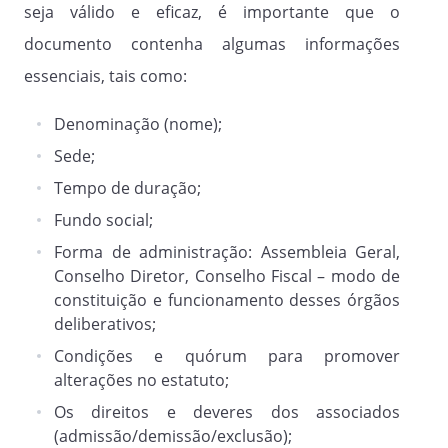
(ii) Concordar com o presente Estatuto e
seja válido e eficaz, é importante que o
os princípios nele definidos;
documento contenha algumas informações
(iii) Ter idoneidade moral;
essenciais, tais como:
(iv) Caso seja "associado contribuinte",
Denominação (nome);
assumir o compromisso de honrar
pontualmente com as contribuições
Sede;
associativas.
Tempo de duração;
Fundo social;
Artigo 8º.
Forma de administração: Assembleia Geral,
São deveres dos Associados:
Conselho Diretor, Conselho Fiscal – modo de
constituição e funcionamento desses órgãos
Cumprir e fazer cumprir o presente
deliberativos;
Estatuto, respeitar e cumprir as decisões
Condições e quórum para promover
da Assembleia Geral, zelar pelo bom
alterações no estatuto;
nome da Associação, defender o
Os direitos e deveres dos associados
patrimônio e os interesses da
(admissão/demissão/exclusão);
Associação, comparecer por ocasião das