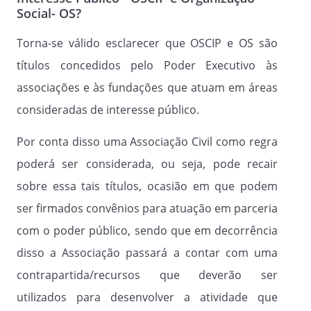
Parágrafo Quinto.
Social- OS?
Uma vez excluído, qualquer que seja o
motivo, não terá oassociado o direito de
Torna-se válido esclarecer que OSCIP e OS são
pleitear indenização ou compensação de
títulos concedidos pelo Poder Executivo às
qualquer natureza,seja a que título for;
associações e às fundações que atuam em áreas
consideradas de interesse público.
Parágrafo Sexto.
O associado excluído por falta de
Por conta disso uma Associação Civil como regra
pagamento, poderá serreadmitido,
mediante o pagamento de seu débito
poderá ser considerada, ou seja, pode recair
junto à tesouraria da Associação.
sobre essa tais títulos, ocasião em que podem
ser firmados convênios para atuação em parceria
Artigo 12º.
com o poder público, sendo que em decorrência
Penalidades: As penas serão aplicadas
disso a Associação passará a contar com uma
pela Diretoria Executiva e poderão
contrapartida/recursos que deverão ser
constituir-se em: Advertência por escrito;
Suspensão de 30 (trinta) dias até 01 (um)
utilizados para desenvolver a atividade que