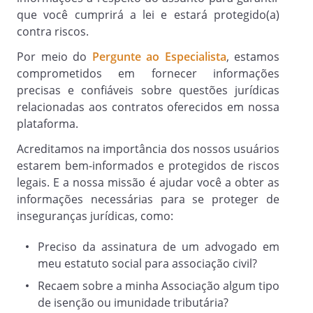
que você cumprirá a lei e estará protegido(a)
(ii) Associados Beneméritos: os que
contra riscos.
contribuem com donativos e doações;
Por meio do
Pergunte ao Especialista
, estamos
(iii) Associados Contribuintes: as pessoas
comprometidos em fornecer informações
físicas ou jurídicas que contribuem,
precisas e confiáveis sobre questões jurídicas
mensalmente, com a quantia fixada pela
relacionadas aos contratos oferecidos em nossa
Assembleia Geral;
plataforma.
(iv) Associados Beneficiados: os que
Acreditamos na importância dos nossos usuários
recebem gratuitamente os benefícios
estarem bem-informados e protegidos de riscos
alcançados pela entidade, junto aos
legais. E a nossa missão é ajudar você a obter as
associados contribuintes, órgãos
informações necessárias para se proteger de
públicos e privados;
inseguranças jurídicas, como:
Preciso da assinatura de um advogado em
Artigo 7º.
meu estatuto social para associação civil?
Com relação a admissão dos
Recaem sobre a minha Associação algum tipo
Associados, poderão filiar-se somente
de isenção ou imunidade tributária?
pessoas maiores de