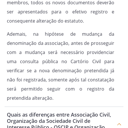
membros, todos os novos documentos deverão
presentes;
ser apresentados para o efetivo registro e
consequente alteração do estatuto.
Parágrafo Quarto.
Ademais, na hipótese de mudança da
Aplicada a pena de exclusão, caberá
denominação da associação, antes de prosseguir
recurso, por parte do associado
com a mudança será necessário providenciar
excluído à Assembleia Geral, o qual
deverá, no prazo de 30 (trinta) dias
uma consulta pública no Cartório Civil para
contados da decisão de sua exclusão,
verificar se a nova denominação pretendida já
através de notificação extrajudicial,
não foi registrada, somente após tal constatação
manifestar a intenção de ver a decisão
da Diretoria Executiva ser revisada, bem
será permitido seguir com o registro da
como ser objeto de deliberação, em
pretendida alteração.
última instância, por parte da
Assembleia Geral;
Quais as diferenças entre Associação Civil,
Organização da Sociedade Civil de
Interesse Público - OSCIP e Organização