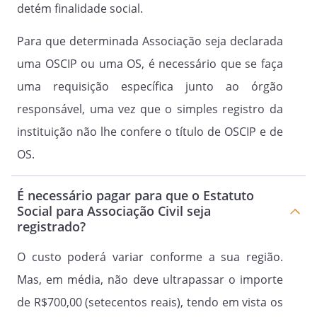
ano; Eliminação do quadro social.
detém finalidade social.
Para que determinada Associação seja declarada
CAPÍTULO III
uma OSCIP ou uma OS, é necessário que se faça
ORGÃOS ADMINISTRATIVOS DA
uma requisição específica junto ao órgão
ASSOCIAÇÃO
responsável, uma vez que o simples registro da
instituição não lhe confere o título de OSCIP e de
Artigo 13º.
OS.
A Associação é composta pelos
seguintes órgãos: Diretoria Executiva e
É necessário pagar para que o Estatuto
Conselho Fiscal.
Social para Associação Civil seja
registrado?
Parágrafo Único.
O custo poderá variar conforme a sua região.
A Diretoria Executiva da Associação será
Mas, em média, não deve ultrapassar o importe
constituída por
membros, os quais poderão ocupar os
de R$700,00 (setecentos reais), tendo em vista os
cargos de: Presidente, Vice Presidente, 1º