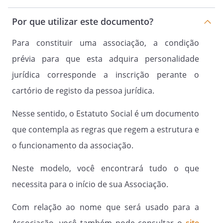
de associado desde que diante de justa
causa reconhecida em procedimento
Por que utilizar este documento?
disciplinar.
Para constituir uma associação, a condição
prévia para que esta adquira personalidade
Parágrafo Primeiro.
jurídica corresponde a inscrição perante o
O associado terá direito a ampla defesa
quando devidamente comprovada a
cartório de registo da pessoa jurídica.
ocorrência de: (i) violação do Estatuto
social; (ii) difamação da Associação, de
Nesse sentido, o Estatuto Social é um documento
seus membros ou de seus associados;
que contempla as regras que regem a estrutura e
(iii) atividades contrárias às decisões das
o funcionamento da associação.
assembléias gerais; (iv) desvio dos bons
costumes; (v) conduta duvidosa,
Neste modelo, você encontrará tudo o que
mediante a prática de atos ilícitos ou
imorais; (vi) falta de pagamento, por
necessita para o início de sua Associação.
parte dos “associados contribuintes”, de
três parcelas consecutivas das
Com relação ao nome que será usado para a
contribuições associativas.