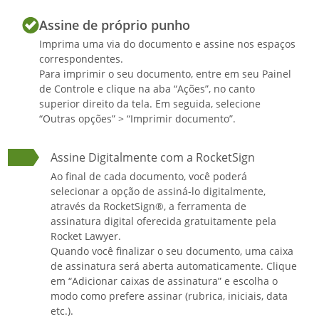
Compete ao(à) 2º Tesoureiro(a),
Assine de próprio punho
substituir o(a) 1º Tesoureiro(a), em suas
Imprima uma via do documento e assine nos espaços
faltas e impedimentos, assumindo o
correspondentes.
cargo em caso de vacância.
Para imprimir o seu documento, entre em seu Painel
de Controle e clique na aba “Ações”, no canto
superior direito da tela. Em seguida, selecione
Artigo 18º.
“Outras opções” > “Imprimir documento”.
O Conselho Fiscal será composto por
membros, e tem por
Assine Digitalmente com a RocketSign
objetivo fiscalizar e dar parecer sobre
Ao final de cada documento, você poderá
todos os atos da Diretoria Executiva da
selecionar a opção de assiná-lo digitalmente,
Associação, com as seguintes atribuições;
através da RocketSign®, a ferramenta de
(i) examinar os livros de escrituração da
assinatura digital oferecida gratuitamente pela
Rocket Lawyer.
Associação, (ii) opinar e dar pareceres
Quando você finalizar o seu documento, uma caixa
sobre balanços e relatórios financeiro e
de assinatura será aberta automaticamente. Clique
contábil, submetendo-os a Assembleia
em “Adicionar caixas de assinatura” e escolha o
Geral Ordinária ou Extraordinária, (iii)
modo como prefere assinar (rubrica, iniciais, data
requisitar ao 1º Tesoureiro, a qualquer
etc.).