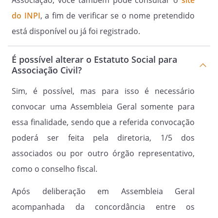
Associação, você também pode consultar o
site
do INPI
, a fim de verificar se o nome pretendido
Parágrafo Segundo.
está disponível ou já foi registrado.
Definida a justa causa, o associado será
devidamente notificado dos fatos a ele
É possível alterar o Estatuto Social para
imputados, através de notificação
Associação Civil?
extrajudicial, para que apresente sua
defesa prévia no prazo de
Sim, é possível, mas para isso é necessário
dias, a contar do
convocar uma Assembleia Geral somente para
recebimento da comunicação.
essa finalidade, sendo que a referida convocação
poderá ser feita pela diretoria, 1/5 dos
Parágrafo Terceiro.
associados ou por outro órgão representativo,
Após o decurso do prazo descrito no
como o conselho fiscal.
parágrafo anterior, independentemente
da apresentação de defesa, a
Após deliberação em Assembleia Geral
representação será decidida em reunião
extraordinária da Diretoria Executiva, por
acompanhada da concordância entre os
maioria simples de votos dos diretores