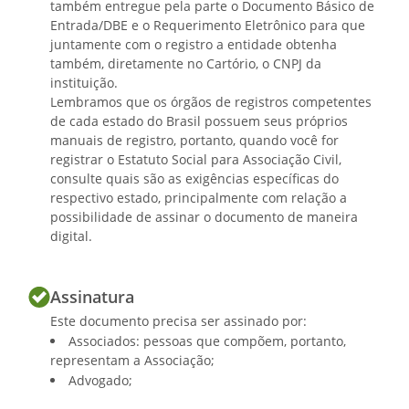
também entregue pela parte o Documento Básico de
estabelecimentos bancários, juntamente
Entrada/DBE e o Requerimento Eletrônico para que
com o presidente, os valores da
juntamente com o registro a entidade obtenha
Associação, podendo aplicá-los, ouvida a
também, diretamente no Cartório, o CNPJ da
Diretoria Executiva; (ii) assinar, em
instituição.
conjunto com o Presidente, os cheques e
Lembramos que os órgãos de registros competentes
demais documentos bancários e
de cada estado do Brasil possuem seus próprios
manuais de registro, portanto, quando você for
contábeis; (iii) efetuar os pagamentos
registrar o Estatuto Social para Associação Civil,
autorizados e recebimentos devidos à
consulte quais são as exigências específicas do
associação; (iv) supervisionar o trabalho
respectivo estado, principalmente com relação a
da tesouraria e da contabilidade, (v)
possibilidade de assinar o documento de maneira
apresentar ao Conselho Fiscal, os
digital.
balancetes semestrais e o balanço anual,
(v) elaborar, anualmente, a relação dos
Assinatura
bens da associação, apresentando-a,
quando solicitado, à Assembleia Geral.
Este documento precisa ser assinado por:
Associados: pessoas que compõem, portanto,
representam a Associação;
Advogado;
Parágrafo Único.