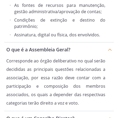
eleições, votar por ocasião das eleições,
As fontes de recursos para manutenção,
denunciar qualquer irregularidade
gestão administrativa/aprovação de contas;
verificada dentro da Associação, para que
Condições de extinção e destino do
a Assembleia Geral tome providências.
patrimônio;
Assinatura, digital ou física, dos envolvidos.
Paragráfo Único.
É dever do associado contribuinte
O que é a Assembleia Geral?
honrar, pontualmente, com as
contribuições associativas.
Corresponde ao órgão deliberativo no qual serão
decididas as principais questões relacionadas a
associação, por essa razão deve contar com a
Artigo 9º.
São direitos dos associados, desde que
participação e composição dos membros
estejam quites e suas obrigações sociais
associados, os quais a depender das respectivas
votar e ser votado para qualquer cargo
categorias terão direito a voz e voto.
da Diretoria Executiva ou do Conselho
Fiscal, na forma prevista neste estatuto,
usufruir os benefícios oferecidos pela