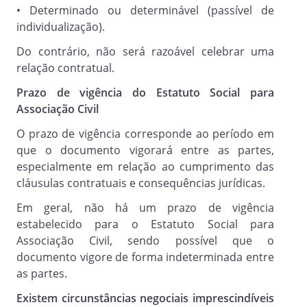
• Determinado ou determinável (passível de
primeira, com qualquer número,
individualização).
deliberando pela maioria simples dos
votos dos presentes, salvo nos casos
Do contrário, não será razoável celebrar uma
previstos neste Estatuto. Dentre
relação contratual.
os deveres gerais estão:
Prazo de vigência do Estatuto Social para
Associação Civil
(i) Fiscalizar os membros da Associação,
O prazo de vigência corresponde ao período em
na consecução de seus objetivos;
que o documento vigorará entre as partes,
especialmente em relação ao cumprimento das
(ii) Eleger e destituir os administradores;
cláusulas contratuais e consequências jurídicas.
(iii) Deliberar sobre a previsão
Em geral, não há um prazo de vigência
orçamentária e a prestação de contas;
estabelecido para o Estatuto Social para
(iv) Estabelecer o valor das mensalidades
Associação Civil, sendo possível que o
dos associados;
documento vigore de forma indeterminada entre
as partes.
(v) Deliberar quanto à compra e venda de
qualquer bem da Associação;
Existem circunstâncias negociais imprescindíveis