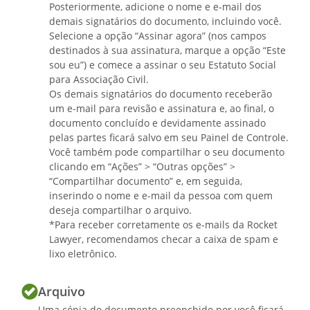
tempo, a documentação comprobatória
Posteriormente, adicione o nome e e-mail dos
das operações econômico-financeiras
demais signatários do documento, incluindo você.
Selecione a opção “Assinar agora” (nos campos
realizadas pela Associação, (iv)
destinados à sua assinatura, marque a opção “Este
acompanhar o trabalho de eventuais
sou eu”) e comece a assinar o seu Estatuto Social
auditores externos independentes; (v)
para Associação Civil.
convocar Extraordinariamente a
Os demais signatários do documento receberão
Assembleia Geral.
um e-mail para revisão e assinatura e, ao final, o
documento concluído e devidamente assinado
pelas partes ficará salvo em seu Painel de Controle.
Você também pode compartilhar o seu documento
Artigo 19º.
clicando em “Ações” > “Outras opções” >
As eleições para a Diretoria Executiva e
“Compartilhar documento” e, em seguida,
Conselho Fiscal realizar-se-ão,
inserindo o nome e e-mail da pessoa com quem
conjuntamente, de
deseja compartilhar o arquivo.
anos, por chapa completa de candidatos
*Para receber corretamente os e-mails da Rocket
apresentada à Assembleia Geral,
Lawyer, recomendamos checar a caixa de spam e
podendo seus membros serem reeleitos.
lixo eletrônico.
Arquivo
Artigo 20º.
Uma cópia do documento preenchido por você ficará