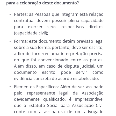
para a celebração deste documento?
(vi) Alterar, no todo ou em parte, o
presente estatuto social;
Partes: as Pessoas que integram esta relação
(vii) Deliberar quanto à dissolução da
contratual devem possuir plena capacidade
Associação;
para exercer seus respectivos direitos
(capacidade civil);
(viii) Decidir, em última instância, sobre
todo e qualquer assunto de interesse
Forma: este documento detém previsão legal
social, bem como sobre os casos omissos
sobre a sua forma, portanto, deve ser escrito,
no presente Estatuto.
a fim de fornecer uma interpretação precisa
do que foi convencionado entre as partes.
Além disso, em caso de disputa judicial, um
Parágrafo Primeiro.
documento escrito pode servir como
Convocação: As Assembleias Gerais
evidência concreta do acordo estabelecido.
poderão ser ordinárias ou
Elementos Específicos: Além de ser assinado
extraordinárias, e serão convocadas pelo
pelo representante legal da Associação
Presidente, ou por 1/5 dos associados,
devidamente qualificado, é imprescindível
mediante edital fixado na sede social da
que o Estatuto Social para Associação Civil
Associação, com antecedência mínima de
conte com a assinatura de um advogado
10 (dez) dias de sua realização, onde