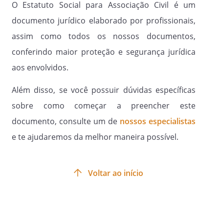
referentes ao exercício anterior; admitir
O Estatuto Social para Associação Civil é um
pedido inscrição de associados, acatar
documento jurídico elaborado por profissionais,
pedido de demissão voluntária de
assim como todos os nossos documentos,
associados.
conferindo maior proteção e segurança jurídica
aos envolvidos.
Parágrafo Único.
As decisões da diretoria deverão ser
Além disso, se você possuir dúvidas específicas
tomadas por maioria de votos, devendo
sobre como começar a preencher este
estar presentes, na reunião, a maioria
absoluta de seus membros, cabendo ao
documento, consulte um de
nossos especialistas
Presidente, em caso de empate, o voto
e te ajudaremos da melhor maneira possível.
de qualidade.
Voltar ao início
Artigo 15º.
Fica o Presidente responsável por
representar a Associação ativa e
passivamente, perante os órgãos