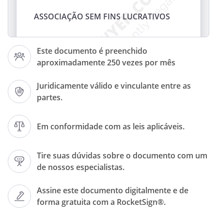
ASSOCIAÇÃO SEM FINS LUCRATIVOS
Este documento é preenchido
CAPÍTULO I
aproximadamente 250 vezes por mês
DENOMINAÇÃO, SEDE, FINALIDADE E
DURAÇÃO
Juridicamente válido e vinculante entre as
partes.
Artigo 1º.
Em conformidade com as leis aplicáveis.
, neste Estatuto
designada simplesmente como
“Associação”, fundada na data de
Tire suas dúvidas sobre o documento com um
, com sede e foro no
de nossos especialistas.
endereço
, é uma
associação de direito privado, constituída
Assine este documento digitalmente e de
por tempo indeterminado, sem fins
forma gratuita com a RocketSign®.
econômicos, de caráter organizacional,