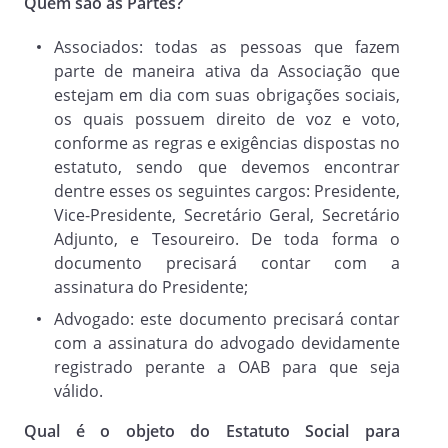
Quem são as Partes?
disposições contidas neste Estatuto,
devidamente aprovado pela Assembleia
Associados: todas as pessoas que fazem
Geral.
parte de maneira ativa da Associação que
estejam em dia com suas obrigações sociais,
os quais possuem direito de voz e voto,
CAPÍTULO II
conforme as regras e exigências dispostas no
estatuto, sendo que devemos encontrar
ADMINISTRAÇÃO
dentre esses os seguintes cargos: Presidente,
Vice-Presidente, Secretário Geral, Secretário
Adjunto, e Tesoureiro. De toda forma o
Artigo 4º.
documento precisará contar com a
A Associação compromete-se, por meio
assinatura do Presidente;
de seus administradores e associados, a
adotar práticas de gestão
Advogado: este documento precisará contar
administrativa suficientes a coibir a
com a assinatura do advogado devidamente
obtenção, de forma individual ou coletiva,
registrado perante a OAB para que seja
de benefícios ou vantagens, lícitas ou
válido.
ilícitas, de qualquer forma, em
Qual é o objeto do Estatuto Social para
decorrência da participação nos