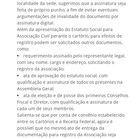
atas das Assembleias Gerais e das
localidade da sede, sugerimos que a assinatura seja
reuniões da Diretoria Executiva; redigir a
feita de próprio punho, a fim de evitar eventuais
correspondência da Associação; manter
argumentações de invalidade do documento por
assinatura digital.
e ter sob sua guarda o arquivo da
Além da apresentação do Estatuto Social para
Associação.
Associação Civil perante o cartório, para efeitos de
registro podem ser solicitados outros documentos,
como:
Parágrafo Único.
requerimento assinado pelo representante legal,
com seu nome, cargo e endereço, solicitando o
Compete ao 2º Secretário(a), substituir
registro da associação;
ata de aprovação do estatuto social, com
o(a)1º Secretário(a), em suas faltas e
qualificação e assinatura de todos os presentes na
impedimentos, assumindo o cargo em
Assembleia Geral;
caso de vacância.
ata de eleição e de posse dos primeiros Conselhos
Fiscal e Diretor, com qualificação e assinatura de
cada um de seus membros.
Artigo 17º.
Salienta-se que por conta de convênio estabelecido
As c
entre os Cartórios e a Receita Federal, agora é
ompetências do(a) 1ºTesoureiro(a)
possível que no mesmo ato de entrega da
documentação para registro da Associação seja
correspondem à: (i) manter, em