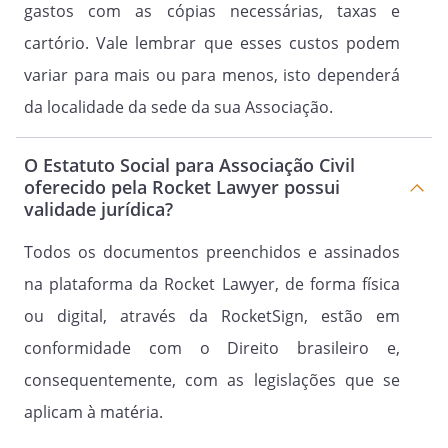
gastos com as cópias necessárias, taxas e
e 2º Secretários, 1º e 2º Tesoureiros.
cartório. Vale lembrar que esses custos podem
variar para mais ou para menos, isto dependerá
Artigo 14º.
da localidade da sede da sua Associação.
Fica a Diretoria Executiva responsável
por: dirigir a Associação, de acordo com
O Estatuto Social para Associação Civil
o presente Estatuto, e administrar o
oferecido pela Rocket Lawyer possui
patrimônio social, cumprir e fazer
validade jurídica?
cumprir o presente Estatuto e as
decisões da Assembleia Geral, promover
Todos os documentos preenchidos e assinados
e incentivar a criação de comissões, com
na plataforma da Rocket Lawyer, de forma física
a função de desenvolver
cursos profissionalizantes e atividades
ou digital, através da RocketSign, estão em
culturais, representar e defender os
conformidade com o Direito brasileiro e,
interesses de seus associados, elaborar o
consequentemente, com as legislações que se
orçamento anual, apresentar na
Assembleia Geral, na reunião anual, o
aplicam à matéria.
relatório de sua gestão e prestar contas