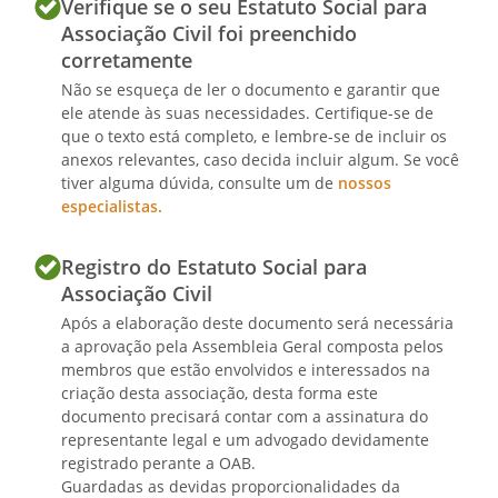
Verifique se o seu Estatuto Social para
culturais, sociais, de saúde e outros que
Associação Civil foi preenchido
julgar necessários ao cumprimento das
corretamente
finalidades sociais, nomeando e
Não se esqueça de ler o documento e garantir que
destituindo os respectivos responsáveis.
ele atende às suas necessidades. Certifique-se de
que o texto está completo, e lembre-se de incluir os
anexos relevantes, caso decida incluir algum. Se você
Parágrafo Único.
tiver alguma dúvida, consulte um de
nossos
especialistas.
Compete ao Vice -Presidente substituir
legalmente o Presidente em suas faltas e
Registro do Estatuto Social para
impedimentos, assumindo o cargo em
Associação Civil
caso de vacância.
Após a elaboração deste documento será necessária
a aprovação pela Assembleia Geral composta pelos
membros que estão envolvidos e interessados na
criação desta associação, desta forma este
Artigo 16º.
documento precisará contar com a assinatura do
Para o(a) 1º(a)
representante legal e um advogado devidamente
Secretário(a), é destinada a função de
registrado perante a OAB.
redigir e manter em dia a transcrição das
Guardadas as devidas proporcionalidades da