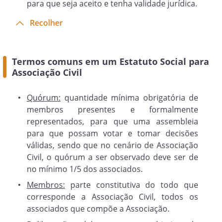
para que seja aceito e tenha validade jurídica.
constará: local, dia, mês, ano, hora da
primeira e segunda chamada, com
Recolher
intervalo de no mínimo 30 minutos,
ordem do dia, e o nome de quem a
convocou.
Termos comuns em um Estatuto Social para
Associação Civil
Parágrafo Segundo.
Quórum:
quantidade mínima obrigatória de
Quando a assembleia geral for
membros presentes e formalmente
convocada pelos associados, deverá o
representados, para que uma assembleia
Presidente convocá-la no prazo de 03
para que possam votar e tomar decisões
(três) dias, contados da data da entrega
válidas, sendo que no cenário de Associação
do requerimento, que deverá ser
Civil, o quórum a ser observado deve ser de
encaminhado via carta registrada com
no mínimo 1/5 dos associados.
Aviso de Recebimento (AR) ou e-mail ao
Membros:
parte constitutiva do todo que
presidente através de notificação
corresponde a Associação Civil, todos os
extrajudicial. Se o Presidente não
associados que compõe a Associação.
convocar a assembleia, aqueles que