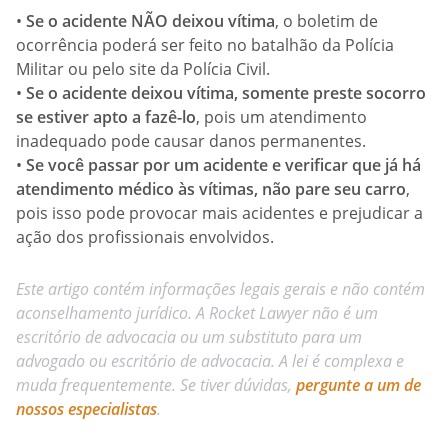
•
Se o acidente NÃO deixou vítima
, o boletim de
ocorrência poderá ser feito no batalhão da Polícia
Militar ou pelo site da Polícia Civil.
•
Se o acidente deixou vítima, somente preste socorro
se estiver apto a fazê-lo
, pois um atendimento
inadequado pode causar danos permanentes.
•
Se você passar por um acidente e verificar que já há
atendimento médico às vítimas, não pare seu carro
,
pois isso pode provocar mais acidentes e prejudicar a
ação dos profissionais envolvidos.
Este artigo contém informações legais gerais e não contém
aconselhamento jurídico. A Rocket Lawyer não é um
escritório de advocacia ou um substituto para um
advogado ou escritório de advocacia. A lei é complexa e
muda frequentemente. Se tiver dúvidas,
pergunte a um de
nossos especialistas
.