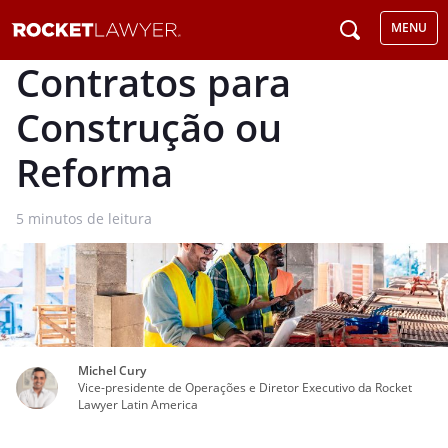
MENU
Contratos para
Construção ou
Reforma
5
minutos de leitura
Michel Cury
Vice-presidente de Operações e Diretor Executivo da Rocket
Lawyer Latin America