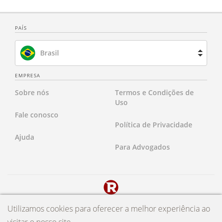
PAÍS
Brasil
Espanha
EMPRESA
Sobre nós
Termos e Condições de
França
Uso
Fale conosco
Holanda
Política de Privacidade
Ajuda
Reino Unido
Para Advogados
Estados Unidos
Copyright 2024 Rocket Lawyer Latin America Ltda. A Rocket Lawyer
Utilizamos cookies para oferecer a melhor experiência ao
fornece informações legais e outros serviços através deste site. A
Rocket Lawyer não é um "serviço de indicação de advogado" ou uma