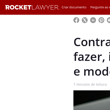
Criar documento
Pergunte ao e
Contra
fazer,
e mod
7
minutos de leitura