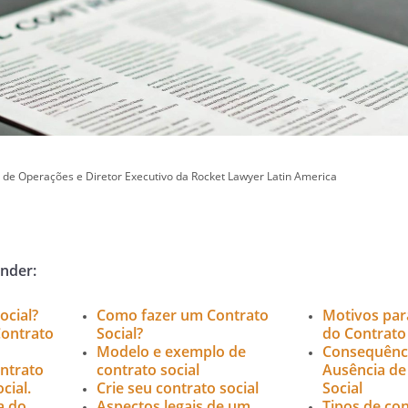
 de Operações e Diretor Executivo da Rocket Lawyer Latin America
ender:
ocial?
Como fazer um Contrato
Motivos par
Contrato
Social?
do Contrato 
Modelo e exemplo de
Consequênci
ontrato
contrato social
Ausência de
cial.
Crie seu contrato social
Social
a do
Aspectos legais de um
Tipos de con