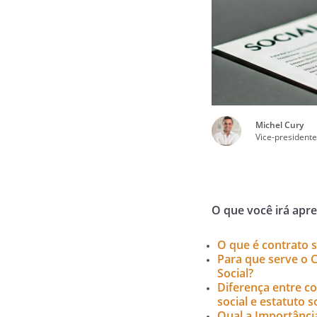
Michel Cury
Vice-presidente
O que você irá apr
O que é contrato s
Para que serve o 
Social?
Diferença entre c
social e estatuto so
Qual a Importânci