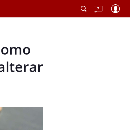
 como
alterar