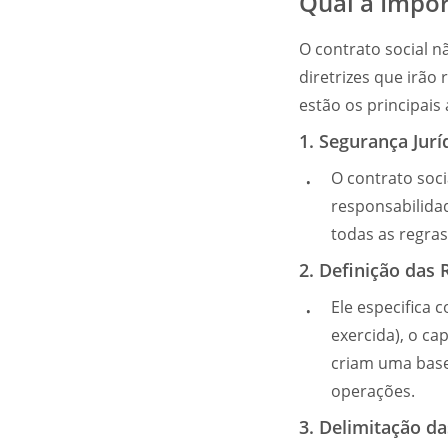
Qual a Impor
O contrato social n
diretrizes que irão
estão os principais
1. Segurança Jurí
O contrato soci
responsabilidad
todas as regra
2. Definição das
Ele especifica 
exercida), o cap
criam uma base 
operações.
3. Delimitação d