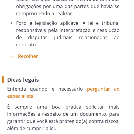
obrigações por uma das partes que havia se
Partes, ocasionados por caso fortuito ou
comprometido a realizar.
força maior, devidamente comprovados,
desde que nos termos contratados as
Foro e legislação aplicável = lei e tribunal
atividades sejam retomadas no prazo
responsáveis pela interpretação e resolução
de 10 (dez) dias, em consonância com a
de disputas judiciais relacionadas ao
vontade das Partes. Caso o prazo
contrato.
mencionado seja superado não havendo
Recolher
mais interesse em manter a contratação
o presente Contrato poderá então ser
rescindido por qualquer das Partes.
Dicas legais
Entenda quando é necessário
perguntar ao
DISPOSIÇÕES GERAI
especialista
S
É sempre uma boa prática solicitar mais
informações a respeito de um documento, para
garantir que você está protegido(a) contra riscos,
Cláusula 8.
além de cumprir a lei.
Não se estabelece entre as Partes, por