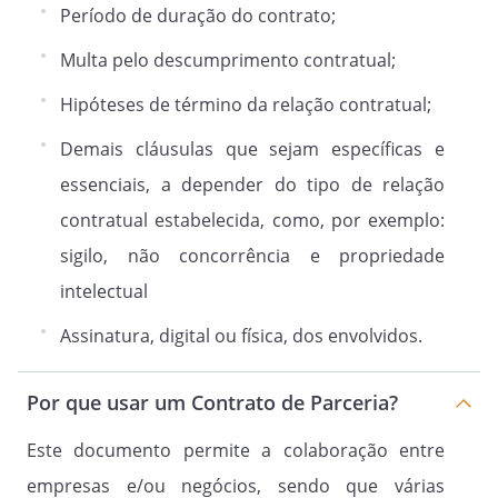
(“Dados”) serão recolhidos, utilizados,
Período de duração do contrato;
armazenados e mantidos de acordo com
Multa pelo descumprimento contratual;
os padrões geralmente aceitos para
coleta de dados, pela legislação aplicável,
Hipóteses de término da relação contratual;
qual seja a Lei 13.709/2018.
Demais cláusulas que sejam específicas e
essenciais, a depender do tipo de relação
contratual estabelecida, como, por exemplo:
Cláusula 11.
sigilo, não concorrência e propriedade
Todas as comunicações e notificações
decorrentes deste Contrato serão
intelectual
realizadas entre as Partes por qualquer
Assinatura, digital ou física, dos envolvidos.
meio escrito.
Por que usar um Contrato de Parceria?
Cláusula 12
Este documento permite a colaboração entre
. As Partes elegem o foro da Comarca de
para conhecer e
empresas e/ou negócios, sendo que várias