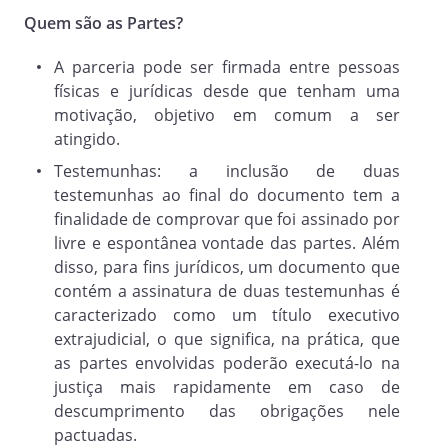
realiza atividades voltadas para
Quem são as Partes?
, e que o(a)
PARCEIRO(A) 2
A parceria pode ser firmada entre pessoas
atua na
, decidem as
físicas e jurídicas desde que tenham uma
Partes celebrar o presente Contrato com
motivação, objetivo em comum a ser
o objetivo de
.
atingido.
Testemunhas: a inclusão de duas
Cláusula 2
testemunhas ao final do documento tem a
. Em razão da execução do objeto
finalidade de comprovar que foi assinado por
do presente Contrato, o(a)
livre e espontânea vontade das partes. Além
PARCEIRO(A) 1
disso, para fins jurídicos, um documento que
receberá em troca
contém a assinatura de duas testemunhas é
o(s) seguinte(s) objeto(s):
caracterizado como um título executivo
extrajudicial, o que significa, na prática, que
as partes envolvidas poderão executá-lo na
justiça mais rapidamente em caso de
descumprimento das obrigações nele
pactuadas.