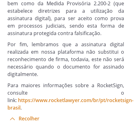
bem como da Medida Provisória 2.200-2 (que
estabelece diretrizes para a utilização da
HIPÓTESES DE DESCUMPRIMENTO E
assinatura digital), para ser aceito como prova
RESCISÃO DO CONTRATO
em processos judiciais, sendo esta forma de
assinatura protegida contra falsificação.
Por fim, lembramos que a assinatura digital
Cláusula 7.
realizada em nossa plataforma não substitui o
A qualquer momento, poderão as Partes
reconhecimento de firma, todavia, este não será
de comum acordo resilir este Contrato,
necessário quando o documento for assinado
sendo que não incidirão quaisquer ônus,
digitalmente.
encargos ou penalidades, ressalvado o
cumprimento das obrigações contratuais
Para maiores informações sobre a RocketSign,
ainda pendentes. Não obstante, a outra
consulte o
parte deverá ser avisada previamente
link:
https://www.rocketlawyer.com/br/pt/rocketsign-
por escrito, no prazo de
brasil
.
dias.
Recolher
Cláusula 7.1.