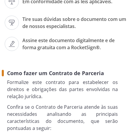
Em conformidade com as leis aplicáveis.
como "Partes" e, individualmente, como
"Parte".
Tire suas dúvidas sobre o documento com um
de nossos especialistas.
Pelo presente Contrato de Parceria
Assine este documento digitalmente e de
("Contrato"), as Partes têm entre si, justo
forma gratuita com a RocketSign®.
e acertado o Contrato de Parceria
("Contrato") que será regulado pelas
cláusulas e condições abaixo
estabelecidas:
Como fazer um Contrato de Parceria
Formalize este contrato para estabelecer os
direitos e obrigações das partes envolvidas na
OBJETO
relação jurídica.
Confira se o Contrato de Parceria atende às suas
Cláusula 1
necessidades analisando as principais
. Considerando que o(a)
características do documento, que serão
PARCEIRO 1
pontuadas a seguir: