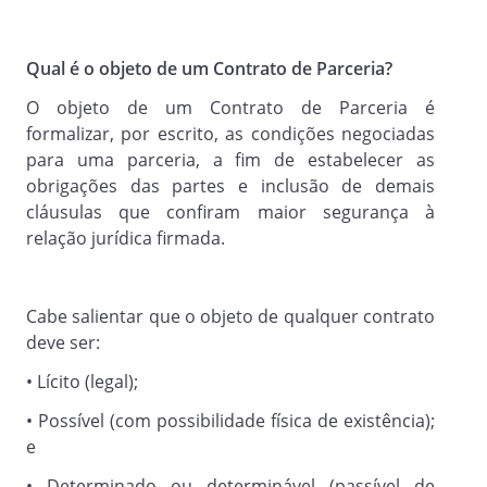
Cláusula 2.1.
No mesmo sentido o(a)
Qual é o objeto de um Contrato de Parceria?
PARCEIRO(A) 2
O objeto de um Contrato de Parceria é
receberá
formalizar, por escrito, as condições negociadas
para uma parceria, a fim de estabelecer as
em troca o(s) seguinte(s) objeto(s):
obrigações das partes e inclusão de demais
cláusulas que confiram maior segurança à
relação jurídica firmada.
Cláusula 3.
Na hipótese de atraso do
Cabe salientar que o objeto de qualquer contrato
pagamento/entrega
deve ser:
haverá incidência de multa a parte
devedora no importe de 2% (dois por
• Lícito (legal);
cento) sobre o que é devido
• Possível (com possibilidade física de existência);
, além de juros de 1% (um por cento) ao
e
mês, e correção monetária calculada pelo
índice
• Determinado ou determinável (passível de