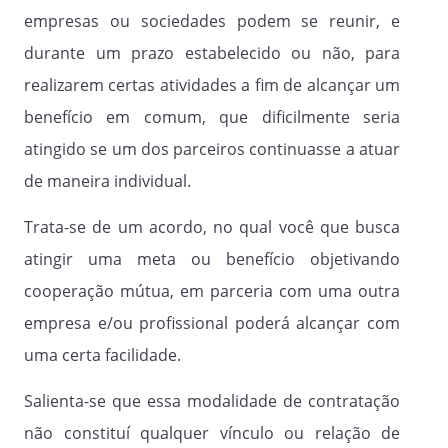
dirimir quaisquer dúvidas ou discussões
empresas ou sociedades podem se reunir, e
oriundas deste Contrato, com renúncia a
durante um prazo estabelecido ou não, para
qualquer outro, por mais especial e
privilegiado que seja.
realizarem certas atividades a fim de alcançar um
benefício em comum, que dificilmente seria
atingido se um dos parceiros continuasse a atuar
de maneira individual.
E assim, estando as Partes de comum
acordo quanto ao contratado, dando-o
Trata-se de um acordo, no qual você que busca
por justo e acertado, assinam o presente
Contrato , na presença de 02 (duas)
atingir uma meta ou benefício objetivando
testemunhas, a fim de se produzir todos
cooperação mútua, em parceria com uma outra
os efeitos de direito.
empresa e/ou profissional poderá alcançar com
uma certa facilidade.
,
.
Salienta-se que essa modalidade de contratação
não constituí qualquer vínculo ou relação de