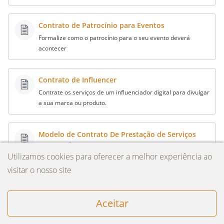
Contrato de Patrocínio para Eventos
Formalize como o patrocínio para o seu evento deverá
acontecer
Contrato de Influencer
Contrate os serviços de um influenciador digital para divulgar
a sua marca ou produto.
Modelo de Contrato De Prestação de Serviços
para Autônomo
Utilizamos cookies para oferecer a melhor experiência ao
Contrate os serviços de um profissional autônomo da forma
correta
visitar o nosso site
Explore outro Empresas e Negocios
Aceitar
documentos