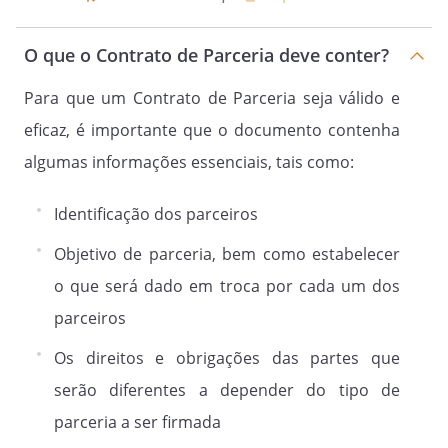
equipe de profissionais disponibilizada,
direta ou indiretamente nesta execução.
O que o Contrato de Parceria deve conter?
Para que um Contrato de Parceria seja válido e
Cláusula 9.
eficaz, é importante que o documento contenha
Pelo fiel cumprimento do presente
Contrato, obrigam-se as Partes e seus
algumas informações essenciais, tais como:
sucessores.
Identificação dos parceiros
Objetivo de parceria, bem como estabelecer
o que será dado em troca por cada um dos
Cláusula 10.
A Lei Geral de Proteção de Dados
parceiros
(“LGPD”) dispões ainda que quaisquer
Os direitos e obrigações das partes que
dados de terceiros e / ou informações
pessoais que possam ser obtidas ou
serão diferentes a depender do tipo de
utilizadas por qualquer das partes em
parceria a ser firmada
decorrência do presente Contrato