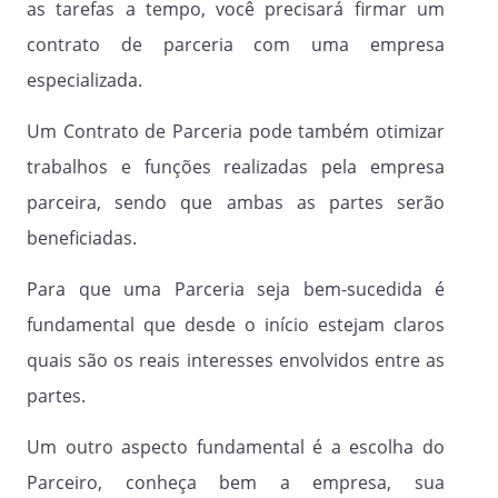
as tarefas a tempo, você precisará firmar um
Nome:
contrato de parceria com uma empresa
RG n°:
especializada.
CPF n°:
Um Contrato de Parceria pode também otimizar
trabalhos e funções realizadas pela empresa
_________________________________
parceira, sendo que ambas as partes serão
beneficiadas.
_________________________________
Nome:
Para que uma Parceria seja bem-sucedida é
fundamental que desde o início estejam claros
RG n°:
quais são os reais interesses envolvidos entre as
CPF n°:
partes.
Um outro aspecto fundamental é a escolha do
Parceiro, conheça bem a empresa, sua