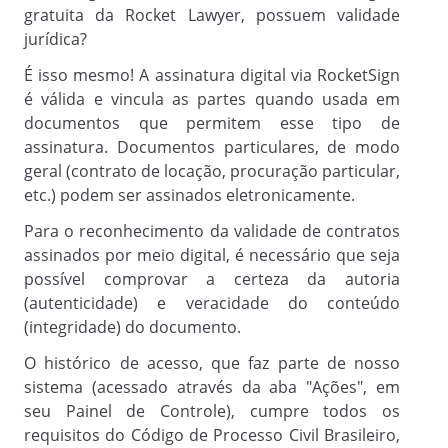
gratuita da Rocket Lawyer, possuem validade
jurídica?
Cláusula 5.
É isso mesmo! A assinatura digital via RocketSign
A vigência do Contrato é firmada .
é válida e vincula as partes quando usada em
documentos que permitem esse tipo de
assinatura. Documentos particulares, de modo
CESSÃO E TRANSFERÊNCIA
geral (contrato de locação, procuração particular,
etc.) podem ser assinados eletronicamente.
Para o reconhecimento da validade de contratos
Cláusula 6.
assinados por meio digital, é necessário que seja
Nenhuma das Partes poderá ceder ou
possível comprovar a certeza da autoria
transferir a terceiros, no todo ou em
(autenticidade) e veracidade do conteúdo
parte, os direitos e obrigações oriundos
(integridade) do documento.
do presente Contrato, salvo com a prévia
anuência, por escrito, da outra Parte.
O histórico de acesso, que faz parte de nosso
Será nula a cessão efetuada em
sistema (acessado através da aba "Ações", em
desacordo com esta cláusula, não
seu Painel de Controle), cumpre todos os
produzindo efeitos quanto à outra Parte.
requisitos do Código de Processo Civil Brasileiro,