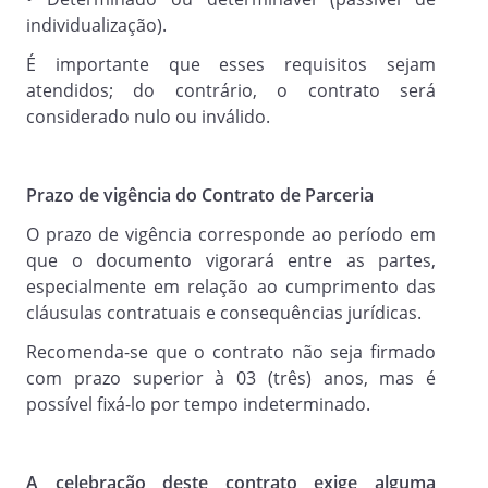
, até a data do efetivo cumprimento da(s)
individualização).
obrigação(ões).
É importante que esses requisitos sejam
atendidos; do contrário, o contrato será
considerado nulo ou inválido.
OBRIGAÇÕES E GARANTIAS DAS PARTES
Prazo de vigência do Contrato de Parceria
Cláusula 4.
Cumprir, durante a vigência deste
O prazo de vigência corresponde ao período em
Contrato, toda a legislação aplicável à
que o documento vigorará entre as partes,
espécie, seja federal, estadual ou
especialmente em relação ao cumprimento das
municipal, bem como todas as
cláusulas contratuais e consequências jurídicas.
determinações e resoluções dos órgãos
Recomenda-se que o contrato não seja firmado
competentes da Administração Pública e
com prazo superior à 03 (três) anos, mas é
demais entidades de fiscalização.
possível fixá-lo por tempo indeterminado.
Cláusula 4.1.
A celebração deste contrato exige alguma