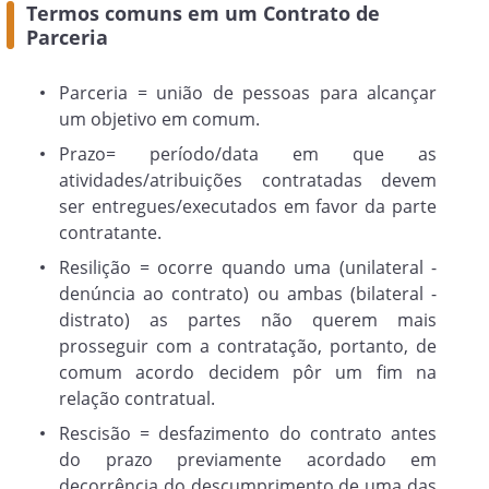
Termos comuns em um Contrato de
Na hipótese de rescisão em função do
Parceria
descumprimento de qualquer uma das
cláusulas presentes neste Contrato, seja
Parceria = união de pessoas para alcançar
por qualquer uma das Partes, após a
um objetivo em comum.
concessão do prazo de 03 (três) dias úteis
para a resolução da infração, não
Prazo= período/data em que as
havendo êxito será aplicado à parte
atividades/atribuições contratadas devem
infratora o pagamento de multa
ser entregues/executados em favor da parte
correspondente a percentual de 10% (dez
contratante.
por cento) do valor total deste Contrato
Resilição = ocorre quando uma (unilateral -
sem prejuízo de indenização ou
denúncia ao contrato) ou ambas (bilateral -
reparação por eventuais perdas e danos.
distrato) as partes não querem mais
prosseguir com a contratação, portanto, de
comum acordo decidem pôr um fim na
Cláusula 7.3.
relação contratual.
. Não constituem causa de rescisão
Rescisão = desfazimento do contrato antes
contratual o não cumprimento das
do prazo previamente acordado em
obrigações assumidas em decorrência de
decorrência do descumprimento de uma das
fatos que independem da vontade das