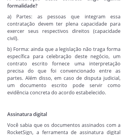
Prestar com clareza e precisão, as
formalidade?
informações porventura solicitadas que
sejam inerentes ao cumprimento do
a) Partes: as pessoas que integram essa
objeto do Contrato e, comunicar a outra
contratação devem ter plena capacidade para
Parte, por escrito, a ocorrência de
exercer seus respectivos direitos (capacidade
qualquer falha ou impedimento no
civil).
prosseguimento do Contrato.
b) Forma: ainda que a legislação não traga forma
específica para celebração deste negócio, um
contrato escrito fornece uma interpretação
Cláusula 4.2.
precisa do que foi convencionado entre as
À exceção de qualquer disposição deste
partes. Além disso, em caso de disputa judicial,
Contrato aplicável à situação específica,
um documento escrito pode servir como
cada Parte arcará com os tributos de sua
evidência concreta do acordo estabelecido.
competência conforme definido na
legislação tributária e fiscal em vigor.
Assinatura digital
Você sabia que os documentos assinados com a
RocketSign, a ferramenta de assinatura digital
VIGÊNCIA